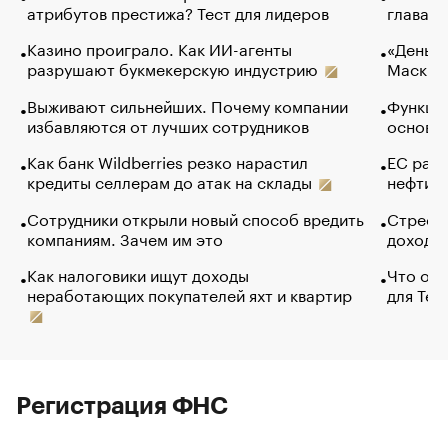
атрибутов престижа? Тест для лидеров
глава к
Казино проиграло. Как ИИ-агенты
«Деньги
разрушают букмекерскую индустрию
Маск в 
Выживают сильнейших. Почему компании
Функции
избавляются от лучших сотрудников
основ э
Как банк Wildberries резко нарастил
ЕС раз
кредиты селлерам до атак на склады
нефти —
Сотрудники открыли новый способ вредить
Стресс 
компаниям. Зачем им это
доходов
Как налоговики ищут доходы
Что обв
неработающих покупателей яхт и квартир
для Tel
Регистрация ФНС