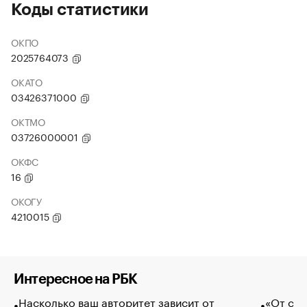
Коды статистики
ОКПО
2025764073
ОКАТО
03426371000
ОКТМО
03726000001
ОКФС
16
ОКОГУ
4210015
Интересное на РБК
Насколько ваш авторитет зависит от
«От спо