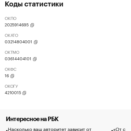
Коды статистики
ОКПО
2025914695
ОКАТО
03214804001
ОКТМО
03614404101
ОКФС
16
ОКОГУ
4210015
Интересное на РБК
Насколько ваш авторитет зависит от
«От спо