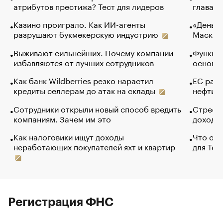
атрибутов престижа? Тест для лидеров
глава к
Казино проиграло. Как ИИ-агенты
«Деньги
разрушают букмекерскую индустрию
Маск в 
Выживают сильнейших. Почему компании
Функции
избавляются от лучших сотрудников
основ э
Как банк Wildberries резко нарастил
ЕС раз
кредиты селлерам до атак на склады
нефти —
Сотрудники открыли новый способ вредить
Стресс 
компаниям. Зачем им это
доходов
Как налоговики ищут доходы
Что обв
неработающих покупателей яхт и квартир
для Tel
Регистрация ФНС