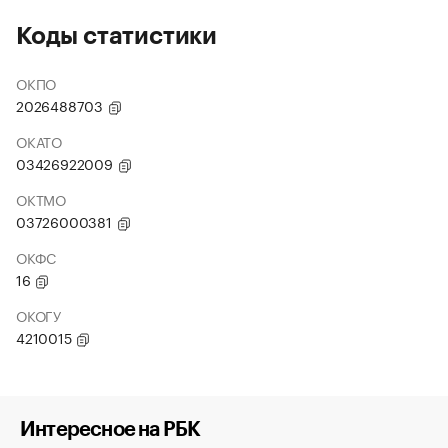
Коды статистики
ОКПО
2026488703
ОКАТО
03426922009
ОКТМО
03726000381
ОКФС
16
ОКОГУ
4210015
Интересное на РБК