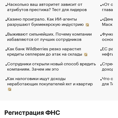
Насколько ваш авторитет зависит от
«От спо
атрибутов престижа? Тест для лидеров
глава к
Казино проиграло. Как ИИ-агенты
«Деньги
разрушают букмекерскую индустрию
Маск в 
Выживают сильнейших. Почему компании
Функции
избавляются от лучших сотрудников
основ э
Как банк Wildberries резко нарастил
ЕС раз
кредиты селлерам до атак на склады
нефти —
Сотрудники открыли новый способ вредить
Стресс 
компаниям. Зачем им это
доходов
Как налоговики ищут доходы
Что обв
неработающих покупателей яхт и квартир
для Tel
Регистрация ФНС