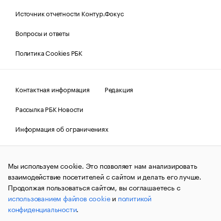
Источник отчетности Контур.Фокус
Вопросы и ответы
Политика Cookies РБК
Контактная информация
Редакция
Рассылка РБК Новости
Информация об ограничениях
Правовая информация
О соблюдении авторских прав
Мы используем cookie. Это позволяет нам анализировать
© АО «РОСБИЗНЕСКОНСАЛТИНГ»,
1995–2026.
Сообщения
и материалы информационного агентства «РБК»
взаимодействие посетителей с сайтом и делать его лучше.
(зарегистрировано Федеральной службой по надзору в сфере
Продолжая пользоваться сайтом, вы соглашаетесь с
связи, информационных технологий и массовых
использованием файлов cookie
и
политикой
коммуникаций (Роскомнадзор) 09.12.2015 за номером ИА
№ФС77-63848) сопровождаются пометкой «РБК». Отдельные
конфиденциальности
.
публикации могут содержать информацию,