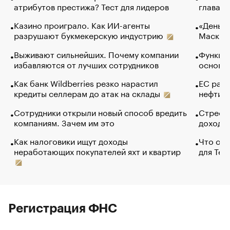
атрибутов престижа? Тест для лидеров
глава к
Казино проиграло. Как ИИ-агенты
«Деньги
разрушают букмекерскую индустрию
Маск в 
Выживают сильнейших. Почему компании
Функции
избавляются от лучших сотрудников
основ э
Как банк Wildberries резко нарастил
ЕС раз
кредиты селлерам до атак на склады
нефти —
Сотрудники открыли новый способ вредить
Стресс 
компаниям. Зачем им это
доходов
Как налоговики ищут доходы
Что обв
неработающих покупателей яхт и квартир
для Tel
Регистрация ФНС