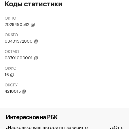
Коды статистики
ОКПО
2026490562
ОКАТО
03401372000
ОКТМО
03701000001
ОКФС
16
ОКОГУ
4210015
Интересное на РБК
Насколько ваш авторитет зависит от
«От спо