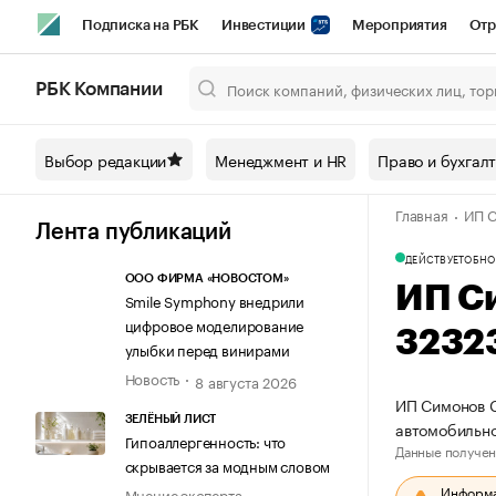
Подписка на РБК
Инвестиции
Мероприятия
Отр
Спорт
Школа управления РБК
РБК Образование
РБ
РБК Компании
Город
Стиль
Крипто
РБК Бизнес-среда
Дискусси
Выбор редакции
Менеджмент и HR
Право и бухгал
Спецпроекты СПб
Конференции СПб
Спецпроекты
Главная
ИП С
Технологии и медиа
Финансы
Рынок наличной валют
Лента публикаций
ДЕЙСТВУЕТ
ОБНО
ООО ФИРМА «НОВОСТОМ»
ИП С
Smile Symphony внедрили
цифровое моделирование
3232
улыбки перед винирами
Новость
8 августа 2026
ИП Симонов С
ЗЕЛЁНЫЙ ЛИСТ
автомобильно
Гипоаллергенность: что
Данные получен
скрывается за модным словом
Информац
Мнение эксперта