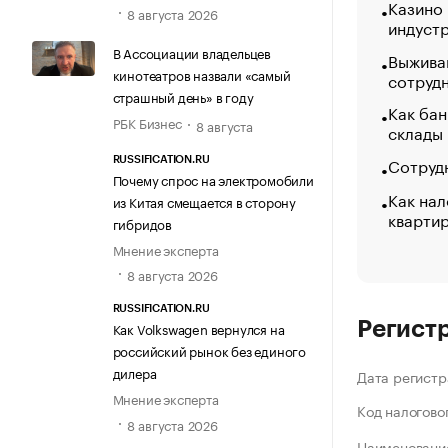
Казино
8 августа 2026
индуст
В Ассоциации владельцев
Выжива
кинотеатров назвали «самый
сотруд
страшный день» в году
Как бан
РБК Бизнес
8 августа
склады
Сотрудн
RUSSIFICATION.RU
Почему спрос на электромобили
Как нал
из Китая смещается в сторону
кварти
гибридов
Мнение эксперта
8 августа 2026
RUSSIFICATION.RU
Регист
Как Volkswagen вернулся на
российский рынок без единого
дилера
Дата регистр
Мнение эксперта
Код налогово
8 августа 2026
Наименование