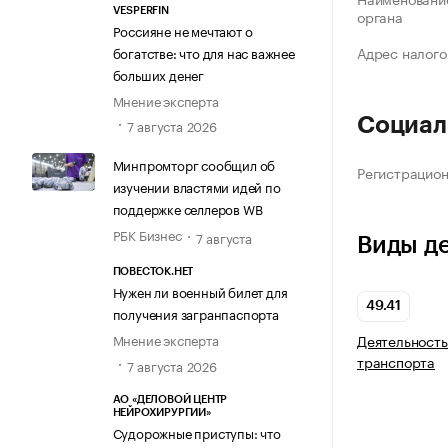
VESPERFIN
органа
Россияне не мечтают о
Адрес налого
богатстве: что для нас важнее
больших денег
Мнение эксперта
Социал
7 августа 2026
Минпромторг сообщил об
Регистрацио
изучении властями идей по
поддержке селлеров WB
РБК Бизнес
7 августа
Виды д
ПОВЕСТОК.НЕТ
Нужен ли военный билет для
49.41
получения загранпаспорта
Деятельность
Мнение эксперта
транспорта
7 августа 2026
АО «ДЕЛОВОЙ ЦЕНТР
НЕЙРОХИРУРГИИ»
Судорожные приступы: что