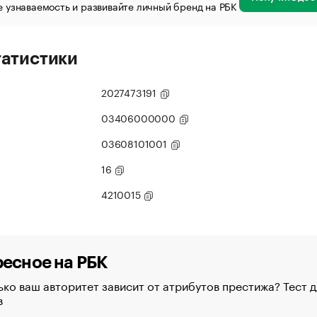
 узнаваемость и развивайте личный бренд на РБК
татистики
2027473191
03406000000
03608101001
16
4210015
есное на РБК
ко ваш авторитет зависит от атрибутов престижа? Тест д
в