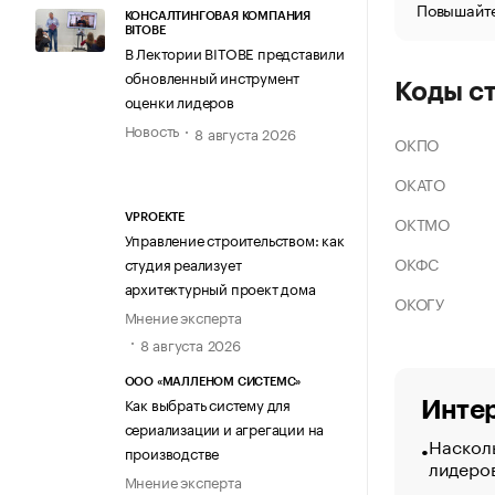
Повышайте
КОНСАЛТИНГОВАЯ КОМПАНИЯ
BITOBE
В Лектории BITOBE представили
обновленный инструмент
Коды с
оценки лидеров
Новость
8 августа 2026
ОКПО
ОКАТО
ОКТМО
VPROEKTE
Управление строительством: как
ОКФС
студия реализует
архитектурный проект дома
ОКОГУ
Мнение эксперта
8 августа 2026
ООО «МАЛЛЕНОМ СИСТЕМС»
Как выбрать систему для
Интер
сериализации и агрегации на
Насколь
производстве
лидеро
Мнение эксперта