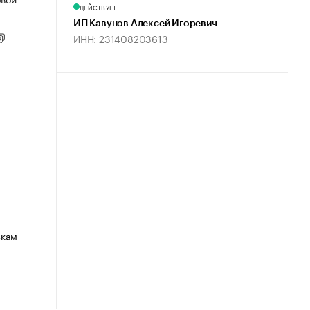
ДЕЙСТВУЕТ
ИП Кавунов Алексей Игоревич
ИНН: 231408203613
зкам