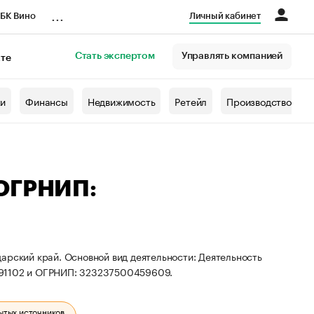
...
БК Вино
Личный кабинет
Стать экспертом
Управлять компанией
кте
азета
жи
Финансы
Недвижимость
Ретейл
Производство
 ОГРНИП:
арский край. Основной вид деятельности: Деятельность
591102 и ОГРНИП: 323237500459609.
ытых источников.