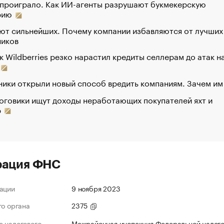
 проиграло. Как ИИ-агенты разрушают букмекерскую
рию
ют сильнейших. Почему компании избавляются от лучших
ников
к Wildberries резко нарастил кредиты селлерам до атак н
ики открыли новый способ вредить компаниям. Зачем им
оговики ищут доходы неработающих покупателей яхт и
р
рация ФНС
ации
9 ноября 2023
го органа
2375
 налогового
Межрайонная инспекция Федеральной налог