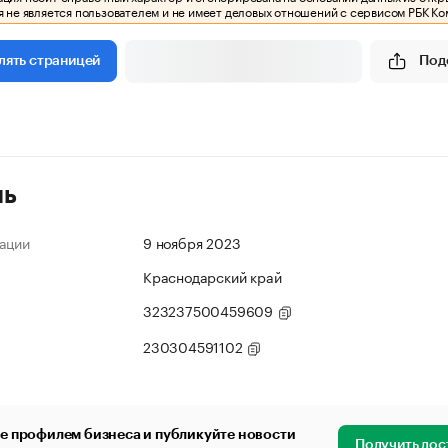
 не является пользователем и не имеет деловых отношений с сервисом РБК Ко
Под
лять страницей
ль
ации
9 ноября 2023
Краснодарский край
323237500459609
230304591102
е профилем бизнеса и публикуйте новости
Получить дос