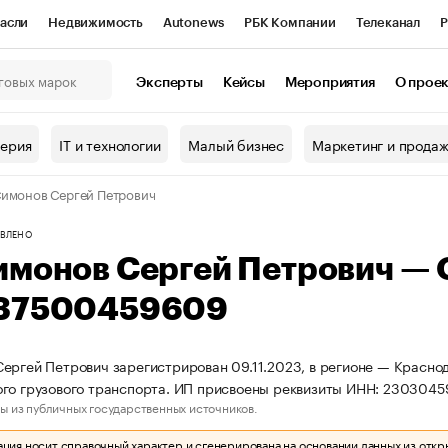
асли
Недвижимость
Autonews
РБК Компании
Телеканал
Р
К Курсы
РБК Life
Тренды
Визионеры
Национальные проекты
Эксперты
Кейсы
Мероприятия
О прое
онный клуб
Исследования
Кредитные рейтинги
Франшизы
Г
терия
IT и технологии
Малый бизнес
Маркетинг и прода
Проверка контрагентов
Политика
Экономика
Бизнес
имонов Сергей Петрович
ы
ВЛЕНО
имонов Сергей Петрович —
37500459609
ергей Петрович зарегистрирован 09.11.2023, в регионе — Краснод
го грузового транспорта. ИП присвоены реквизиты ИНН: 230304
ы из публичных государственных источников.
ия носит справочный характер и сгенерирована на основании данных из откр