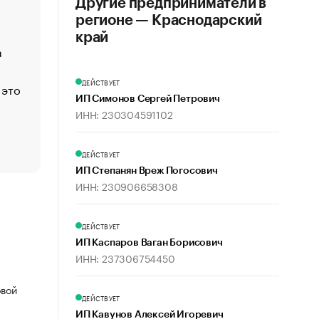
Другие предприниматели в
Функции менеджмента: пять ключевых основ эффект
регионе — Краснодарский
управления
край
а
ЕС разрешил конфискацию российской нефти — чем
Москва
ДЕЙСТВУЕТ
 это
Стресс обеспеченных людей: почему рост доходов 
счастья
ИП Симонов Сергей Петрович
ИНН: 230304591102
Что обвинения против Павла Дурова значат для Tele
пользователей
ДЕЙСТВУЕТ
ИП Степанян Вреж Погосович
ИНН: 230906658308
ДЕЙСТВУЕТ
ИП Каспаров Ваган Борисович
ИНН: 237306754450
овой
ДЕЙСТВУЕТ
ИП Кавунов Алексей Игоревич