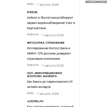
автотранспо
Кейс
7 августа 2026
IVIDEON
ivideon и Skynet масштабируют
сервис видеонаблюдения Vizor в
Кыргызстане
Новость
7 августа 2026
ИНГОССТРАХ. СТРАХОВАНИЕ
Исследование Ингосстраха и
НАФИ: 72% россиян доверяют
страховым компаниям
Новость
7 августа 2026
ООО «ИНФОРМАЦИОННОЕ
АГЕНТСТВО «БАНКИ.РУ»
Как Банки.ру переосмыслил UX
онлайн-вкладов
Кейс
7 августа 2026
«СЛЕТАТЬ.РУ»
Как считать маркетинг, который