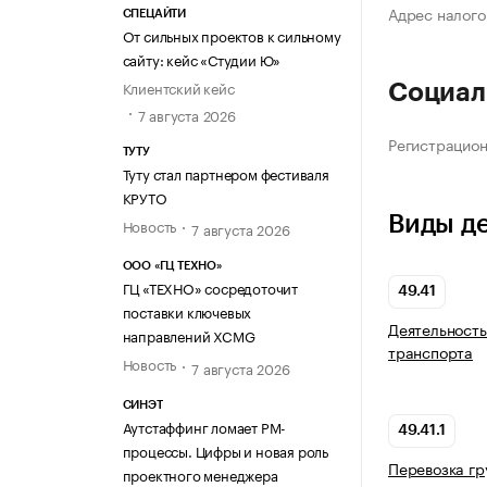
Адрес налого
СПЕЦАЙТИ
От сильных проектов к сильному
сайту: кейс «Студии Ю»
Клиентский кейс
Социал
7 августа 2026
Регистрацио
ТУТУ
Туту стал партнером фестиваля
КРУТО
Виды д
Новость
7 августа 2026
ООО «ГЦ ТЕХНО»
ГЦ «ТЕХНО» сосредоточит
49.41
поставки ключевых
Деятельность
направлений XCMG
транспорта
Новость
7 августа 2026
СИНЭТ
Аутстаффинг ломает PM-
49.41.1
процессы. Цифры и новая роль
Перевозка гр
проектного менеджера