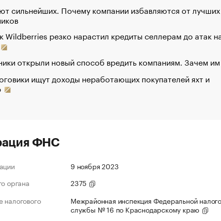
ют сильнейших. Почему компании избавляются от лучших
ников
к Wildberries резко нарастил кредиты селлерам до атак н
ики открыли новый способ вредить компаниям. Зачем им
оговики ищут доходы неработающих покупателей яхт и
р
рация ФНС
ации
9 ноября 2023
го органа
2375
 налогового
Межрайонная инспекция Федеральной налог
службы № 16 по Краснодарскому краю