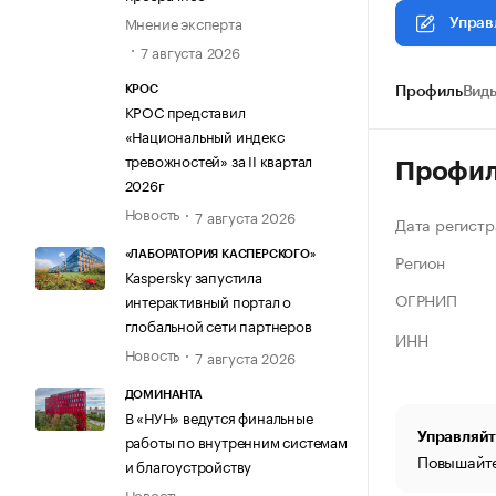
Мнение эксперта
Управ
7 августа 2026
КРОС
Профиль
Виды
КРОС представил
«Национальный индекс
тревожностей» за II квартал
Профи
2026г
Новость
7 августа 2026
Дата регистр
«ЛАБОРАТОРИЯ КАСПЕРСКОГО»
Регион
Kaspersky запустила
ОГРНИП
интерактивный портал о
глобальной сети партнеров
ИНН
Новость
7 августа 2026
ДОМИНАНТА
В «НУН» ведутся финальные
Управляйт
работы по внутренним системам
Повышайте
и благоустройству
Новость