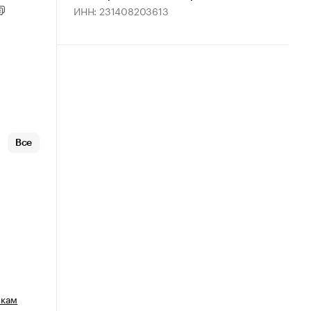
ИНН: 231408203613
Все
зкам