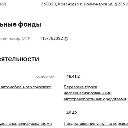
вой
350020, Краснодар г, Коммунаров ул, д 235
ьные фонды
нный номер СФР
1157762392
еятельности
49.41.2
ОСНОВНОЙ
 автомобильного грузового
Перевозка грузов
неспециализированными
автотранспортными средствами
49.42
узов специализированными
Предоставление услуг по перево