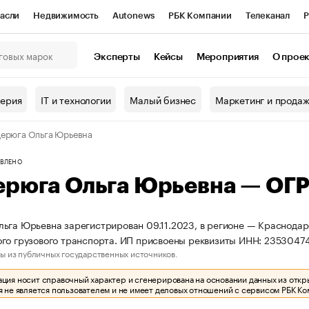
асли
Недвижимость
Autonews
РБК Компании
Телеканал
Р
К Курсы
РБК Life
Тренды
Визионеры
Национальные проекты
Эксперты
Кейсы
Мероприятия
О прое
онный клуб
Исследования
Кредитные рейтинги
Франшизы
Г
терия
IT и технологии
Малый бизнес
Маркетинг и прода
Проверка контрагентов
Политика
Экономика
Бизнес
ерюга Ольга Юрьевна
ы
ВЛЕНО
ерюга Ольга Юрьевна — ОГ
ьга Юрьевна зарегистрирован 09.11.2023, в регионе — Краснодарс
го грузового транспорта. ИП присвоены реквизиты ИНН: 235304
ы из публичных государственных источников.
ия носит справочный характер и сгенерирована на основании данных из откр
 не является пользователем и не имеет деловых отношений с сервисом РБК Ко