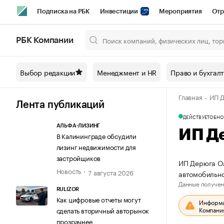
Подписка на РБК
Инвестиции
Мероприятия
Отр
Спорт
Школа управления РБК
РБК Образование
РБ
РБК Компании
Город
Стиль
Крипто
РБК Бизнес-среда
Дискусси
Выбор редакции
Менеджмент и HR
Право и бухгал
Спецпроекты СПб
Конференции СПб
Спецпроекты
Главная
ИП Д
Технологии и медиа
Финансы
Рынок наличной валют
Лента публикаций
ДЕЙСТВУЕТ
ОБНО
АЛЬФА-ЛИЗИНГ
ИП Д
В Калининграде обсудили
лизинг недвижимости для
застройщиков
ИП Дерюга Ол
Новость
7 августа 2026
автомобильно
Данные получен
RULIZOR
Как цифровые отчеты могут
Информац
Компания
сделать вторичный авторынок
прозрачнее