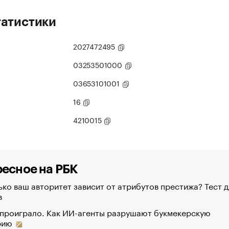
татистики
2027472495
03253501000
03653101001
16
4210015
есное на РБК
ко ваш авторитет зависит от атрибутов престижа? Тест д
в
 проиграло. Как ИИ-агенты разрушают букмекерскую
рию