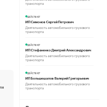
транспорта
ДЕЙСТВУЕТ
ИП Симонов Сергей Петрович
Деятельность автомобильного грузового
транспорта
ДЕЙСТВУЕТ
ИП Стефаненко Дмитрий Александрович
Деятельность автомобильного грузового
транспорта
ДЕЙСТВУЕТ
ИП Большешапов Валерий Григорьевич
Деятельность автомобильного грузового
ля
«От спорта тело стареет иначе». Как живет глава ко
транспорта
создавшей GTA
«Деньги будут не нужны»: что рассказал Маск в инт
Economist