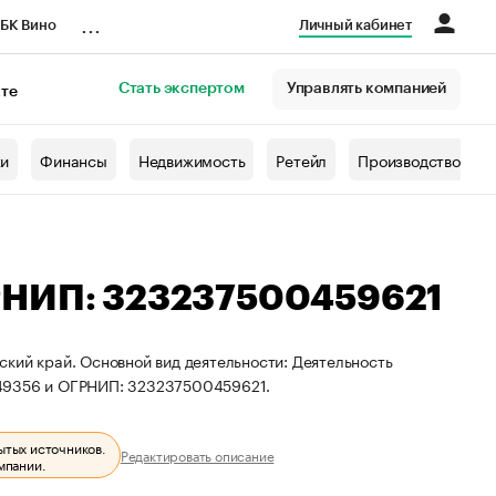
...
БК Вино
Личный кабинет
Стать экспертом
Управлять компанией
кте
азета
жи
Финансы
Недвижимость
Ретейл
Производство
РНИП: 323237500459621
кий край. Основной вид деятельности: Деятельность
749356 и ОГРНИП: 323237500459621.
ытых источников.
Редактировать описание
мпании.