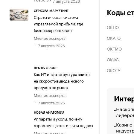
7 августа 2026
СЕРКОВА МАРКЕТИНГ
Коды с
Стратегическая система
управляемой прибыли: где
ОКПО
бизнес зарабатывает
ОКАТО
Мнение эксперта
7 августа 2026
ОКТМО
ОКФС
ITENTIS GROUP
ОКОГУ
Как ИТ-инфраструктура влияет
на скорость вывода нового
продукта на рынок
Мнение эксперта
Интер
7 августа 2026
Насколь
лидеро
НОВАЯ АНАТОМИЯ
Аппараты и уколы: почему
Казино
спрос смещается и в чем подвох
индуст
Мнение эксперта