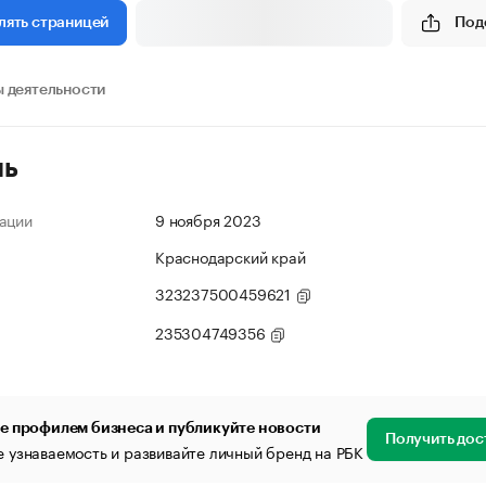
Под
лять страницей
 деятельности
ль
ации
9 ноября 2023
Краснодарский край
323237500459621
235304749356
е профилем бизнеса и публикуйте новости
Получить дос
 узнаваемость и развивайте личный бренд на РБК