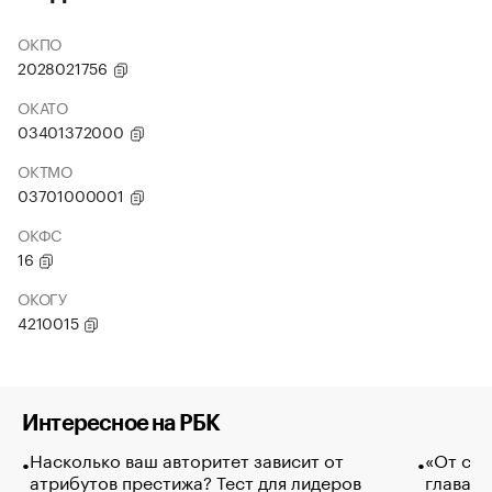
ОКПО
2028021756
ОКАТО
03401372000
ОКТМО
03701000001
ОКФС
16
ОКОГУ
4210015
Интересное на РБК
Насколько ваш авторитет зависит от
«От спо
атрибутов престижа? Тест для лидеров
глава к