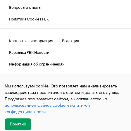
Вопросы и ответы
Политика Cookies РБК
Контактная информация
Редакция
Рассылка РБК Новости
Информация об ограничениях
Правовая информация
О соблюдении авторских прав
Мы используем cookie. Это позволяет нам анализировать
© АО «РОСБИЗНЕСКОНСАЛТИНГ»,
1995–2026.
Сообщения
и материалы информационного агентства «РБК»
взаимодействие посетителей с сайтом и делать его лучше.
(зарегистрировано Федеральной службой по надзору в сфере
Продолжая пользоваться сайтом, вы соглашаетесь с
связи, информационных технологий и массовых
использованием файлов cookie
и
политикой
коммуникаций (Роскомнадзор) 09.12.2015 за номером ИА
№ФС77-63848) сопровождаются пометкой «РБК». Отдельные
конфиденциальности
.
публикации могут содержать информацию,
не предназначенную для пользователей
до 18 лет.
companycardsfeedback@rbc.ru
Понятно