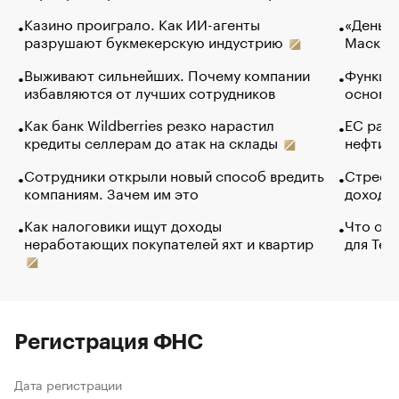
Казино проиграло. Как ИИ-агенты
«Деньги
разрушают букмекерскую индустрию
Маск в 
Выживают сильнейших. Почему компании
Функции
избавляются от лучших сотрудников
основ э
Как банк Wildberries резко нарастил
ЕС раз
кредиты селлерам до атак на склады
нефти —
Сотрудники открыли новый способ вредить
Стресс 
компаниям. Зачем им это
доходов
Как налоговики ищут доходы
Что обв
неработающих покупателей яхт и квартир
для Tel
Регистрация ФНС
Дата регистрации