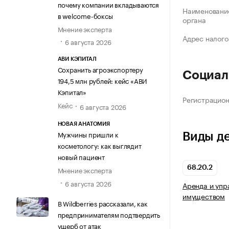
почему компании вкладываются
Наименование
в welcome-боксы
органа
Мнение эксперта
Адрес налого
6 августа 2026
АВИ КЭПИТАЛ
Сохранить агроэкспортеру
Социал
194,5 млн рублей: кейс «АВИ
Кэпитал»
Регистрацио
Кейс
6 августа 2026
НОВАЯ АНАТОМИЯ
Мужчины пришли к
Виды д
косметологу: как выглядит
новый пациент
68.20.2
Мнение эксперта
6 августа 2026
Аренда и уп
имуществом
В Wildberries рассказали, как
предпринимателям подтвердить
ущерб от атак