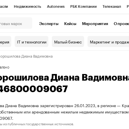
асли
Недвижимость
Autonews
РБК Компании
Телеканал
Р
К Курсы
РБК Life
Тренды
Визионеры
Национальные проекты
Эксперты
Кейсы
Мероприятия
О прое
онный клуб
Исследования
Кредитные рейтинги
Франшизы
Г
терия
IT и технологии
Малый бизнес
Маркетинг и прода
Проверка контрагентов
Политика
Экономика
Бизнес
орошилова Диана Вадимовна
ы
ВЛЕНО
орошилова Диана Вадимовн
46800009067
а Диана Вадимовна зарегистрирован 26.01.2023, в регионе — Кра
собственным или арендованным нежилым недвижимым имуществом.
09067.
ы из публичных государственных источников.