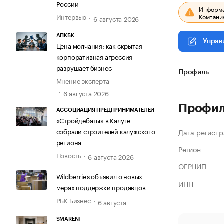
России
Информац
Компания
Интервью
6 августа 2026
АПКБК
Управ
Цена молчания: как скрытая
корпоративная агрессия
разрушает бизнес
Профиль
Мнение эксперта
6 августа 2026
Профи
АССОЦИАЦИЯ ПРЕДПРИНИМАТЕЛЕЙ
«Стройдебаты» в Калуге
собрали строителей калужского
Дата регистр
региона
Регион
Новость
6 августа 2026
ОГРНИП
Wildberries объявил о новых
ИНН
мерах поддержки продавцов
РБК Бизнес
6 августа
SMARENT