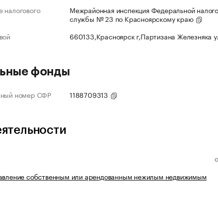
 налогового
Межрайонная инспекция Федеральной налог
службы № 23 по Красноярскому краю
вой
660133,Красноярск г,Партизана Железняка 
ьные фонды
нный номер СФР
1188709313
еятельности
равление собственным или арендованным нежилым недвижимым