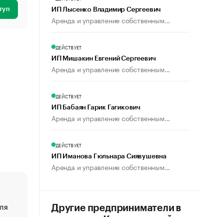
туп
ИП Лысенко Владимир Сергеевич
Аренда и управление собственным...
ДЕЙСТВУЕТ
ИП Мишакин Евгений Сергеевич
Аренда и управление собственным...
ДЕЙСТВУЕТ
ИП Бабаян Гарик Гагикович
Аренда и управление собственным...
ДЕЙСТВУЕТ
ИП Иманова Гюльнара Сиявушевна
Аренда и управление собственным...
ля
«От спорта тело стареет иначе». Как живет глава ко
Другие предприниматели в
создавшей GTA