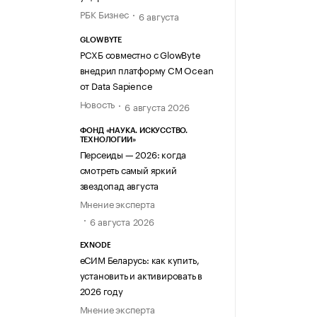
РБК Бизнес
6 августа
GLOWBYTE
РСХБ совместно с GlowByte
внедрил платформу CM Ocean
от Data Sapience
Новость
6 августа 2026
ФОНД «НАУКА. ИСКУССТВО.
ТЕХНОЛОГИИ»
Персеиды — 2026: когда
смотреть самый яркий
звездопад августа
Мнение эксперта
6 августа 2026
EXNODE
еСИМ Беларусь: как купить,
установить и активировать в
2026 году
Мнение эксперта