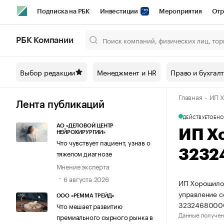
Подписка на РБК
Инвестиции
Мероприятия
Отр
Спорт
Школа управления РБК
РБК Образование
РБ
РБК Компании
Город
Стиль
Крипто
РБК Бизнес-среда
Дискусси
Выбор редакции
Менеджмент и HR
Право и бухгал
Спецпроекты СПб
Конференции СПб
Спецпроекты
Главная
ИП Х
Технологии и медиа
Финансы
Рынок наличной валют
Лента публикаций
ДЕЙСТВУЕТ
ОБНО
АО «ДЕЛОВОЙ ЦЕНТР
ИП Х
НЕЙРОХИРУРГИИ»
Что чувствует пациент, узнав о
3232
тяжелом диагнозе
Мнение эксперта
6 августа 2026
ИП Хорошилов
управление 
ООО «РЕММА ТРЕЙД»
3232468000
Что мешает развитию
Данные получен
премиального сырного рынка в