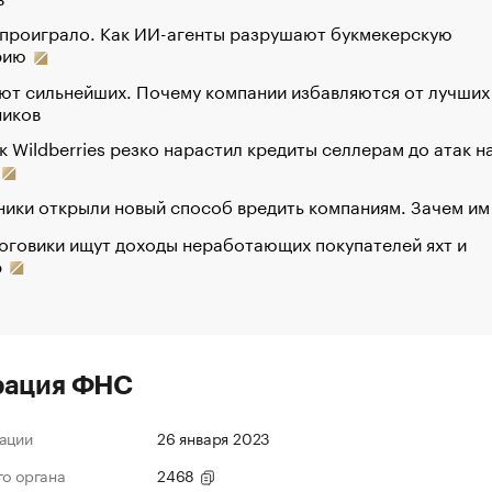
 проиграло. Как ИИ-агенты разрушают букмекерскую
рию
ют сильнейших. Почему компании избавляются от лучших
ников
к Wildberries резко нарастил кредиты селлерам до атак н
ики открыли новый способ вредить компаниям. Зачем им
оговики ищут доходы неработающих покупателей яхт и
р
рация ФНС
ации
26 января 2023
го органа
2468