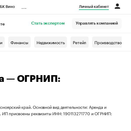
...
БК Вино
Личный кабинет
Стать экспертом
Управлять компанией
кте
азета
жи
Финансы
Недвижимость
Ретейл
Производство
а — ОГРНИП:
сноярский край. Основной вид деятельности: Аренда и
 ИП присвоены реквизиты ИНН: 190113271770 и ОГРНИП: