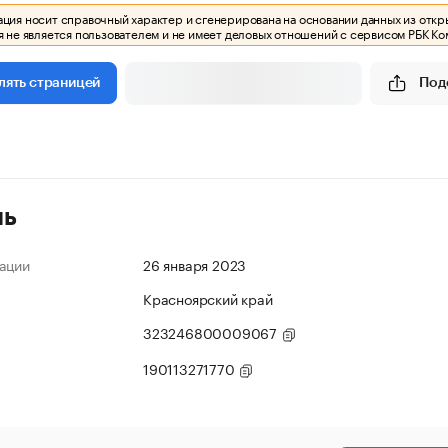
ия носит справочный характер и сгенерирована на основании данных из откр
 не является пользователем и не имеет деловых отношений с сервисом РБК Ко
Под
лять страницей
ль
ации
26 января 2023
Красноярский край
323246800009067
190113271770