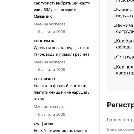
Как туристу выбрать SIM-карту
Казино
или eSIM для поездки в
индуст
Малайзию
Мнение эксперта
Выжива
сотруд
6 августа 2026
Как бан
СПЕКТРДАТА
склады
Сдельная оплата труда: что это
такое, виды и правила расчета
Сотрудн
Мнение эксперта
Как нал
6 августа 2026
кварти
НЕКО-ФРАНЧ
Налоги во франчайзинге: как
платить меньше и не нарушать
закон
Регист
Мнение эксперта
6 августа 2026
Дата регистр
OWL | СОВА
Код налогово
Новый сотрудник как клиент: