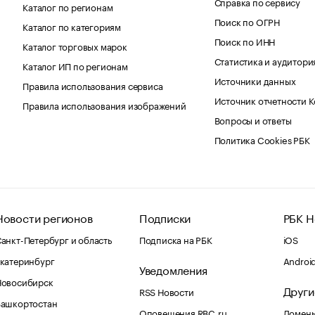
Справка по сервису
Каталог по регионам
Поиск по ОГРН
Каталог по категориям
Поиск по ИНН
Каталог торговых марок
Статистика и аудитори
Каталог ИП по регионам
Источники данных
Правила использования сервиса
Источник отчетности 
Правила использования изображений
Вопросы и ответы
Политика Cookies РБК
Новости регионов
Подписки
РБК Н
анкт-Петербург и область
Подписка на РБК
iOS
катеринбург
Androi
Уведомления
Новосибирск
Други
RSS Новости
Башкортостан
Оповещения RBC.ru
Домены