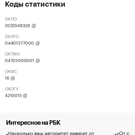
Коды статистики
ОКПО
2025549326
ОКАТО
04401377000
ОКТМО
04701000001
ОКФС
16
ОКОГУ
4210015
Интересное на РБК
Насколько ваш авторитет зависит от
«От спо