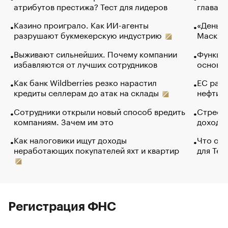
атрибутов престижа? Тест для лидеров
глава к
Казино проиграло. Как ИИ-агенты
«Деньги
разрушают букмекерскую индустрию
Маск в 
Выживают сильнейших. Почему компании
Функции
избавляются от лучших сотрудников
основ э
Как банк Wildberries резко нарастил
ЕС раз
кредиты селлерам до атак на склады
нефти —
Сотрудники открыли новый способ вредить
Стресс 
компаниям. Зачем им это
доходов
Как налоговики ищут доходы
Что обв
неработающих покупателей яхт и квартир
для Tel
Регистрация ФНС