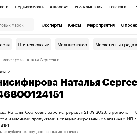
асли
Недвижимость
Autonews
РБК Компании
Телеканал
Р
К Курсы
РБК Life
Тренды
Визионеры
Национальные проекты
Эксперты
Кейсы
Мероприятия
О прое
онный клуб
Исследования
Кредитные рейтинги
Франшизы
Г
терия
IT и технологии
Малый бизнес
Маркетинг и прода
Проверка контрагентов
Политика
Экономика
Бизнес
нисифирова Наталья Сергеевна
ы
ВЛЕНО
нисифирова Наталья Серге
46800124151
ва Наталья Сергеевна зарегистрирован 21.09.2023, в регионе — К
сом и мясными продуктами в специализированных магазинах. ИП 
4151.
ы из публичных государственных источников.