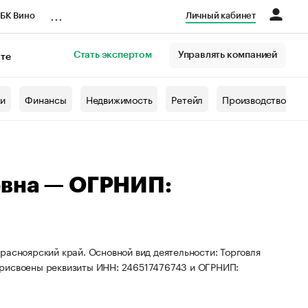
...
БК Вино
Личный кабинет
Стать экспертом
Управлять компанией
кте
азета
жи
Финансы
Недвижимость
Ретейл
Производство
евна — ОГРНИП:
расноярский край. Основной вид деятельности: Торговля
присвоены реквизиты ИНН: 246517476743 и ОГРНИП: