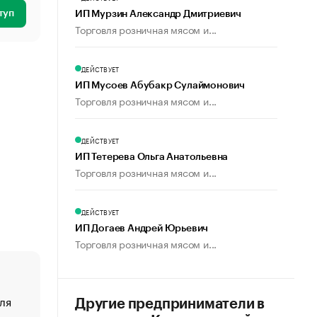
туп
ИП Мурзин Александр Дмитриевич
Торговля розничная мясом и...
ДЕЙСТВУЕТ
ИП Мусоев Абубакр Сулаймонович
Торговля розничная мясом и...
ДЕЙСТВУЕТ
ИП Тетерева Ольга Анатольевна
Торговля розничная мясом и...
ДЕЙСТВУЕТ
ИП Догаев Андрей Юрьевич
Торговля розничная мясом и...
ля
«От спорта тело стареет иначе». Как живет глава ко
Другие предприниматели в
создавшей GTA