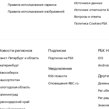
Источники данных
Правила использования сервиса
Источник отчетности 
Правила использования изображений
Вопросы и ответы
Политика Cookies РБК
Новости регионов
Подписки
РБК Н
анкт-Петербург и область
Подписка на РБК
iOS
катеринбург
Androi
Уведомления
Новосибирск
Други
RSS Новости
Башкортостан
Оповещения RBC.ru
Домены
ологодская область
Рег.об
Калининград
Рег.ре
раснодарский край
Знаком
Нижний Новгород