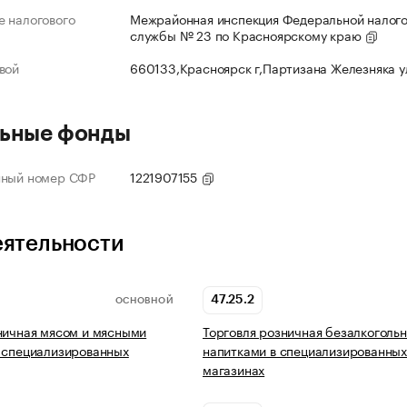
 налогового
Межрайонная инспекция Федеральной налог
службы № 23 по Красноярскому краю
вой
660133,Красноярск г,Партизана Железняка 
ьные фонды
нный номер СФР
1221907155
еятельности
47.25.2
ОСНОВНОЙ
ничная мясом и мясными
Торговля розничная безалкоголь
 специализированных
напитками в специализированны
магазинах