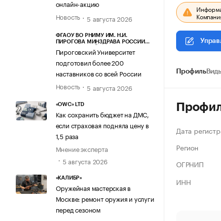
онлайн-акцию
Информац
Компания
Новость
5 августа 2026
ФГАОУ ВО РНИМУ ИМ. Н.И.
Управ
ПИРОГОВА МИНЗДРАВА РОССИИ
(ПИРОГОВСКИЙ УНИВЕРСИТЕТ)
Пироговский Университет
подготовил более 200
наставников со всей России
Профиль
Виды
Новость
5 августа 2026
Профи
«OWC» LTD
Как сохранить бюджет на ДМС,
если страховая подняла цену в
Дата регистр
1,5 раза
Регион
Мнение эксперта
5 августа 2026
ОГРНИП
«КАЛИБР»
ИНН
Оружейная мастерская в
Москве: ремонт оружия и услуги
перед сезоном