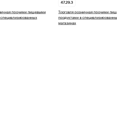
47.29.3
зничная прочими пищевыми
Торговля розничная прочими пи
 специализированных
продуктами в специализированн
магазинах