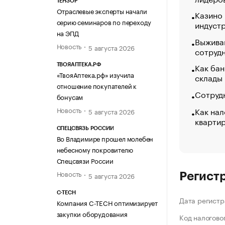
ТЕНЗОР
Отраслевые эксперты начали
Казино
серию семинаров по переходу
индуст
на ЭПД
Выжива
Новость
5 августа 2026
сотруд
Как бан
ТВОЯАПТЕКА.РФ
«ТвояАптека.рф» изучила
склады
отношение покупателей к
Сотрудн
бонусам
Как нал
Новость
5 августа 2026
кварти
СПЕЦСВЯЗЬ РОССИИ
Во Владимире прошел молебен
небесному покровителю
Спецсвязи России
Новость
5 августа 2026
Регист
C-TECH
Дата регистр
Компания C-TECH оптимизирует
закупки оборудования
Код налогово