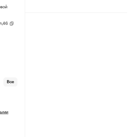
овой
ул,46
Все
ными
х