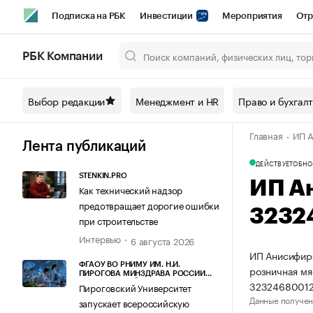
Подписка на РБК
Инвестиции
Мероприятия
Отр
Спорт
Школа управления РБК
РБК Образование
РБ
РБК Компании
Город
Стиль
Крипто
РБК Бизнес-среда
Дискусси
Выбор редакции
Менеджмент и HR
Право и бухгал
Спецпроекты СПб
Конференции СПб
Спецпроекты
Главная
ИП А
Технологии и медиа
Финансы
Рынок наличной валют
Лента публикаций
ДЕЙСТВУЕТ
ОБНО
STENKIN.PRO
ИП А
Как технический надзор
предотвращает дорогие ошибки
3232
при строительстве
Интервью
6 августа 2026
ИП Анисифиро
ФГАОУ ВО РНИМУ ИМ. Н.И.
розничная мя
ПИРОГОВА МИНЗДРАВА РОССИИ
32324680012
(ПИРОГОВСКИЙ УНИВЕРСИТЕТ)
Пироговский Университет
Данные получен
запускает всероссийскую