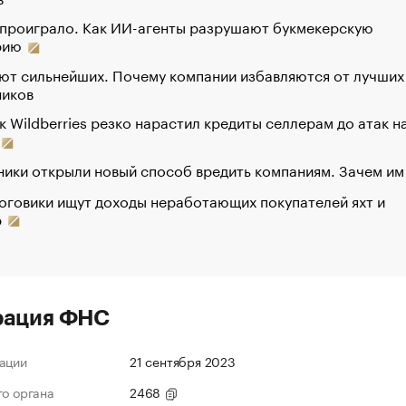
 проиграло. Как ИИ-агенты разрушают букмекерскую
рию
ют сильнейших. Почему компании избавляются от лучших
ников
к Wildberries резко нарастил кредиты селлерам до атак н
ики открыли новый способ вредить компаниям. Зачем им
оговики ищут доходы неработающих покупателей яхт и
р
рация ФНС
ации
21 сентября 2023
го органа
2468