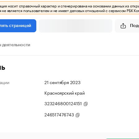
ия носит справочный характер и сгенерирована на основании данных из откр
 не является пользователем и не имеет деловых отношений с сервисом РБК Ко
Под
лять страницей
 деятельности
ль
ации
21 сентября 2023
Красноярский край
323246800124151
246517476743