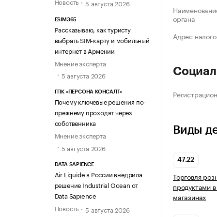
Новость
5 августа 2026
Наименование
органа
ESIM365
Рассказываю, как туристу
Адрес налого
выбрать SIM-карту и мобильный
интернет в Армении
Мнение эксперта
Социал
5 августа 2026
Регистрацио
ГПК «ПЕРСОНА КОНСАЛТ»
Почему ключевые решения по-
прежнему проходят через
собственника
Виды д
Мнение эксперта
5 августа 2026
47.22
DATA SAPIENCE
Air Liquide в России внедрила
Торговля роз
решение Industrial Ocean от
продуктами в
Data Sapience
магазинах
Новость
5 августа 2026