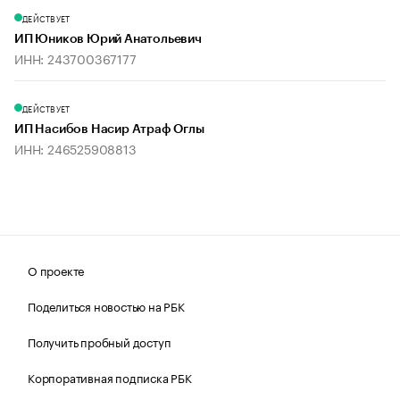
ДЕЙСТВУЕТ
ИП Юников Юрий Анатольевич
ИНН: 243700367177
ДЕЙСТВУЕТ
ИП Насибов Насир Атраф Оглы
ИНН: 246525908813
О проекте
Поделиться новостью на РБК
Получить пробный доступ
Корпоративная подписка РБК