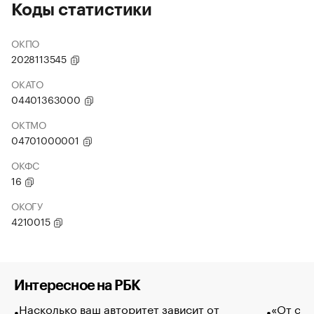
Коды статистики
ОКПО
2028113545
ОКАТО
04401363000
ОКТМО
04701000001
ОКФС
16
ОКОГУ
4210015
Интересное на РБК
Насколько ваш авторитет зависит от
«От спо