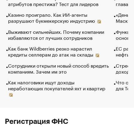
атрибутов престижа? Тест для лидеров
глава к
Казино проиграло. Как ИИ-агенты
«Деньги
разрушают букмекерскую индустрию
Маск в 
Выживают сильнейших. Почему компании
Функции
избавляются от лучших сотрудников
основ э
Как банк Wildberries резко нарастил
ЕС раз
кредиты селлерам до атак на склады
нефти —
Сотрудники открыли новый способ вредить
Стресс 
компаниям. Зачем им это
доходов
Как налоговики ищут доходы
Что обв
неработающих покупателей яхт и квартир
для Tel
Регистрация ФНС