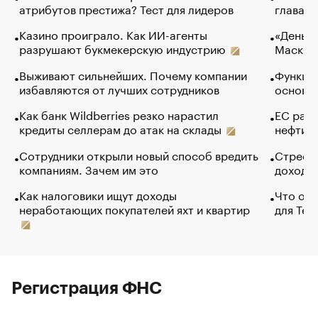
атрибутов престижа? Тест для лидеров
глава к
Казино проиграло. Как ИИ-агенты
«Деньги
разрушают букмекерскую индустрию
Маск в 
Выживают сильнейших. Почему компании
Функции
избавляются от лучших сотрудников
основ э
Как банк Wildberries резко нарастил
ЕС раз
кредиты селлерам до атак на склады
нефти —
Сотрудники открыли новый способ вредить
Стресс 
компаниям. Зачем им это
доходов
Как налоговики ищут доходы
Что обв
неработающих покупателей яхт и квартир
для Tel
Регистрация ФНС