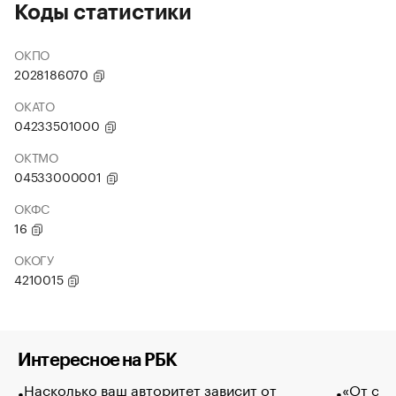
Коды статистики
ОКПО
2028186070
ОКАТО
04233501000
ОКТМО
04533000001
ОКФС
16
ОКОГУ
4210015
Интересное на РБК
Насколько ваш авторитет зависит от
«От спо