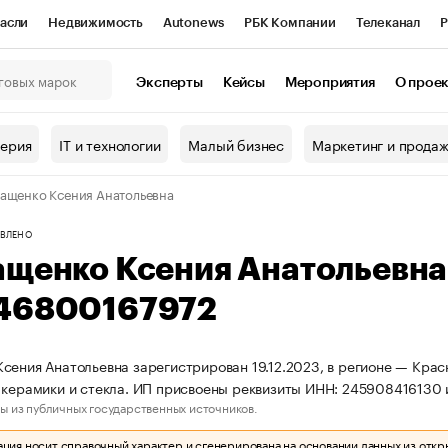
асли
Недвижимость
Autonews
РБК Компании
Телеканал
Р
К Курсы
РБК Life
Тренды
Визионеры
Национальные проекты
Эксперты
Кейсы
Мероприятия
О прое
онный клуб
Исследования
Кредитные рейтинги
Франшизы
Г
терия
IT и технологии
Малый бизнес
Маркетинг и прода
Проверка контрагентов
Политика
Экономика
Бизнес
ащенко Ксения Анатольевна
ы
ВЛЕНО
ащенко Ксения Анатольевн
46800167972
сения Анатольевна зарегистрирован 19.12.2023, в регионе — Красн
 керамики и стекла. ИП присвоены реквизиты ИНН: 24590841613
ы из публичных государственных источников.
ия носит справочный характер и сгенерирована на основании данных из откр