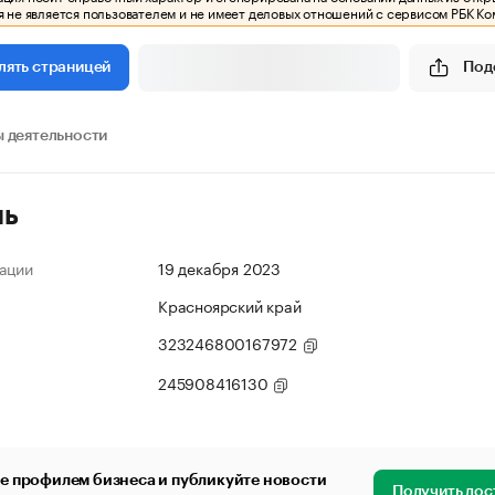
 не является пользователем и не имеет деловых отношений с сервисом РБК Ко
Под
лять страницей
 деятельности
ль
ации
19 декабря 2023
Красноярский край
323246800167972
245908416130
е профилем бизнеса и публикуйте новости
Получить дос