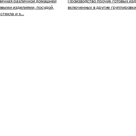
ничная различной домашней
Производство прочих готовых изд
евыми изделиями, посудой,
включенных в другие группировк
 стекла и к…