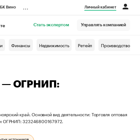
...
БК Вино
Личный кабинет
Стать экспертом
Управлять компанией
кте
азета
жи
Финансы
Недвижимость
Ретейл
Производство
а — ОГРНИП:
оярский край. Основной вид деятельности: Торговля оптовая
0 и ОГРНИП: 323246800167972.
ытых источников.