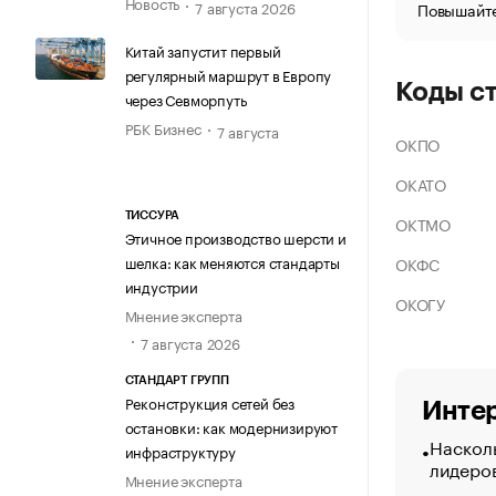
Новость
7 августа 2026
Повышайте
Китай запустит первый
регулярный маршрут в Европу
Коды с
через Севморпуть
РБК Бизнес
7 августа
ОКПО
ОКАТО
ТИССУРА
ОКТМО
Этичное производство шерсти и
шелка: как меняются стандарты
ОКФС
индустрии
ОКОГУ
Мнение эксперта
7 августа 2026
СТАНДАРТ ГРУПП
Реконструкция сетей без
Интер
остановки: как модернизируют
Насколь
инфраструктуру
лидеро
Мнение эксперта