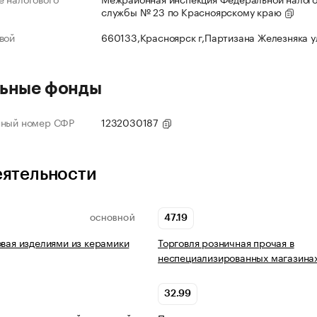
службы № 23 по Красноярскому краю
вой
660133,Красноярск г,Партизана Железняка 
ьные фонды
нный номер СФР
1232030187
еятельности
47.19
ОСНОВНОЙ
овая изделиями из керамики
Торговля розничная прочая в
неспециализированных магазина
32.99