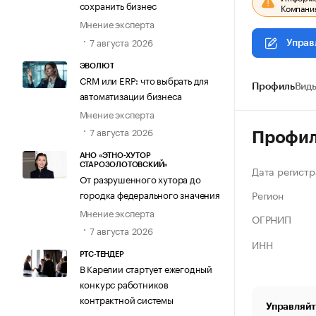
сохранить бизнес
Компания
Мнение эксперта
7 августа 2026
Управ
ЭВОЛЮТ
CRM или ERP: что выбрать для
Профиль
Виды
автоматизации бизнеса
Мнение эксперта
7 августа 2026
Профи
АНО «ЭТНО-ХУТОР
СТАРОЗОЛОТОВСКИЙ»
Дата регистр
От разрушенного хутора до
Регион
городка федерального значения
Мнение эксперта
ОГРНИП
7 августа 2026
ИНН
РТС-ТЕНДЕР
В Карелии стартует ежегодный
конкурс работников
контрактной системы
Управляйт