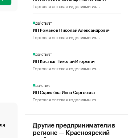
Торговля оптовая изделиями из...
ДЕЙСТВУЕТ
ИП Романов Николай Александрович
Торговля оптовая изделиями из...
ДЕЙСТВУЕТ
ИП Костюк Николай Игоревич
Торговля оптовая изделиями из...
ДЕЙСТВУЕТ
ИП Скрылёва Инна Сергеевна
Торговля оптовая изделиями из...
ля
«От спорта тело стареет иначе». Как живет глава ко
Другие предприниматели в
создавшей GTA
регионе — Красноярский