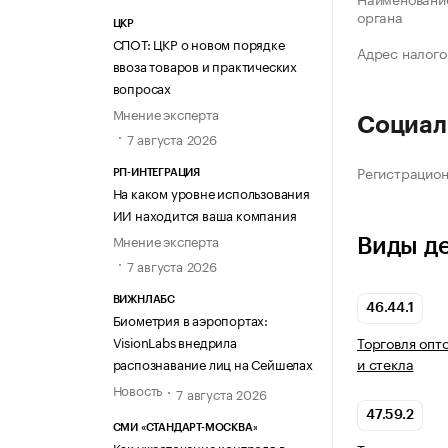
органа
ЦКР
СПОТ: ЦКР о новом порядке
Адрес налого
ввоза товаров и практических
вопросах
Мнение эксперта
Социал
7 августа 2026
Регистрацио
РП-ИНТЕГРАЦИЯ
На каком уровне использования
ИИ находится ваша компания
Мнение эксперта
Виды д
7 августа 2026
ВИЖНЛАБС
46.44.1
Биометрия в аэропортах:
Торговля опт
VisionLabs внедрила
и стекла
распознавание лиц на Сейшелах
Новость
7 августа 2026
47.59.2
СМИ «СТАНДАРТ-МОСКВА»
Как ужесточение контроля в