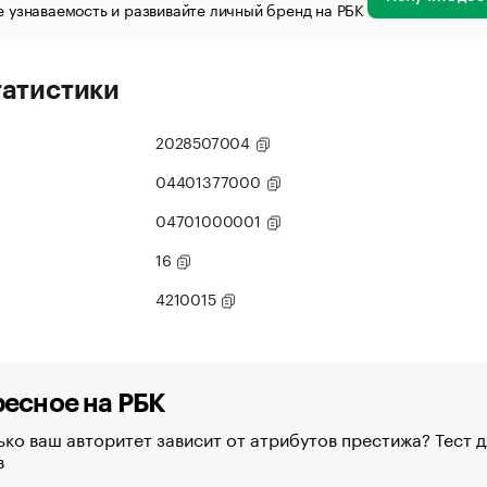
 узнаваемость и развивайте личный бренд на РБК
татистики
2028507004
04401377000
04701000001
16
4210015
есное на РБК
ко ваш авторитет зависит от атрибутов престижа? Тест д
в