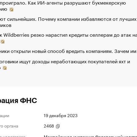
 проиграло. Как ИИ-агенты разрушают букмекерскую
рию
ют сильнейших. Почему компании избавляются от лучших
ников
к Wildberries резко нарастил кредиты селлерам до атак н
ики открыли новый способ вредить компаниям. Зачем им
оговики ищут доходы неработающих покупателей яхт и
р
рация ФНС
ации
19 декабря 2023
го органа
2468
 налогового
Межрайонная инспекция Федеральной налог