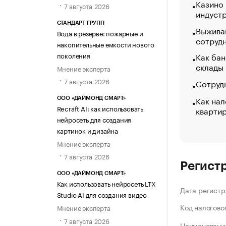
Казино
7 августа 2026
индуст
СТАНДАРТ ГРУПП
Выжива
Вода в резерве: пожарные и
сотруд
накопительные емкости нового
поколения
Как бан
склады
Мнение эксперта
7 августа 2026
Сотрудн
Как нал
ООО «ДАЙМОНД СМАРТ»
Recraft AI: как использовать
кварти
нейросеть для создания
картинок и дизайна
Мнение эксперта
7 августа 2026
Регист
ООО «ДАЙМОНД СМАРТ»
Как использовать нейросеть LTX
Дата регистр
Studio AI для создания видео
Код налогово
Мнение эксперта
7 августа 2026
Наименование