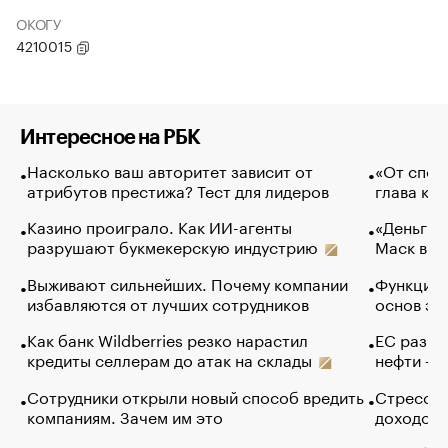
ОКОГУ
4210015
Интересное на РБК
Насколько ваш авторитет зависит от
«От спор
атрибутов престижа? Тест для лидеров
глава ко
Казино проиграло. Как ИИ-агенты
«Деньги б
разрушают букмекерскую индустрию
Маск в и
Выживают сильнейших. Почему компании
Функции 
избавляются от лучших сотрудников
основ эф
Как банк Wildberries резко нарастил
ЕС разре
кредиты селлерам до атак на склады
нефти — 
Сотрудники открыли новый способ вредить
Стресс о
компаниям. Зачем им это
доходов 