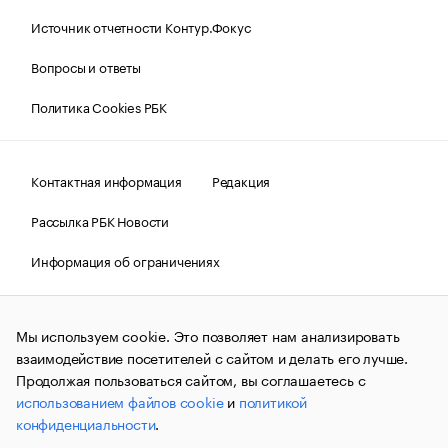
Источник отчетности Контур.Фокус
Вопросы и ответы
Политика Cookies РБК
Контактная информация
Редакция
Рассылка РБК Новости
Информация об ограничениях
Правовая информация
О соблюдении авторских прав
Мы используем cookie. Это позволяет нам анализировать
© АО «РОСБИЗНЕСКОНСАЛТИНГ»,
1995–2026.
Сообщения
и материалы информационного агентства «РБК»
взаимодействие посетителей с сайтом и делать его лучше.
(зарегистрировано Федеральной службой по надзору в сфере
Продолжая пользоваться сайтом, вы соглашаетесь с
связи, информационных технологий и массовых
использованием файлов cookie
и
политикой
коммуникаций (Роскомнадзор) 09.12.2015 за номером ИА
№ФС77-63848) сопровождаются пометкой «РБК». Отдельные
конфиденциальности
.
публикации могут содержать информацию,