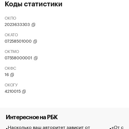
Коды статистики
ОКПО
2023633303
ОКАТО
07258501000
ОКТМО
07558000001
ОКФС
16
ОКОГУ
4210015
Интересное на РБК
Насколько ваш авторитет зависит от
«От спо