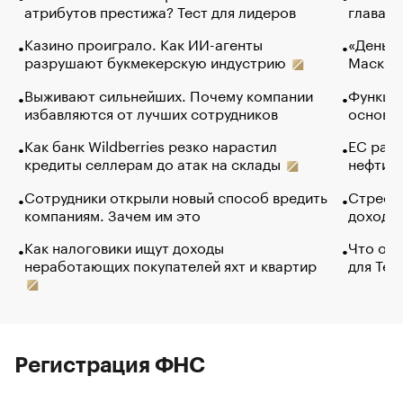
атрибутов престижа? Тест для лидеров
глава к
Казино проиграло. Как ИИ-агенты
«Деньги
разрушают букмекерскую индустрию
Маск в 
Выживают сильнейших. Почему компании
Функции
избавляются от лучших сотрудников
основ э
Как банк Wildberries резко нарастил
ЕС раз
кредиты селлерам до атак на склады
нефти —
Сотрудники открыли новый способ вредить
Стресс 
компаниям. Зачем им это
доходов
Как налоговики ищут доходы
Что обв
неработающих покупателей яхт и квартир
для Tel
Регистрация ФНС