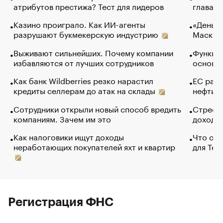
атрибутов престижа? Тест для лидеров
глава к
Казино проиграло. Как ИИ-агенты
«Деньги
разрушают букмекерскую индустрию
Маск в 
Выживают сильнейших. Почему компании
Функции
избавляются от лучших сотрудников
основ э
Как банк Wildberries резко нарастил
ЕС раз
кредиты селлерам до атак на склады
нефти —
Сотрудники открыли новый способ вредить
Стресс 
компаниям. Зачем им это
доходов
Как налоговики ищут доходы
Что обв
неработающих покупателей яхт и квартир
для Tel
Регистрация ФНС