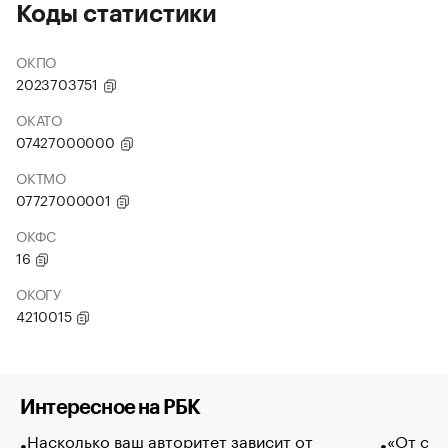
Коды статистики
ОКПО
2023703751
ОКАТО
07427000000
ОКТМО
07727000001
ОКФС
16
ОКОГУ
4210015
Интересное на РБК
Насколько ваш авторитет зависит от
«От спо