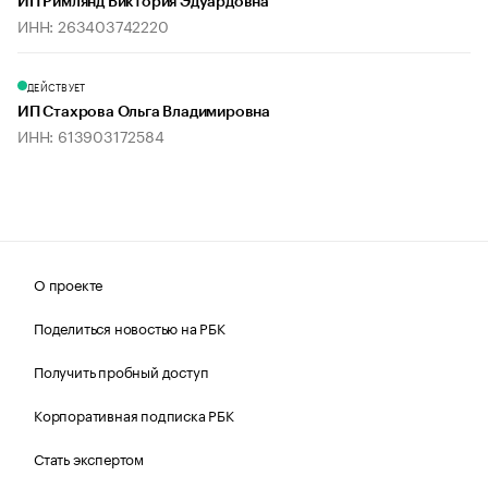
ИП Римлянд Виктория Эдуардовна
ИНН: 263403742220
ДЕЙСТВУЕТ
ИП Стахрова Ольга Владимировна
ИНН: 613903172584
О проекте
Поделиться новостью на РБК
Получить пробный доступ
Корпоративная подписка РБК
Стать экспертом