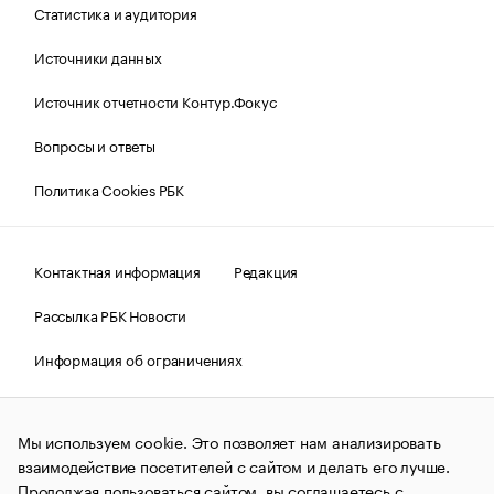
Статистика и аудитория
Источники данных
Источник отчетности Контур.Фокус
Вопросы и ответы
Политика Cookies РБК
Контактная информация
Редакция
Рассылка РБК Новости
Информация об ограничениях
Правовая информация
О соблюдении авторских прав
Мы используем cookie. Это позволяет нам анализировать
© АО «РОСБИЗНЕСКОНСАЛТИНГ»,
1995–2026.
Сообщения
и материалы информационного агентства «РБК»
взаимодействие посетителей с сайтом и делать его лучше.
(зарегистрировано Федеральной службой по надзору в сфере
Продолжая пользоваться сайтом, вы соглашаетесь с