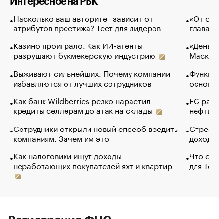
Интересное на РБК
Насколько ваш авторитет зависит от
«От спо
атрибутов престижа? Тест для лидеров
глава к
Казино проиграло. Как ИИ-агенты
«Деньги
разрушают букмекерскую индустрию
Маск в 
Выживают сильнейших. Почему компании
Функции
избавляются от лучших сотрудников
основ э
Как банк Wildberries резко нарастил
ЕС раз
кредиты селлерам до атак на склады
нефти —
Сотрудники открыли новый способ вредить
Стресс 
компаниям. Зачем им это
доходов
Как налоговики ищут доходы
Что обв
неработающих покупателей яхт и квартир
для Tel