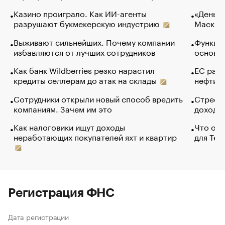
Казино проиграло. Как ИИ-агенты
«Деньги
разрушают букмекерскую индустрию
Маск в 
Выживают сильнейших. Почему компании
Функции
избавляются от лучших сотрудников
основ э
Как банк Wildberries резко нарастил
ЕС раз
кредиты селлерам до атак на склады
нефти —
Сотрудники открыли новый способ вредить
Стресс 
компаниям. Зачем им это
доходов
Как налоговики ищут доходы
Что обв
неработающих покупателей яхт и квартир
для Tel
Регистрация ФНС
Дата регистрации