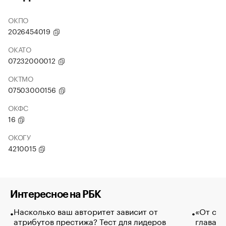
ОКПО
2026454019
ОКАТО
07232000012
ОКТМО
07503000156
ОКФС
16
ОКОГУ
4210015
Интересное на РБК
Насколько ваш авторитет зависит от
«От спо
атрибутов престижа? Тест для лидеров
глава к