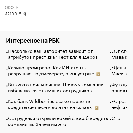
ОКОГУ
4210015
Интересное на РБК
Насколько ваш авторитет зависит от
«От спор
атрибутов престижа? Тест для лидеров
глава ко
Казино проиграло. Как ИИ-агенты
«Деньги б
разрушают букмекерскую индустрию
Маск в и
Выживают сильнейших. Почему компании
Функции 
избавляются от лучших сотрудников
основ эф
Как банк Wildberries резко нарастил
ЕС разре
кредиты селлерам до атак на склады
нефти — 
Сотрудники открыли новый способ вредить
Стр
компаниям. Зачем им это