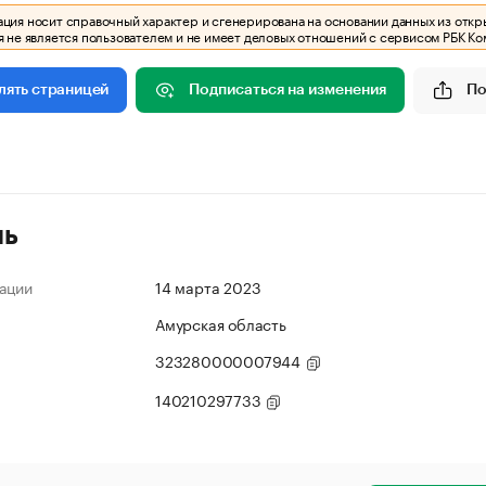
ия носит справочный характер и сгенерирована на основании данных из откр
 не является пользователем и не имеет деловых отношений с сервисом РБК Ко
Подписаться на изменения
По
лять страницей
ль
ации
14 марта 2023
Амурская область
323280000007944
140210297733