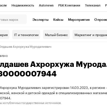
асли
Недвижимость
Autonews
РБК Компании
Телеканал
Р
К Курсы
РБК Life
Тренды
Визионеры
Национальные проекты
Эксперты
Кейсы
Мероприятия
О прое
онный клуб
Исследования
Кредитные рейтинги
Франшизы
Г
терия
IT и технологии
Малый бизнес
Маркетинг и прода
Проверка контрагентов
Политика
Экономика
Бизнес
Юлдашев Ахрорхужа Муродалиевич
ы
ВЛЕНО
лдашев Ахрорхужа Мурода
80000007944
хрорхужа Муродалиевич зарегистрирован 14.03.2023, в регионе —
жской, женской и детской одеждой в специализированных магазин
07944.
ы из публичных государственных источников.