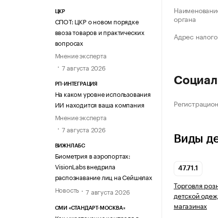
Наименование
ЦКР
органа
СПОТ: ЦКР о новом порядке
ввоза товаров и практических
Адрес налого
вопросах
Мнение эксперта
7 августа 2026
Социал
РП-ИНТЕГРАЦИЯ
На каком уровне использования
Регистрацио
ИИ находится ваша компания
Мнение эксперта
7 августа 2026
Виды д
ВИЖНЛАБС
Биометрия в аэропортах:
VisionLabs внедрила
47.71.1
распознавание лиц на Сейшелах
Торговля роз
Новость
7 августа 2026
детской одеж
магазинах
СМИ «СТАНДАРТ-МОСКВА»
Как ужесточение контроля в