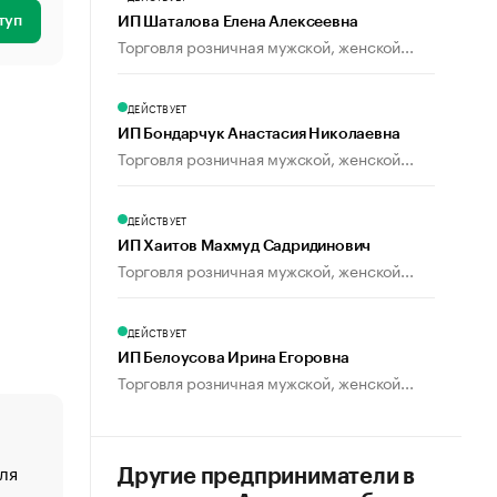
туп
ИП Шаталова Елена Алексеевна
Торговля розничная мужской, женской...
ДЕЙСТВУЕТ
ИП Бондарчук Анастасия Николаевна
Торговля розничная мужской, женской...
ДЕЙСТВУЕТ
ИП Хаитов Махмуд Садридинович
Торговля розничная мужской, женской...
ДЕЙСТВУЕТ
ИП Белоусова Ирина Егоровна
Торговля розничная мужской, женской...
ля
«От спорта тело стареет иначе». Как живет глава ко
Другие предприниматели в
создавшей GTA