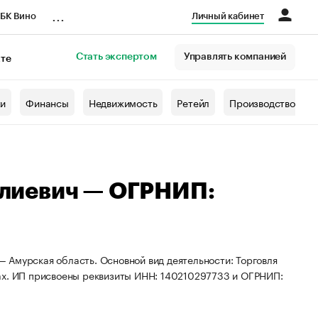
...
БК Вино
Личный кабинет
Стать экспертом
Управлять компанией
кте
азета
жи
Финансы
Недвижимость
Ретейл
Производство
лиевич — ОГРНИП:
 Амурская область. Основной вид деятельности: Торговля
ах. ИП присвоены реквизиты ИНН: 140210297733 и ОГРНИП: