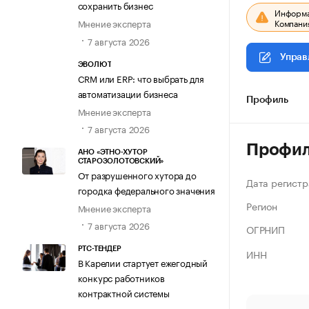
сохранить бизнес
Информац
Компания
Мнение эксперта
7 августа 2026
Управ
ЭВОЛЮТ
CRM или ERP: что выбрать для
автоматизации бизнеса
Профиль
Мнение эксперта
7 августа 2026
Профи
АНО «ЭТНО-ХУТОР
СТАРОЗОЛОТОВСКИЙ»
От разрушенного хутора до
Дата регистр
городка федерального значения
Регион
Мнение эксперта
7 августа 2026
ОГРНИП
РТС-ТЕНДЕР
ИНН
В Карелии стартует ежегодный
конкурс работников
контрактной системы