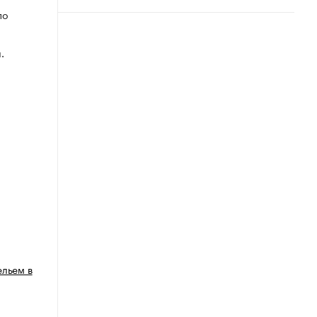
по
.
ельем в