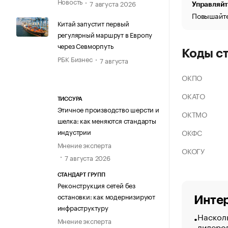
Новость
7 августа 2026
Управляйт
Повышайте
Китай запустит первый
регулярный маршрут в Европу
через Севморпуть
Коды с
РБК Бизнес
7 августа
ОКПО
ОКАТО
ТИССУРА
Этичное производство шерсти и
ОКТМО
шелка: как меняются стандарты
индустрии
ОКФС
Мнение эксперта
ОКОГУ
7 августа 2026
СТАНДАРТ ГРУПП
Реконструкция сетей без
остановки: как модернизируют
Интер
инфраструктуру
Насколь
Мнение эксперта
лидеро