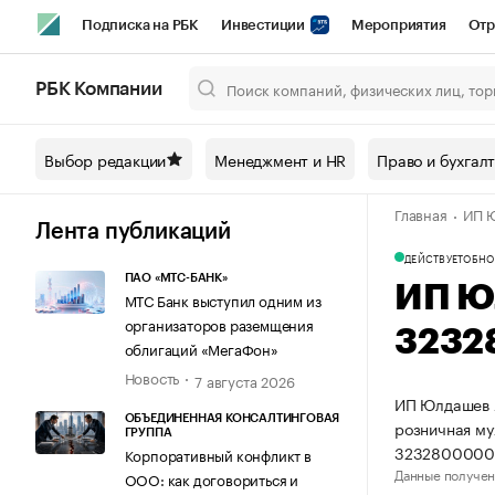
Подписка на РБК
Инвестиции
Мероприятия
Отр
Спорт
Школа управления РБК
РБК Образование
РБ
РБК Компании
Город
Стиль
Крипто
РБК Бизнес-среда
Дискусси
Выбор редакции
Менеджмент и HR
Право и бухгал
Спецпроекты СПб
Конференции СПб
Спецпроекты
Главная
ИП 
Технологии и медиа
Финансы
Рынок наличной валют
Лента публикаций
ДЕЙСТВУЕТ
ОБНО
ПАО «МТС-БАНК»
ИП Ю
МТС Банк выступил одним из
организаторов раземщения
3232
облигаций «МегаФон»
Новость
7 августа 2026
ИП Юлдашев А
ОБЪЕДИНЕННАЯ КОНСАЛТИНГОВАЯ
розничная му
ГРУППА
3232800000
Корпоративный конфликт в
Данные получен
ООО: как договориться и