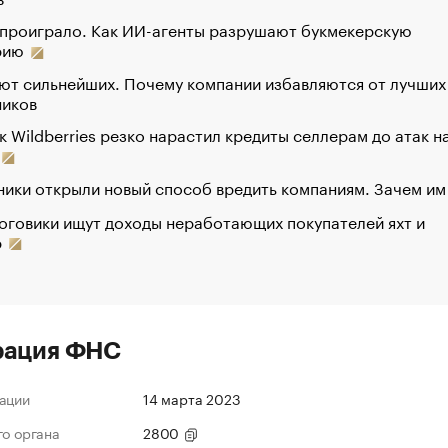
 проиграло. Как ИИ-агенты разрушают букмекерскую
рию
ют сильнейших. Почему компании избавляются от лучших
ников
к Wildberries резко нарастил кредиты селлерам до атак н
ики открыли новый способ вредить компаниям. Зачем им
оговики ищут доходы неработающих покупателей яхт и
р
рация ФНС
ации
14 марта 2023
го органа
2800