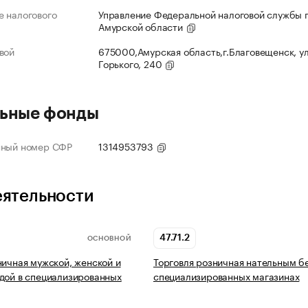
 налогового
Управление Федеральной налоговой службы 
Амурской области
вой
675000,Амурская область,г.Благовещенск, ул
Горького, 240
ьные фонды
нный номер СФР
1314953793
еятельности
47.71.2
ОСНОВНОЙ
ничная мужской, женской и
Торговля розничная нательным б
дой в специализированных
специализированных магазинах