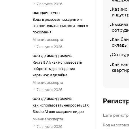
7 августа 2026
Казино
индуст
СТАНДАРТ ГРУПП
Вода в резерве: пожарные и
Выжива
накопительные емкости нового
сотруд
поколения
Как бан
Мнение эксперта
склады
7 августа 2026
Сотрудн
ООО «ДАЙМОНД СМАРТ»
Recraft AI: как использовать
Как нал
нейросеть для создания
кварти
картинок и дизайна
Мнение эксперта
7 августа 2026
ООО «ДАЙМОНД СМАРТ»
Регист
Как использовать нейросеть LTX
Studio AI для создания видео
Дата регистр
Мнение эксперта
Код налогово
7 августа 2026