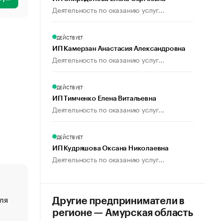
Деятельность по оказанию услуг...
ДЕЙСТВУЕТ
ИП Камерзан Анастасия Александровна
Деятельность по оказанию услуг...
ДЕЙСТВУЕТ
ИП Тимченко Елена Витальевна
Деятельность по оказанию услуг...
ДЕЙСТВУЕТ
ИП Кудряшова Оксана Николаевна
Деятельность по оказанию услуг...
ля
«От спорта тело стареет иначе». Как живет глава ко
Другие предприниматели в
создавшей GTA
регионе — Амурская область