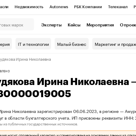
асли
Недвижимость
Autonews
РБК Компании
Телеканал
Р
К Курсы
РБК Life
Тренды
Визионеры
Национальные проекты
Эксперты
Кейсы
Мероприятия
О прое
онный клуб
Исследования
Кредитные рейтинги
Франшизы
Г
терия
IT и технологии
Малый бизнес
Маркетинг и прода
Проверка контрагентов
Политика
Экономика
Бизнес
удякова Ирина Николаевна
ы
ВЛЕНО
удякова Ирина Николаевна
80000019005
Ирина Николаевна зарегистрирован 06.06.2023, в регионе — Амурс
уг в области бухгалтерского учета. ИП присвоены реквизиты ИН
ы из публичных государственных источников.
ия носит справочный характер и сгенерирована на основании данных из откр