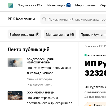
Подписка на РБК
Инвестиции
Мероприятия
Отр
Спорт
Школа управления РБК
РБК Образование
РБ
РБК Компании
Город
Стиль
Крипто
РБК Бизнес-среда
Дискусси
Выбор редакции
Менеджмент и HR
Право и бухгал
Спецпроекты СПб
Конференции СПб
Спецпроекты
Главная
ИП Р
Технологии и медиа
Финансы
Рынок наличной валют
Лента публикаций
ДЕЙСТВУЕТ
ОБНО
АО «ДЕЛОВОЙ ЦЕНТР
ИП Р
НЕЙРОХИРУРГИИ»
Что чувствует пациент, узнав о
3232
тяжелом диагнозе
Мнение эксперта
6 августа 2026
ИП Рудякова 
оказанию усл
ООО «РЕММА ТРЕЙД»
Данные получен
Что мешает развитию
премиального сырного рынка в
Информац