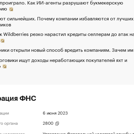
 проиграло. Как ИИ-агенты разрушают букмекерскую
рию
ют сильнейших. Почему компании избавляются от лучших
ников
к Wildberries резко нарастил кредиты селлерам до атак н
ики открыли новый способ вредить компаниям. Зачем им
оговики ищут доходы неработающих покупателей яхт и
р
рация ФНС
ации
6 июня 2023
го органа
2800
 налогового
Управление Федеральной налоговой службы 