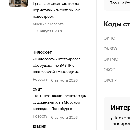
Повышайте
Цена парковки: как новые
нормативы изменят рынок
новостроек
Мнение эксперта
Коды с
6 августа 2026
ОКПО
ОКАТО
ФИЛОСОФТ
ОКТМО
«Философт» интегрировал
оборудование BAS-IP с
ОКФС
платформой «Мажордом»
Новость
ОКОГУ
6 августа 2026
ЭМЦТ
ЭМЦТ поставила тренажер для
судомехаников в Морской
Интер
колледж в Петербурге
Новость
Насколь
6 августа 2026
лидеро
ESIM365