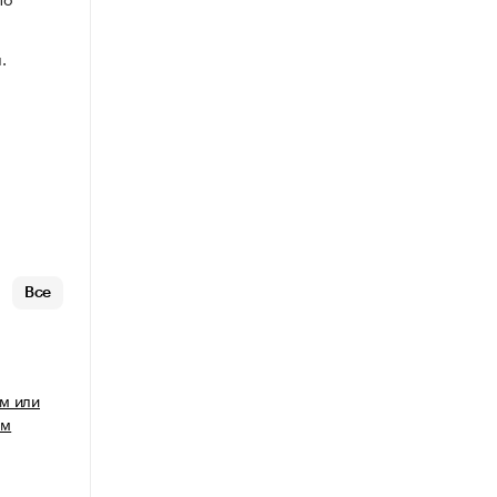
.
Все
м или
ым