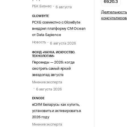
69.20.3
РБК Бизнес
6 августа
Деятельность
консультиров
GLOWBYTE
РСХБ совместно с GlowByte
внедрил платформу CM Ocean
от Data Sapience
Новость
6 августа 2026
ФОНД «НАУКА. ИСКУССТВО.
ТЕХНОЛОГИИ»
Персеиды — 2026: когда
смотреть самый яркий
звездопад августа
Мнение эксперта
6 августа 2026
EXNODE
еСИМ Беларусь: как купить,
установить и активировать в
2026 году
Мнение эксперта