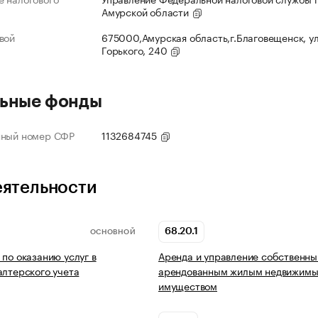
Амурской области
вой
675000,Амурская область,г.Благовещенск, ул
Горького, 240
ьные фонды
нный номер СФР
1132684745
еятельности
68.20.1
ОСНОВНОЙ
 по оказанию услуг в
Аренда и управление собственны
алтерского учета
арендованным жилым недвижим
имуществом