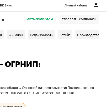
...
БК Вино
Личный кабинет
Стать экспертом
Управлять компанией
кте
азета
жи
Финансы
Недвижимость
Ретейл
Производство
 — ОГРНИП:
кая область. Основной вид деятельности: Деятельность по
Н: 280700653516 и ОГРНИП: 323280000019005.
ытых источников.