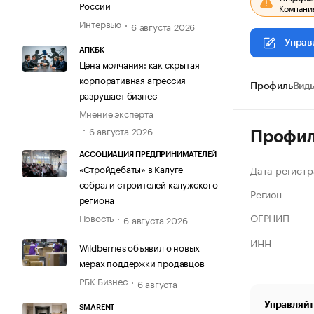
России
Компания
Интервью
6 августа 2026
Управ
АПКБК
Цена молчания: как скрытая
корпоративная агрессия
Профиль
Виды
разрушает бизнес
Мнение эксперта
6 августа 2026
Профи
АССОЦИАЦИЯ ПРЕДПРИНИМАТЕЛЕЙ
«Стройдебаты» в Калуге
Дата регистр
собрали строителей калужского
Регион
региона
ОГРНИП
Новость
6 августа 2026
ИНН
Wildberries объявил о новых
мерах поддержки продавцов
РБК Бизнес
6 августа
Управляйт
SMARENT