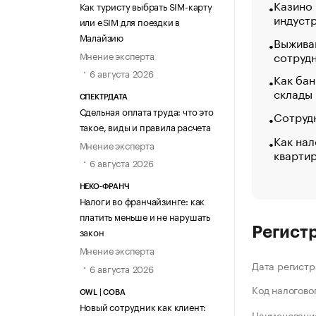
Казино
Как туристу выбрать SIM-карту
индуст
или eSIM для поездки в
Малайзию
Выжива
сотруд
Мнение эксперта
6 августа 2026
Как бан
склады
СПЕКТРДАТА
Сдельная оплата труда: что это
Сотрудн
такое, виды и правила расчета
Как нал
Мнение эксперта
кварти
6 августа 2026
НЕКО-ФРАНЧ
Налоги во франчайзинге: как
платить меньше и не нарушать
Регист
закон
Мнение эксперта
Дата регистр
6 августа 2026
Код налогово
OWL | СОВА
Новый сотрудник как клиент:
Наименование