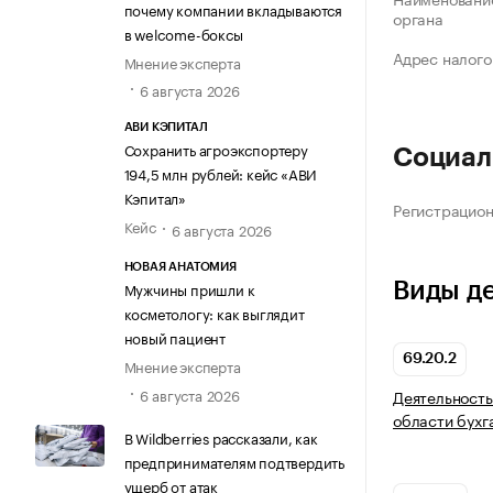
почему компании вкладываются
органа
в welcome-боксы
Адрес налого
Мнение эксперта
6 августа 2026
АВИ КЭПИТАЛ
Сохранить агроэкспортеру
Социал
194,5 млн рублей: кейс «АВИ
Кэпитал»
Регистрацио
Кейс
6 августа 2026
НОВАЯ АНАТОМИЯ
Виды д
Мужчины пришли к
косметологу: как выглядит
новый пациент
69.20.2
Мнение эксперта
6 августа 2026
Деятельность
области бухг
В Wildberries рассказали, как
предпринимателям подтвердить
ущерб от атак