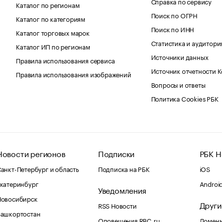
Справка по сервису
Каталог по регионам
Поиск по ОГРН
Каталог по категориям
Поиск по ИНН
Каталог торговых марок
Статистика и аудитори
Каталог ИП по регионам
Источники данных
Правила использования сервиса
Источник отчетности 
Правила использования изображений
Вопросы и ответы
Политика Cookies РБК
Новости регионов
Подписки
РБК Н
анкт-Петербург и область
Подписка на РБК
iOS
катеринбург
Androi
Уведомления
Новосибирск
Други
RSS Новости
Башкортостан
Оповещения RBC.ru
Домены