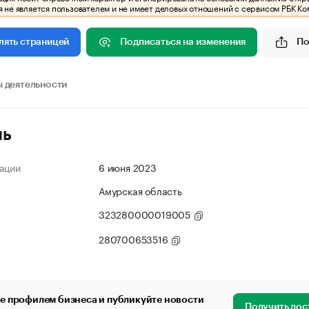
 не является пользователем и не имеет деловых отношений с сервисом РБК Ко
Подписаться на изменения
По
лять страницей
 деятельности
ль
ации
6 июня 2023
Амурская область
323280000019005
280700653516
е профилем бизнеса и публикуйте новости
Получить дос