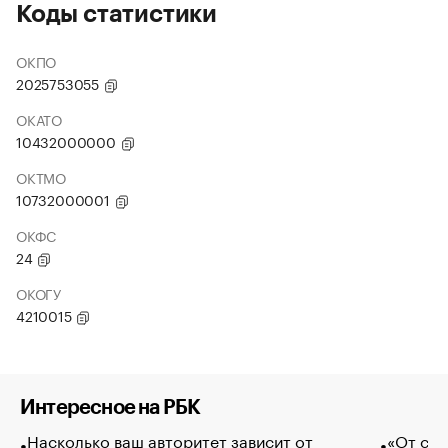
Коды статистики
ОКПО
2025753055
ОКАТО
10432000000
ОКТМО
10732000001
ОКФС
24
ОКОГУ
4210015
Интересное на РБК
Насколько ваш авторитет зависит от
«От спо