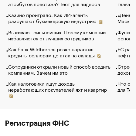
атрибутов престижа? Тест для лидеров
глава к
Казино проиграло. Как ИИ-агенты
«Деньги
разрушают букмекерскую индустрию
Маск в 
Выживают сильнейших. Почему компании
Функции
избавляются от лучших сотрудников
основ э
Как банк Wildberries резко нарастил
ЕС раз
кредиты селлерам до атак на склады
нефти —
Сотрудники открыли новый способ вредить
Стресс 
компаниям. Зачем им это
доходов
Как налоговики ищут доходы
Что обв
неработающих покупателей яхт и квартир
для Tel
Регистрация ФНС