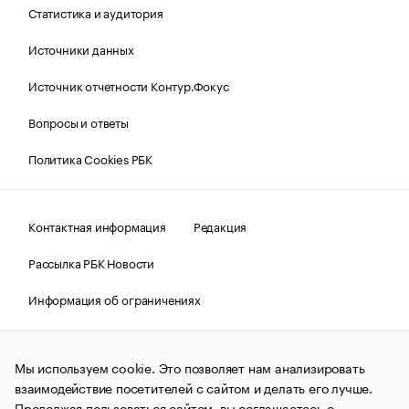
Статистика и аудитория
Источники данных
Источник отчетности Контур.Фокус
Вопросы и ответы
Политика Cookies РБК
Контактная информация
Редакция
Рассылка РБК Новости
Информация об ограничениях
Правовая информация
О соблюдении авторских прав
Мы используем cookie. Это позволяет нам анализировать
© АО «РОСБИЗНЕСКОНСАЛТИНГ»,
1995–2026.
Сообщения
и материалы информационного агентства «РБК»
взаимодействие посетителей с сайтом и делать его лучше.
(зарегистрировано Федеральной службой по надзору в сфере
Продолжая пользоваться сайтом, вы соглашаетесь с