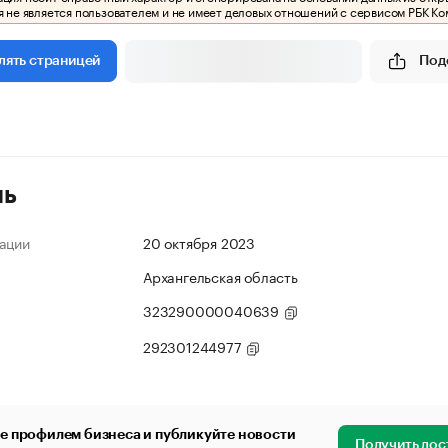
 не является пользователем и не имеет деловых отношений с сервисом РБК Ко
Под
лять страницей
ль
ации
20 октября 2023
Архангельская область
323290000040639
292301244977
е профилем бизнеса и публикуйте новости
Получить дос