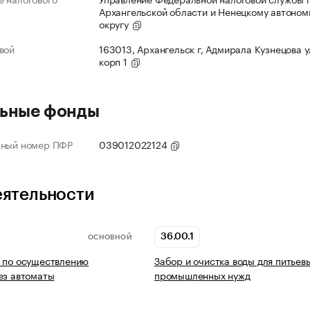
Архангельской области и Ненецкому автоно
округу
вой
163013, Архангельск г, Адмирала Кузнецова ул
корп 1
ьные фонды
нный номер ПФР
039012022124
еятельности
36.00.1
ОСНОВНОЙ
 по осуществлению
Забор и очистка воды для питьев
ез автоматы
промышленных нужд