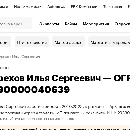
асли
Недвижимость
Autonews
РБК Компании
Телеканал
Р
К Курсы
РБК Life
Тренды
Визионеры
Национальные проекты
Эксперты
Кейсы
Мероприятия
О прое
онный клуб
Исследования
Кредитные рейтинги
Франшизы
Г
терия
IT и технологии
Малый бизнес
Маркетинг и прода
Проверка контрагентов
Политика
Экономика
Бизнес
рехов Илья Сергеевич
ы
ВЛЕНО
рехов Илья Сергеевич — ОГ
90000040639
ья Сергеевич зарегистрирован 20.10.2023, в регионе — Архангельс
ию торговли через автоматы. ИП присвоены реквизиты ИНН: 292
ы из публичных государственных источников.
ия носит справочный характер и сгенерирована на основании данных из откр