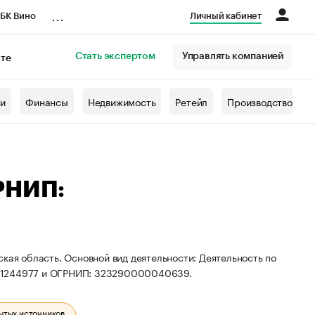
...
БК Вино
Личный кабинет
Стать экспертом
Управлять компанией
кте
азета
жи
Финансы
Недвижимость
Ретейл
Производство
РНИП:
кая область. Основной вид деятельности: Деятельность по
301244977 и ОГРНИП: 323290000040639.
ытых источников.