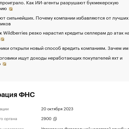
 проиграло. Как ИИ-агенты разрушают букмекерскую
рию
ют сильнейших. Почему компании избавляются от лучших
ников
к Wildberries резко нарастил кредиты селлерам до атак н
ики открыли новый способ вредить компаниям. Зачем им
оговики ищут доходы неработающих покупателей яхт и
р
рация ФНС
ации
20 октября 2023
го органа
2900
 налогового
Управление Федеральной налоговой службы 