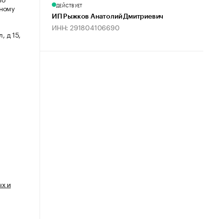
ДЕЙСТВУЕТ
мному
ИП Рыжков Анатолий Дмитриевич
ИНН: 291804106690
, д 15,
ых и