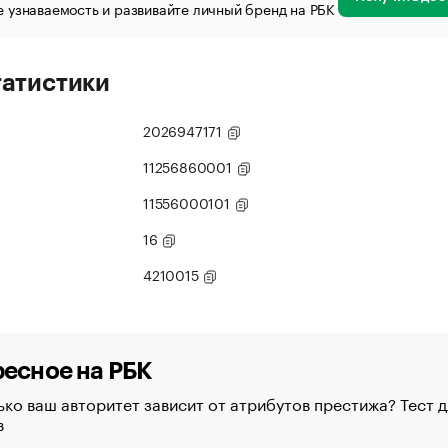
 узнаваемость и развивайте личный бренд на РБК
татистики
2026947171
11256860001
11556000101
16
4210015
есное на РБК
ко ваш авторитет зависит от атрибутов престижа? Тест д
в