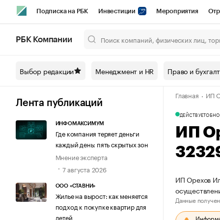
Подписка на РБК
Инвестиции
Мероприятия
Отр
Спорт
Школа управления РБК
РБК Образование
РБ
РБК Компании
Город
Стиль
Крипто
РБК Бизнес-среда
Дискусси
Выбор редакции
Менеджмент и HR
Право и бухгал
Спецпроекты СПб
Конференции СПб
Спецпроекты
Главная
ИП О
Технологии и медиа
Финансы
Рынок наличной валют
Лента публикаций
ДЕЙСТВУЕТ
ОБНО
ИНФОМАКСИМУМ
ИП О
Где компания теряет деньги
каждый день: пять скрытых зон
3232
Мнение эксперта
7 августа 2026
ИП Орехов Ил
ООО «СТАВНИ»
осуществлен
Жилье на вырост: как меняется
Данные получен
подход к покупке квартир для
детей
Информац