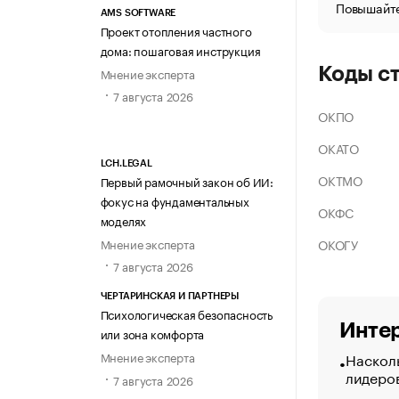
Повышайте
AMS SOFTWARE
Проект отопления частного
дома: пошаговая инструкция
Коды с
Мнение эксперта
7 августа 2026
ОКПО
ОКАТО
LCH.LEGAL
ОКТМО
Первый рамочный закон об ИИ:
фокус на фундаментальных
ОКФС
моделях
ОКОГУ
Мнение эксперта
7 августа 2026
ЧЕРТАРИНСКАЯ И ПАРТНЕРЫ
Психологическая безопасность
Интер
или зона комфорта
Насколь
Мнение эксперта
лидеро
7 августа 2026