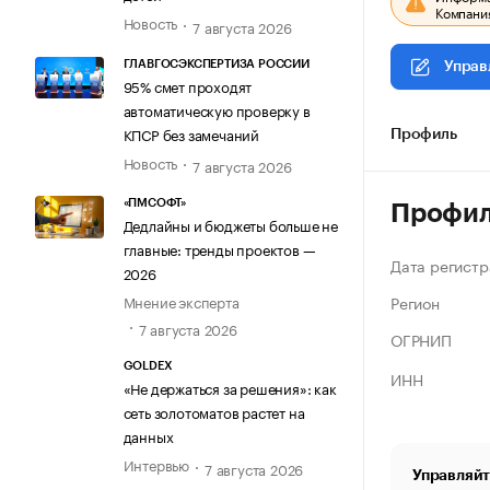
Компания
Новость
7 августа 2026
ГЛАВГОСЭКСПЕРТИЗА РОССИИ
Управ
95% смет проходят
автоматическую проверку в
КПСР без замечаний
Профиль
Новость
7 августа 2026
«ПМСОФТ»
Профи
Дедлайны и бюджеты больше не
главные: тренды проектов —
Дата регистр
2026
Регион
Мнение эксперта
7 августа 2026
ОГРНИП
GOLDEX
ИНН
«Не держаться за решения»: как
сеть золотоматов растет на
данных
Интервью
7 августа 2026
Управляйт