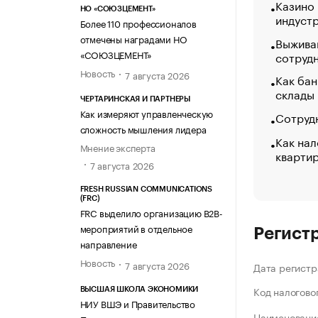
Казино
НО «СОЮЗЦЕМЕНТ»
индуст
Более 110 профессионалов
отмечены наградами НО
Выжива
«СОЮЗЦЕМЕНТ»
сотруд
Новость
7 августа 2026
Как бан
склады
ЧЕРТАРИНСКАЯ И ПАРТНЕРЫ
Как измеряют управленческую
Сотрудн
сложность мышления лидера
Как нал
Мнение эксперта
кварти
7 августа 2026
FRESH RUSSIAN COMMUNICATIONS
(FRC)
FRC выделило организацию B2B-
мероприятий в отдельное
Регист
направление
Новость
7 августа 2026
Дата регистр
Код налогово
ВЫСШАЯ ШКОЛА ЭКОНОМИКИ
НИУ ВШЭ и Правительство
Наименование