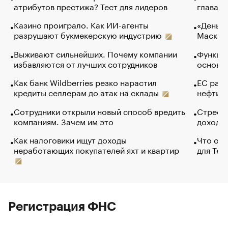
атрибутов престижа? Тест для лидеров
глава к
Казино проиграло. Как ИИ-агенты
«Деньги
разрушают букмекерскую индустрию
Маск в 
Выживают сильнейших. Почему компании
Функции
избавляются от лучших сотрудников
основ э
Как банк Wildberries резко нарастил
ЕС раз
кредиты селлерам до атак на склады
нефти —
Сотрудники открыли новый способ вредить
Стресс 
компаниям. Зачем им это
доходов
Как налоговики ищут доходы
Что обв
неработающих покупателей яхт и квартир
для Tel
Регистрация ФНС