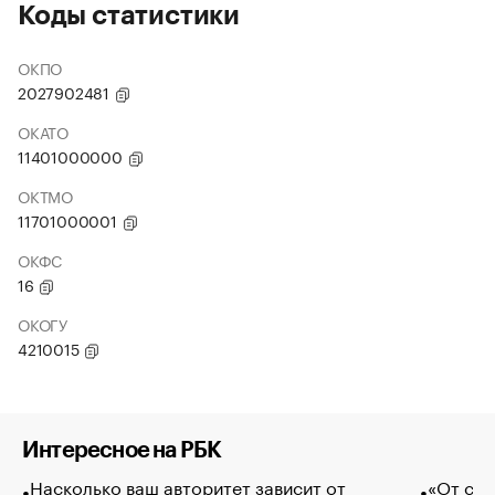
Коды статистики
ОКПО
2027902481
ОКАТО
11401000000
ОКТМО
11701000001
ОКФС
16
ОКОГУ
4210015
Интересное на РБК
Насколько ваш авторитет зависит от
«От спо