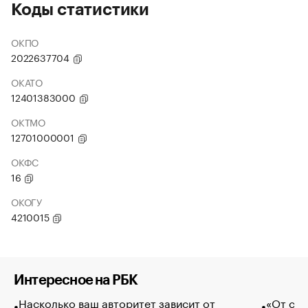
Коды статистики
ОКПО
2022637704
ОКАТО
12401383000
ОКТМО
12701000001
ОКФС
16
ОКОГУ
4210015
Интересное на РБК
Насколько ваш авторитет зависит от
«От спо