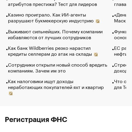
атрибутов престижа? Тест для лидеров
глава к
Казино проиграло. Как ИИ-агенты
«Деньги
разрушают букмекерскую индустрию
Маск в 
Выживают сильнейших. Почему компании
Функции
избавляются от лучших сотрудников
основ э
Как банк Wildberries резко нарастил
ЕС раз
кредиты селлерам до атак на склады
нефти —
Сотрудники открыли новый способ вредить
Стресс 
компаниям. Зачем им это
доходов
Как налоговики ищут доходы
Что обв
неработающих покупателей яхт и квартир
для Tel
Регистрация ФНС