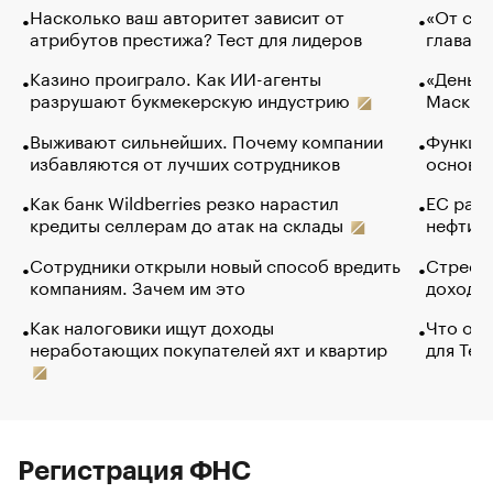
Насколько ваш авторитет зависит от
«От спо
атрибутов престижа? Тест для лидеров
глава к
Казино проиграло. Как ИИ-агенты
«Деньги
разрушают букмекерскую индустрию
Маск в 
Выживают сильнейших. Почему компании
Функции
избавляются от лучших сотрудников
основ э
Как банк Wildberries резко нарастил
ЕС раз
кредиты селлерам до атак на склады
нефти —
Сотрудники открыли новый способ вредить
Стресс 
компаниям. Зачем им это
доходов
Как налоговики ищут доходы
Что обв
неработающих покупателей яхт и квартир
для Tel
Регистрация ФНС