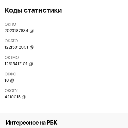
Коды статистики
ОКПО
2023187834
ОКАТО
12215812001
ОКТМО
12615412101
ОКФС
16
ОКОГУ
4210015
Интересное на РБК