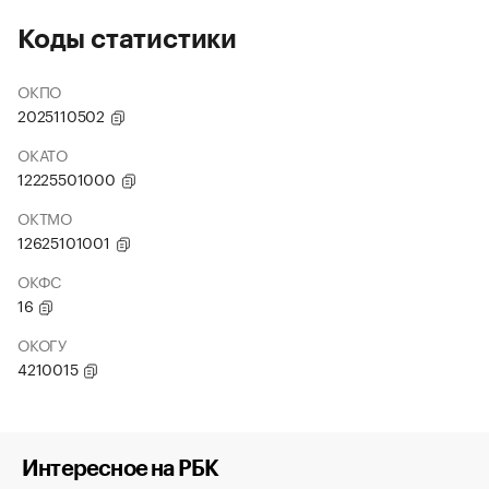
Коды статистики
ОКПО
2025110502
ОКАТО
12225501000
ОКТМО
12625101001
ОКФС
16
ОКОГУ
4210015
Интересное на РБК