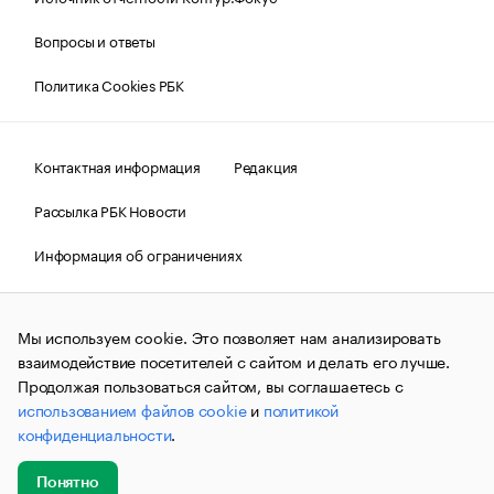
Вопросы и ответы
Политика Cookies РБК
Контактная информация
Редакция
Рассылка РБК Новости
Информация об ограничениях
Правовая информация
О соблюдении авторских прав
Мы используем cookie. Это позволяет нам анализировать
© АО «РОСБИЗНЕСКОНСАЛТИНГ»,
1995–2026.
Сообщения
и материалы информационного агентства «РБК»
взаимодействие посетителей с сайтом и делать его лучше.
(зарегистрировано Федеральной службой по надзору в сфере
Продолжая пользоваться сайтом, вы соглашаетесь с
связи, информационных технологий и массовых
использованием файлов cookie
и
политикой
коммуникаций (Роскомнадзор) 09.12.2015 за номером ИА
№ФС77-63848) сопровождаются пометкой «РБК». Отдельные
конфиденциальности
.
публикации могут содержать информацию,
не предназначенную для пользователей
до 18 лет.
companycardsfeedback@rbc.ru
Понятно