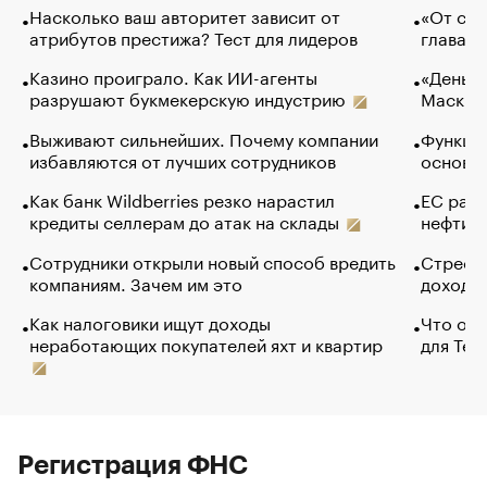
Насколько ваш авторитет зависит от
«От спо
атрибутов престижа? Тест для лидеров
глава к
Казино проиграло. Как ИИ-агенты
«Деньги
разрушают букмекерскую индустрию
Маск в 
Выживают сильнейших. Почему компании
Функции
избавляются от лучших сотрудников
основ э
Как банк Wildberries резко нарастил
ЕС раз
кредиты селлерам до атак на склады
нефти —
Сотрудники открыли новый способ вредить
Стресс 
компаниям. Зачем им это
доходов
Как налоговики ищут доходы
Что обв
неработающих покупателей яхт и квартир
для Tel
Регистрация ФНС