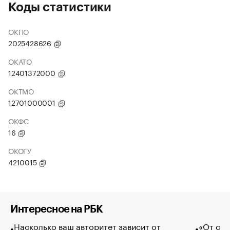
Коды статистики
ОКПО
2025428626
ОКАТО
12401372000
ОКТМО
12701000001
ОКФС
16
ОКОГУ
4210015
Интересное на РБК
Насколько ваш авторитет зависит от
«От спо