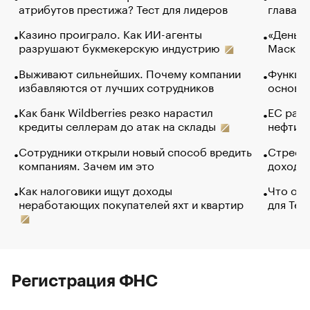
атрибутов престижа? Тест для лидеров
глава к
Казино проиграло. Как ИИ-агенты
«Деньги
разрушают букмекерскую индустрию
Маск в 
Выживают сильнейших. Почему компании
Функции
избавляются от лучших сотрудников
основ э
Как банк Wildberries резко нарастил
ЕС раз
кредиты селлерам до атак на склады
нефти —
Сотрудники открыли новый способ вредить
Стресс 
компаниям. Зачем им это
доходов
Как налоговики ищут доходы
Что обв
неработающих покупателей яхт и квартир
для Tel
Регистрация ФНС