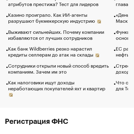
атрибутов престижа? Тест для лидеров
глава к
Казино проиграло. Как ИИ-агенты
«Деньги
разрушают букмекерскую индустрию
Маск в 
Выживают сильнейших. Почему компании
Функции
избавляются от лучших сотрудников
основ э
Как банк Wildberries резко нарастил
ЕС раз
кредиты селлерам до атак на склады
нефти —
Сотрудники открыли новый способ вредить
Стресс 
компаниям. Зачем им это
доходов
Как налоговики ищут доходы
Что обв
неработающих покупателей яхт и квартир
для Tel
Регистрация ФНС