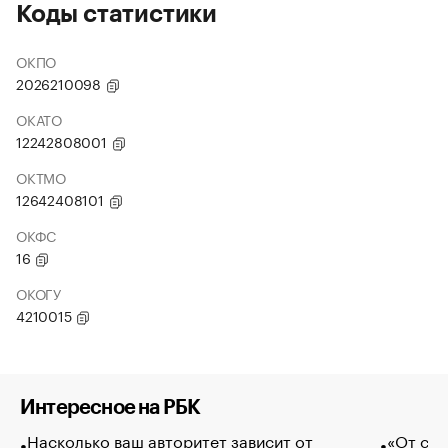
Коды статистики
ОКПО
2026210098
ОКАТО
12242808001
ОКТМО
12642408101
ОКФС
16
ОКОГУ
4210015
Интересное на РБК
Насколько ваш авторитет зависит от
«От спо