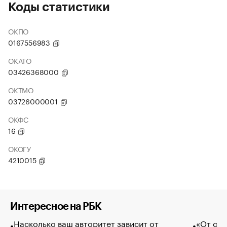
Коды статистики
ОКПО
0167556983
ОКАТО
03426368000
ОКТМО
03726000001
ОКФС
16
ОКОГУ
4210015
Интересное на РБК
Насколько ваш авторитет зависит от
«От спо