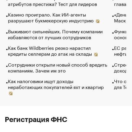
атрибутов престижа? Тест для лидеров
глава к
Казино проиграло. Как ИИ-агенты
«Деньги
разрушают букмекерскую индустрию
Маск в 
Выживают сильнейших. Почему компании
Функции
избавляются от лучших сотрудников
основ э
Как банк Wildberries резко нарастил
ЕС раз
кредиты селлерам до атак на склады
нефти —
Сотрудники открыли новый способ вредить
Стресс 
компаниям. Зачем им это
доходов
Как налоговики ищут доходы
Что обв
неработающих покупателей яхт и квартир
для Tel
Регистрация ФНС