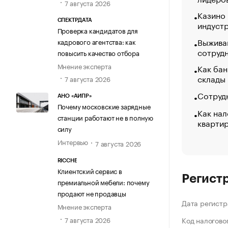
7 августа 2026
Казино
СПЕКТРДАТА
индуст
Проверка кандидатов для
Выжива
кадрового агентства: как
сотруд
повысить качество отбора
Мнение эксперта
Как бан
склады
7 августа 2026
Сотрудн
АНО «АИПР»
Почему московские зарядные
Как нал
станции работают не в полную
кварти
силу
Интервью
7 августа 2026
RICCHE
Клиентский сервис в
Регист
премиальной мебели: почему
продают не продавцы
Дата регистр
Мнение эксперта
7 августа 2026
Код налогово