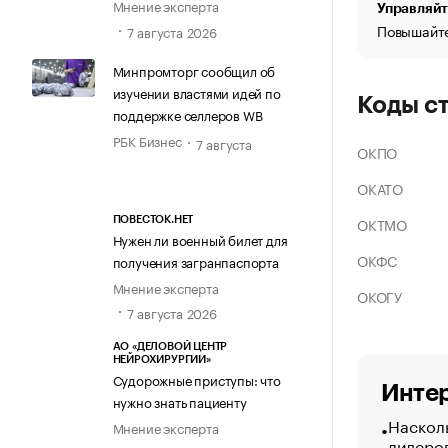
Мнение эксперта
Управляйт
Повышайте
7 августа 2026
Минпромторг сообщил об
изучении властями идей по
Коды с
поддержке селлеров WB
РБК Бизнес
7 августа
ОКПО
ОКАТО
ОКТМО
ПОВЕСТОК.НЕТ
Нужен ли военный билет для
ОКФС
получения загранпаспорта
Мнение эксперта
ОКОГУ
7 августа 2026
АО «ДЕЛОВОЙ ЦЕНТР
НЕЙРОХИРУРГИИ»
Судорожные приступы: что
Интер
нужно знать пациенту
Насколь
Мнение эксперта
лидеро