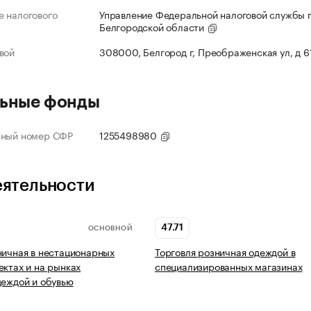
 налогового
Управление Федеральной налоговой службы 
Белгородской области
вой
308000, Белгород г, Преображенская ул, д 6
ьные фонды
нный номер СФР
1255498980
еятельности
47.71
ОСНОВНОЙ
ничная в нестационарных
Торговля розничная одеждой в
ектах и на рынках
специализированных магазинах
деждой и обувью