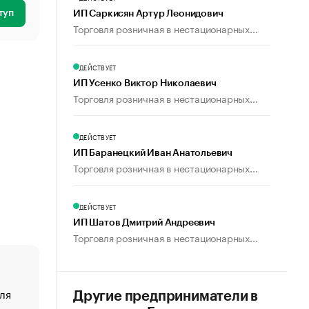
туп
ИП Саркисян Артур Леонидович
Торговля розничная в нестационарных...
ДЕЙСТВУЕТ
ИП Усенко Виктор Николаевич
Торговля розничная в нестационарных...
ДЕЙСТВУЕТ
ИП Баранецкий Иван Анатольевич
Торговля розничная в нестационарных...
ДЕЙСТВУЕТ
ИП Шатов Дмитрий Андреевич
Торговля розничная в нестационарных...
ля
«От спорта тело стареет иначе». Как живет глава ко
Другие предприниматели в
создавшей GTA