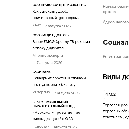
Наименование
ООО ПРАВОВОЙ ЦЕНТР «ЭКСПЕРТ»
Как взыскать ущерб,
органа
причиненный дропперами
Адрес налого
Кейс
7 августа 2026
ООО «МЕДИА-ДОКТОР»
Зачем FMCG-бренду ТВ-реклама
Социал
в эпоху диджитал
Мнение эксперта
Регистрацио
7 августа 2026
СВОЙ БАНК
Виды д
Эквайринг простыми словами:
что нужно знать бизнесу
Интервью
7 августа 2026
47.82
БЛАГОТВОРИТЕЛЬНЫЙ
Торговля роз
ОБРАЗОВАТЕЛЬНЫЙ ФОНД
торговых объ
«МАРХАМАТ»
«Мархамат» провел летние
текстилем, о
смены для детей с ОВЗ
Новость
7 августа 2026