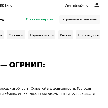
...
БК Вино
Личный кабинет
Стать экспертом
Управлять компанией
кте
азета
жи
Финансы
Недвижимость
Ретейл
Производство
ы — ОГРНИП:
ородская область. Основной вид деятельности: Торговля
й и обувью. ИП присвоены реквизиты ИНН: 312732953867 и