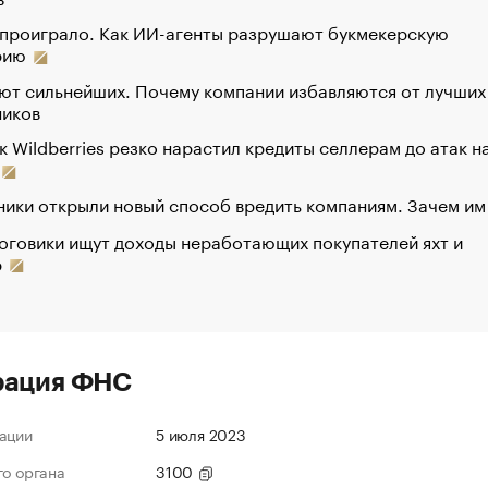
 проиграло. Как ИИ-агенты разрушают букмекерскую
рию
ют сильнейших. Почему компании избавляются от лучших
ников
к Wildberries резко нарастил кредиты селлерам до атак н
ики открыли новый способ вредить компаниям. Зачем им
оговики ищут доходы неработающих покупателей яхт и
р
рация ФНС
ации
5 июля 2023
го органа
3100