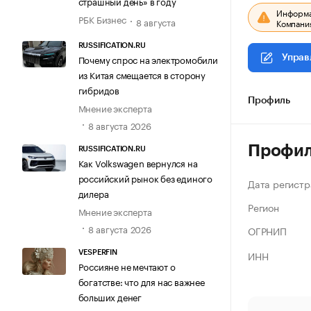
страшный день» в году
Информац
РБК Бизнес
8 августа
Компания
RUSSIFICATION.RU
Почему спрос на электромобили
Управ
из Китая смещается в сторону
гибридов
Профиль
Мнение эксперта
8 августа 2026
Профи
RUSSIFICATION.RU
Как Volkswagen вернулся на
российский рынок без единого
Дата регистр
дилера
Регион
Мнение эксперта
8 августа 2026
ОГРНИП
ИНН
VESPERFIN
Россияне не мечтают о
богатстве: что для нас важнее
больших денег