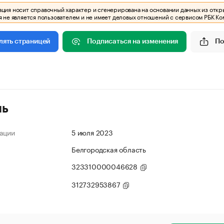
ия носит справочный характер и сгенерирована на основании данных из откр
 не является пользователем и не имеет деловых отношений с сервисом РБК Ко
Подписаться на изменения
По
лять страницей
ль
ации
5 июля 2023
Белгородская область
323310000046628
312732953867