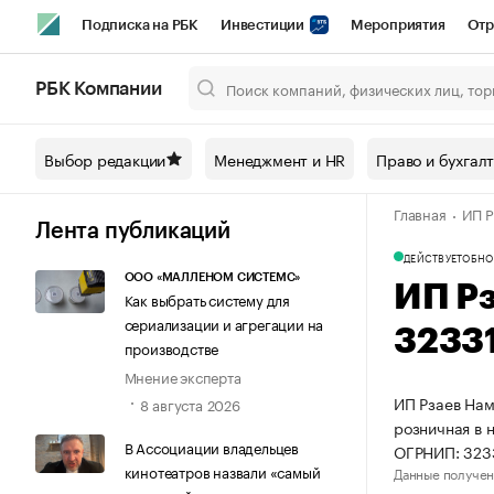
Подписка на РБК
Инвестиции
Мероприятия
Отр
Спорт
Школа управления РБК
РБК Образование
РБ
РБК Компании
Город
Стиль
Крипто
РБК Бизнес-среда
Дискусси
Выбор редакции
Менеджмент и HR
Право и бухгал
Спецпроекты СПб
Конференции СПб
Спецпроекты
Главная
ИП Р
Технологии и медиа
Финансы
Рынок наличной валют
Лента публикаций
ДЕЙСТВУЕТ
ОБНО
ООО «МАЛЛЕНОМ СИСТЕМС»
ИП Р
Как выбрать систему для
сериализации и агрегации на
3233
производстве
Мнение эксперта
ИП Рзаев Нам
8 августа 2026
розничная в 
В Ассоциации владельцев
ОГРНИП: 32
кинотеатров назвали «самый
Данные получен