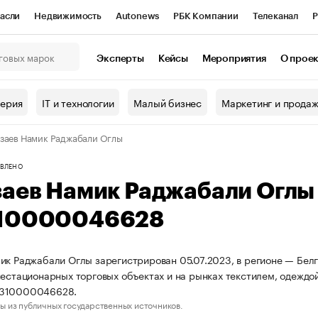
асли
Недвижимость
Autonews
РБК Компании
Телеканал
Р
К Курсы
РБК Life
Тренды
Визионеры
Национальные проекты
Эксперты
Кейсы
Мероприятия
О прое
онный клуб
Исследования
Кредитные рейтинги
Франшизы
Г
терия
IT и технологии
Малый бизнес
Маркетинг и прода
Проверка контрагентов
Политика
Экономика
Бизнес
заев Намик Раджабали Оглы
ы
ВЛЕНО
заев Намик Раджабали Огл
10000046628
ик Раджабали Оглы зарегистрирован 05.07.2023, в регионе — Белг
нестационарных торговых объектах и на рынках текстилем, одеждо
3310000046628.
ы из публичных государственных источников.