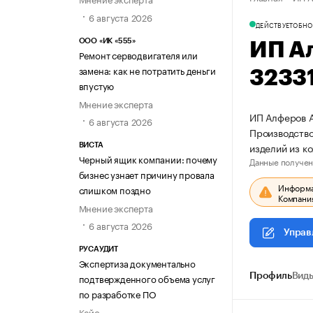
6 августа 2026
ДЕЙСТВУЕТ
ОБНО
ООО «ИК «555»
ИП А
Ремонт серводвигателя или
замена: как не потратить деньги
3233
впустую
Мнение эксперта
ИП Алферов А
6 августа 2026
Производство
изделий из к
ВИСТА
Черный ящик компании: почему
Данные получен
бизнес узнает причину провала
Информац
слишком поздно
Компания
Мнение эксперта
6 августа 2026
Управ
РУСАУДИТ
Экспертиза документально
Профиль
Виды
подтвержденного объема услуг
по разработке ПО
Кейс