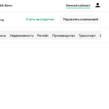
БК Вино
Личный кабинет
Город
Стать экспертом
Управлять компанией
кте
нсы
Недвижимость
Ретейл
Производство
Транспорт
Образ