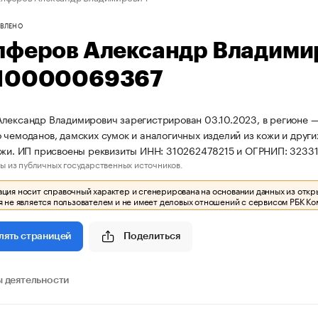
ВЛЕНО
лферов Александр Владими
10000069367
лександр Владимирович зарегистрирован 03.10.2023, в регионе —
 чемоданов, дамских сумок и аналогичных изделий из кожи и друг
ожи. ИП присвоены реквизиты ИНН: 310262478215 и ОГРНИП: 323
ы из публичных государственных источников.
ия носит справочный характер и сгенерирована на основании данных из откр
 не является пользователем и не имеет деловых отношений с сервисом РБК Ко
Поделиться
лять страницей
 деятельности