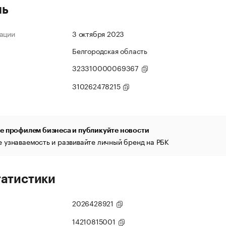
ль
ации
3 октября 2023
Белгородская область
323310000069367
310262478215
е профилем бизнеса и публикуйте новости
 узнаваемость и развивайте личный бренд на РБК
татистики
2026428921
14210815001