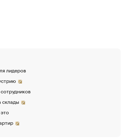
для лидеров
«От спор
дустрию
«Деньги 
 сотрудников
Функ
на склады
 это
вартир