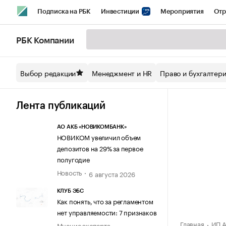
Подписка на РБК
Инвестиции
Мероприятия
Отр
Спорт
Школа управления РБК
РБК Образование
РБ
РБК Компании
Стиль
Крипто
РБК Бизнес-среда
Дискуссионный кл
Выбор редакции
Менеджмент и HR
Право и бухгалтер
Спецпроекты СПб
Конференции СПб
Спецпроекты
Технологии и медиа
Финансы
Рынок наличной валют
Лента публикаций
АО АКБ «НОВИКОМБАНК»
НОВИКОМ увеличил объем
депозитов на 29% за первое
полугодие
Новость
6 августа 2026
КЛУБ ЭБС
Как понять, что за регламентом
нет управляемости: 7 признаков
Главная
ИП А
Мнение эксперта