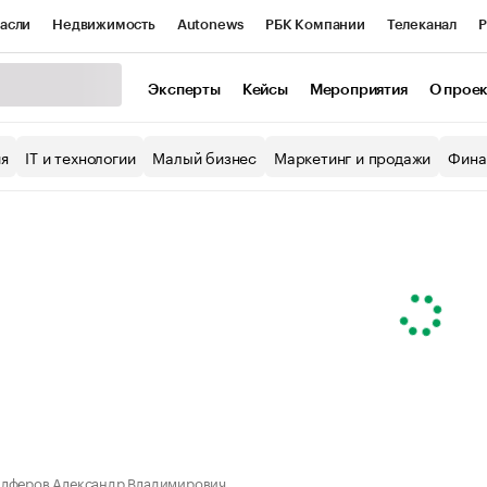
асли
Недвижимость
Autonews
РБК Компании
Телеканал
Р
К Курсы
РБК Life
Тренды
Визионеры
Национальные проекты
Эксперты
Кейсы
Мероприятия
О прое
уб
Исследования
Кредитные рейтинги
Франшизы
Газета
ия
IT и технологии
Малый бизнес
Маркетинг и продажи
Фина
Проверка контрагентов
Политика
Экономика
Бизнес
ы
лферов Александр Владимирович