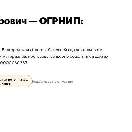
рович — ОГРНИП:
 Белгородская область. Основной вид деятельности:
их материалов; производство шорно-седельных и других
310000069367.
ытых источников.
Редактировать описание
мпании.