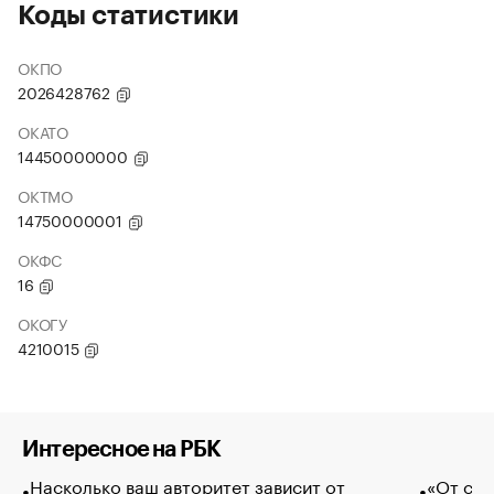
Коды статистики
ОКПО
2026428762
ОКАТО
14450000000
ОКТМО
14750000001
ОКФС
16
ОКОГУ
4210015
Интересное на РБК
Насколько ваш авторитет зависит от
«От спо