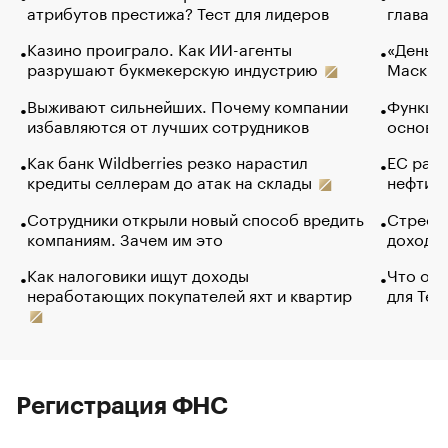
атрибутов престижа? Тест для лидеров
глава к
Казино проиграло. Как ИИ-агенты
«Деньги
разрушают букмекерскую индустрию
Маск в 
Выживают сильнейших. Почему компании
Функции
избавляются от лучших сотрудников
основ э
Как банк Wildberries резко нарастил
ЕС раз
кредиты селлерам до атак на склады
нефти —
Сотрудники открыли новый способ вредить
Стресс 
компаниям. Зачем им это
доходов
Как налоговики ищут доходы
Что обв
неработающих покупателей яхт и квартир
для Tel
Регистрация ФНС