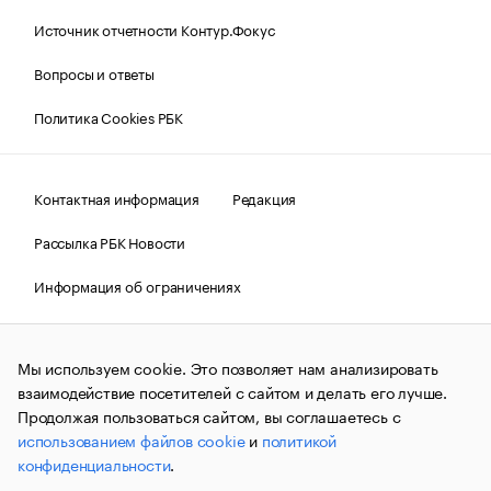
Источник отчетности Контур.Фокус
Вопросы и ответы
Политика Cookies РБК
Контактная информация
Редакция
Рассылка РБК Новости
Информация об ограничениях
Правовая информация
О соблюдении авторских прав
Мы используем cookie. Это позволяет нам анализировать
© АО «РОСБИЗНЕСКОНСАЛТИНГ»,
1995–2026.
Сообщения
и материалы информационного агентства «РБК»
взаимодействие посетителей с сайтом и делать его лучше.
(зарегистрировано Федеральной службой по надзору в сфере
Продолжая пользоваться сайтом, вы соглашаетесь с
связи, информационных технологий и массовых
использованием файлов cookie
и
политикой
коммуникаций (Роскомнадзор) 09.12.2015 за номером ИА
№ФС77-63848) сопровождаются пометкой «РБК». Отдельные
конфиденциальности
.
публикации могут содержать информацию,