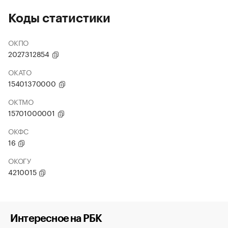
Коды статистики
ОКПО
2027312854
ОКАТО
15401370000
ОКТМО
15701000001
ОКФС
16
ОКОГУ
4210015
Интересное на РБК