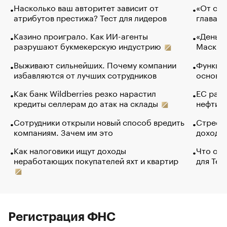
Насколько ваш авторитет зависит от
«От спо
атрибутов престижа? Тест для лидеров
глава к
Казино проиграло. Как ИИ-агенты
«Деньги
разрушают букмекерскую индустрию
Маск в 
Выживают сильнейших. Почему компании
Функции
избавляются от лучших сотрудников
основ э
Как банк Wildberries резко нарастил
ЕС раз
кредиты селлерам до атак на склады
нефти —
Сотрудники открыли новый способ вредить
Стресс 
компаниям. Зачем им это
доходов
Как налоговики ищут доходы
Что обв
неработающих покупателей яхт и квартир
для Tel
Регистрация ФНС