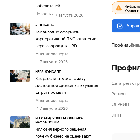
победителей
Информац
Компания
Новость
7 августа 2026
«ГЛОБАЛТ»
Управ
Как выгодно оформить
корпоративный ДМС: стратегии
переговоров для HRD
Профиль
Виды
Мнение эксперта
7 августа 2026
Профи
НЕРА КОНСАЛТ
Как рассчитать экономику
Дата регистр
экспортной сделки: калькуляция
затрат поставки
Регион
Мнение эксперта
ОГРНИП
7 августа 2026
ИНН
ИП САГИДУЛЛИНА ЭЛЬВИРА
РАФАИЛОВНА
Иллюзия верного решения:
почему бизнес не оценивают