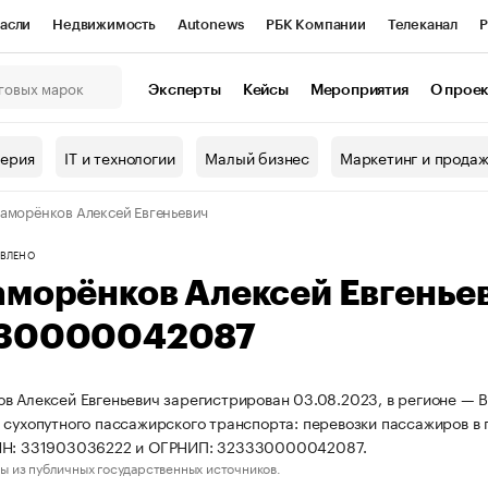
асли
Недвижимость
Autonews
РБК Компании
Телеканал
Р
К Курсы
РБК Life
Тренды
Визионеры
Национальные проекты
Эксперты
Кейсы
Мероприятия
О прое
онный клуб
Исследования
Кредитные рейтинги
Франшизы
Г
терия
IT и технологии
Малый бизнес
Маркетинг и прода
Проверка контрагентов
Политика
Экономика
Бизнес
аморёнков Алексей Евгеньевич
ы
ВЛЕНО
аморёнков Алексей Евгенье
30000042087
в Алексей Евгеньевич зарегистрирован 03.08.2023, в регионе — В
 сухопутного пассажирского транспорта: перевозки пассажиров в
НН: 331903036222 и ОГРНИП: 323330000042087.
ы из публичных государственных источников.