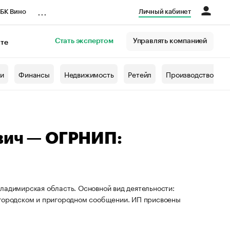
...
БК Вино
Личный кабинет
Стать экспертом
Управлять компанией
кте
азета
жи
Финансы
Недвижимость
Ретейл
Производство
вич — ОГРНИП:
ладимирская область. Основной вид деятельности:
 городском и пригородном сообщении. ИП присвоены