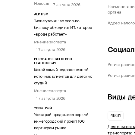
Новость
7 августа 2026
Наименование
органа
ALP ITSM
Тихие утечки: во сколько
Адрес налого
бизнесу обходится ИТ, которое
«вроде работает»
Мнение эксперта
7 августа 2026
Социал
ИП ОВАНОГЛЯН ЛЕВОН
Регистрацио
ОГАНЕСОВИЧ
Какой самый недооцененный
Регистрацио
источник клиентов для детских
студий
Мнение эксперта
Виды д
7 августа 2026
УНИСТРОЙ
Унистрой представил первый
49.31
нижегородский проект 100
Деятельность
партнерам рынка
транспорта: 