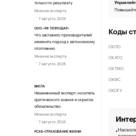
только по результату
Управляйт
Повышайте
Мнение эксперта
7 августа 2026
ООО «ТФ ТЕПЛОДАР»
Коды с
Что заставило производителей
изменить подход к автономному
ОКПО
отоплению
Мнение эксперта
ОКАТО
7 августа 2026
ОКТМО
ОКФС
ВИСТА
ОКОГУ
Незаменимый эксперт: носитель
критического знания и скрытое
обязательство
Мнение эксперта
Интер
7 августа 2026
Насколь
РСХБ-СТРАХОВАНИЕ ЖИЗНИ
лидеро