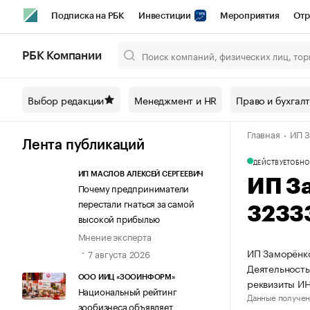
Подписка на РБК
Инвестиции
Мероприятия
Отр
Спорт
Школа управления РБК
РБК Образование
РБ
РБК Компании
Город
Стиль
Крипто
РБК Бизнес-среда
Дискусси
Выбор редакции
Менеджмент и HR
Право и бухгал
Спецпроекты СПб
Конференции СПб
Спецпроекты
Главная
ИП З
Технологии и медиа
Финансы
Рынок наличной валют
Лента публикаций
ДЕЙСТВУЕТ
ОБНО
ИП МАСЛОВ АЛЕКСЕЙ СЕРГЕЕВИЧ
ИП З
Почему предприниматели
перестали гнаться за самой
3233
высокой прибылью
Мнение эксперта
ИП Заморёнко
7 августа 2026
Деятельность
ООО ИИЦ «ЗООИНФОРМ»
реквизиты И
Национальный рейтинг
Данные получен
зообизнеса объявляет