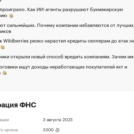
 проиграло. Как ИИ-агенты разрушают букмекерскую
рию
ют сильнейших. Почему компании избавляются от лучших
ников
к Wildberries резко нарастил кредиты селлерам до атак н
ики открыли новый способ вредить компаниям. Зачем им
оговики ищут доходы неработающих покупателей яхт и
р
рация ФНС
ации
3 августа 2023
го органа
3300