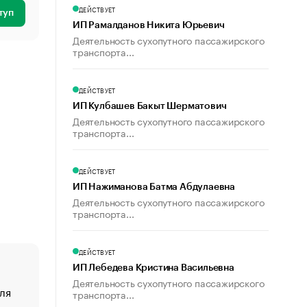
ДЕЙСТВУЕТ
туп
ИП Рамалданов Никита Юрьевич
Деятельность сухопутного пассажирского
транспорта...
ДЕЙСТВУЕТ
ИП Кулбашев Бакыт Шерматович
Деятельность сухопутного пассажирского
транспорта...
ДЕЙСТВУЕТ
ИП Нажиманова Батма Абдулаевна
Деятельность сухопутного пассажирского
транспорта...
ДЕЙСТВУЕТ
ИП Лебедева Кристина Васильевна
Деятельность сухопутного пассажирского
ля
«От спорта тело стареет иначе». Как живет глава ко
транспорта...
создавшей GTA