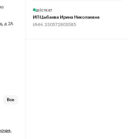
по
ДЕЙСТВУЕТ
ИП Цыбаева Ирина Николаевна
, д 2А
ИНН: 330572805585
Все
рочая,