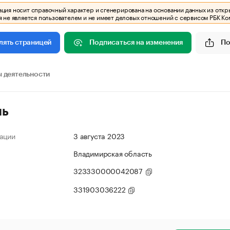
ия носит справочный характер и сгенерирована на основании данных из откр
 не является пользователем и не имеет деловых отношений с сервисом РБК Ко
Подписаться на изменения
По
лять страницей
 деятельности
ль
ации
3 августа 2023
Владимирская область
323330000042087
331903036222