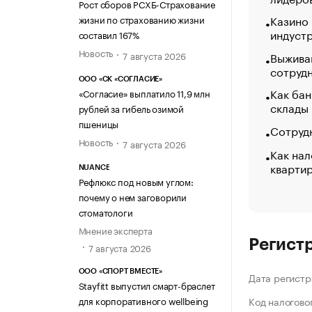
Рост сборов РСХБ-Страхование
Казино
жизни по страхованию жизни
индуст
составил 167%
Новость
7 августа 2026
Выжива
сотруд
ООО «СК «СОГЛАСИЕ»
Как бан
«Согласие» выплатило 11,9 млн
склады
рублей за гибель озимой
пшеницы
Сотрудн
Новость
7 августа 2026
Как нал
кварти
NUANCE
Рефлюкс под новым углом:
почему о нем заговорили
стоматологи
Мнение эксперта
Регист
7 августа 2026
ООО «СПОРТ ВМЕСТЕ»
Дата регистр
Stayfitt выпустил смарт-браслет
для корпоративного wellbeing
Код налогово