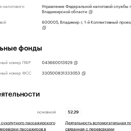
 налогового
Управление Федеральной налоговой службы 
Владимирской области
вой
600005, Владимир г, 1-й Коллективный проезд
ьные фонды
нный номер ПФР
043660013929
нный номер ФСС
330500831333053
еятельности
52.29
ОСНОВНОЙ
 сухопутного пассажирского
Деятельность вспомогательная п
перевозки пассажиров в
связанная с перевозками