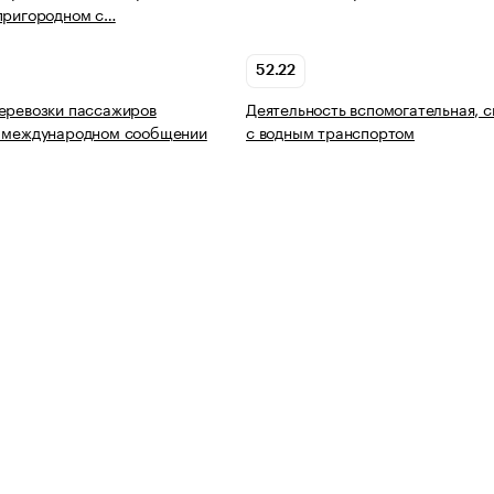
пригородном с…
52.22
еревозки пассажиров
Деятельность вспомогательная, с
в международном сообщении
с водным транспортом