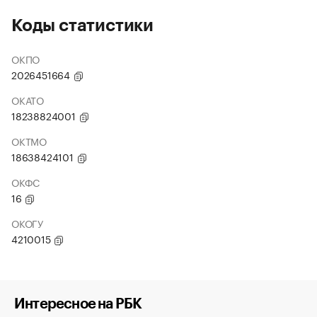
Коды статистики
ОКПО
2026451664
ОКАТО
18238824001
ОКТМО
18638424101
ОКФС
16
ОКОГУ
4210015
Интересное на РБК