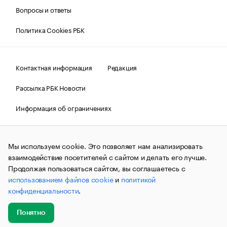
Вопросы и ответы
Политика Cookies РБК
Контактная информация
Редакция
Рассылка РБК Новости
Информация об ограничениях
Правовая информация
О соблюдении авторских прав
Мы используем cookie. Это позволяет нам анализировать
© АО «РОСБИЗНЕСКОНСАЛТИНГ»,
1995–2026.
Сообщения
и материалы информационного агентства «РБК»
взаимодействие посетителей с сайтом и делать его лучше.
(зарегистрировано Федеральной службой по надзору в сфере
Продолжая пользоваться сайтом, вы соглашаетесь с
связи, информационных технологий и массовых
использованием файлов cookie
и
политикой
коммуникаций (Роскомнадзор) 09.12.2015 за номером ИА
№ФС77-63848) сопровождаются пометкой «РБК». Отдельные
конфиденциальности
.
публикации могут содержать информацию,
не предназначенную для пользователей
до 18 лет.
companycardsfeedback@rbc.ru
Понятно
Добавить