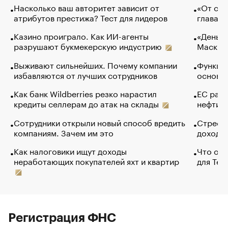
Насколько ваш авторитет зависит от
«От спо
атрибутов престижа? Тест для лидеров
глава к
Казино проиграло. Как ИИ-агенты
«Деньги
разрушают букмекерскую индустрию
Маск в 
Выживают сильнейших. Почему компании
Функции
избавляются от лучших сотрудников
основ э
Как банк Wildberries резко нарастил
ЕС раз
кредиты селлерам до атак на склады
нефти —
Сотрудники открыли новый способ вредить
Стресс 
компаниям. Зачем им это
доходов
Как налоговики ищут доходы
Что обв
неработающих покупателей яхт и квартир
для Tel
Регистрация ФНС