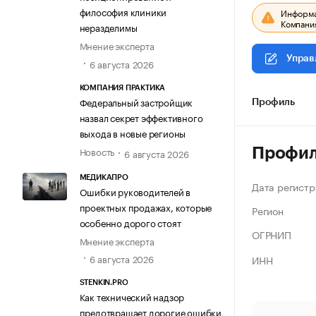
философия клиники
Информац
Компания
неразделимы
Мнение эксперта
Управ
6 августа 2026
КОМПАНИЯ ПРАКТИКА
Федеральный застройщик
Профиль
назвал секрет эффективного
выхода в новые регионы
Новость
Профи
6 августа 2026
МЕДИКАПРО
Дата регистр
Ошибки руководителей в
проектных продажах, которые
Регион
особенно дорого стоят
ОГРНИП
Мнение эксперта
6 августа 2026
ИНН
STENKIN.PRO
Как технический надзор
предотвращает дорогие ошибки