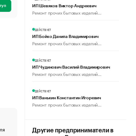
туп
ИП Шевяков Виктор Андреевич
Ремонт прочих бытовых изделий...
ДЕЙСТВУЕТ
ИП Бойко Данила Владимирович
Ремонт прочих бытовых изделий...
ДЕЙСТВУЕТ
ИП Чудинович Василий Владимирович
Ремонт прочих бытовых изделий...
ДЕЙСТВУЕТ
ИП Ванькин Константин Игоревич
Ремонт прочих бытовых изделий...
ля
«От спорта тело стареет иначе». Как живет глава ко
Другие предприниматели в
создавшей GTA