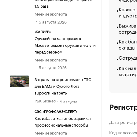
1,5 раза
Казино
Мнение эксперта
индуст
5 августа 2026
Выжива
сотруд
«КАЛИБР»
Оружейная мастерская в
Как бан
Москве: ремонт оружия и услуги
склады
перед сезоном
Сотрудн
Мнение эксперта
Как нал
5 августа 2026
кварти
Затраты на строительство ТЭС
для БАМа и Сухого Лога
выросли на треть
РБК Бизнес
5 августа
Регист
СЭС «ПРОФСАНЭКСПЕРТ»
Как избавиться от борщевика:
Дата регистр
профессиональные способы
Код налогово
Мнение эксперта