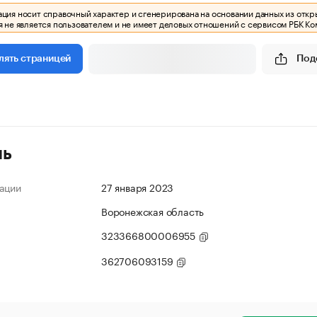
ия носит справочный характер и сгенерирована на основании данных из откр
 не является пользователем и не имеет деловых отношений с сервисом РБК Ко
Под
лять страницей
ль
ации
27 января 2023
Воронежская область
323366800006955
362706093159