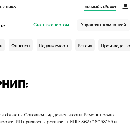
...
БК Вино
Личный кабинет
Стать экспертом
Управлять компанией
кте
азета
жи
Финансы
Недвижимость
Ретейл
Производство
РНИП:
ая область. Основной вид деятельности: Ремонт прочих
ппировки. ИП присвоены реквизиты ИНН: 362706093159 и