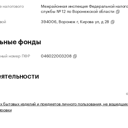
 налогового
Межрайонная инспекция Федеральной налог
службы № 12 по Воронежской области
вой
394006, Воронеж г, Кирова ул, д 28
ьные фонды
нный номер ПФР
046022003208
еятельности
х бытовых изделий и предметов личного пользования, не вошедших
ировки