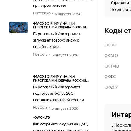
Управляйт
при строительстве
Повышайте
Интервью
6 августа 2026
ФГАОУ ВО РНИМУ ИМ. Н.И.
ПИРОГОВА МИНЗДРАВА РОССИИ
Коды с
(ПИРОГОВСКИЙ УНИВЕРСИТЕТ)
Пироговский Университет
запускает всероссийскую
ОКПО
онлайн-акцию
Новость
5 августа 2026
ОКАТО
ОКТМО
ОКФС
ФГАОУ ВО РНИМУ ИМ. Н.И.
ПИРОГОВА МИНЗДРАВА РОССИИ
(ПИРОГОВСКИЙ УНИВЕРСИТЕТ)
ОКОГУ
Пироговский Университет
подготовил более 200
наставников со всей России
Новость
5 августа 2026
Интер
«OWC» LTD
Насколь
Как сохранить бюджет на ДМС,
лидеро
если страховая подняла цену в