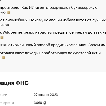
 проиграло. Как ИИ-агенты разрушают букмекерскую
рию
ют сильнейших. Почему компании избавляются от лучших
ников
к Wildberries резко нарастил кредиты селлерам до атак н
ики открыли новый способ вредить компаниям. Зачем им
оговики ищут доходы неработающих покупателей яхт и
р
рация ФНС
ации
27 января 2023
го органа
3668