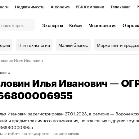
асли
Недвижимость
Autonews
РБК Компании
Телеканал
Р
К Курсы
РБК Life
Тренды
Визионеры
Национальные проекты
Эксперты
Кейсы
Мероприятия
О прое
онный клуб
Исследования
Кредитные рейтинги
Франшизы
Г
терия
IT и технологии
Малый бизнес
Маркетинг и прода
Проверка контрагентов
Политика
Экономика
Бизнес
оловин Илья Иванович
ы
ВЛЕНО
оловин Илья Иванович — ОГ
66800006955
лья Иванович зарегистрирован 27.01.2023, в регионе — Воронежск
лий и предметов личного пользования, не вошедших в другие гру
3366800006955.
ы из публичных государственных источников.