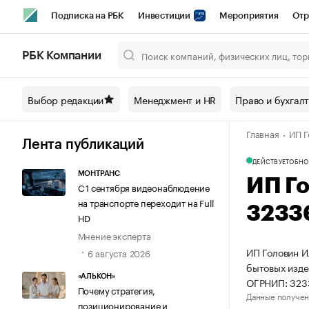
Подписка на РБК
Инвестиции
Мероприятия
Отр
Спорт
Школа управления РБК
РБК Образование
РБ
РБК Компании
Город
Стиль
Крипто
РБК Бизнес-среда
Дискусси
Выбор редакции
Менеджмент и HR
Право и бухгал
Спецпроекты СПб
Конференции СПб
Спецпроекты
Главная
ИП Г
Технологии и медиа
Финансы
Рынок наличной валют
Лента публикаций
ДЕЙСТВУЕТ
ОБНО
МОНТРАНС
ИП Г
С 1 сентября видеонаблюдение
на транспорте переходит на Full
3233
HD
Мнение эксперта
ИП Головин И
6 августа 2026
бытовых изде
«АЛЬКОН»
ОГРНИП: 32
Почему стратегия,
Данные получен
позиционирование и