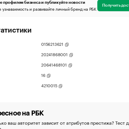
е профилем бизнеса и публикуйте новости
Получить дос
 узнаваемость и развивайте личный бренд на РБК
татистики
0156213621
20241868001
20641468101
16
4210015
есное на РБК
ко ваш авторитет зависит от атрибутов престижа? Тест д
в