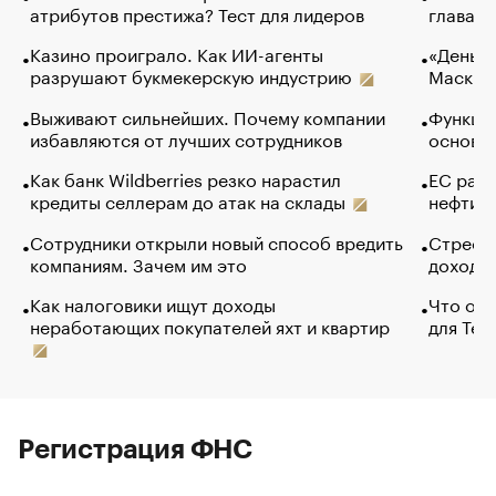
атрибутов престижа? Тест для лидеров
глава к
Казино проиграло. Как ИИ-агенты
«Деньги
разрушают букмекерскую индустрию
Маск в 
Выживают сильнейших. Почему компании
Функции
избавляются от лучших сотрудников
основ э
Как банк Wildberries резко нарастил
ЕС раз
кредиты селлерам до атак на склады
нефти —
Сотрудники открыли новый способ вредить
Стресс 
компаниям. Зачем им это
доходов
Как налоговики ищут доходы
Что обв
неработающих покупателей яхт и квартир
для Tel
Регистрация ФНС