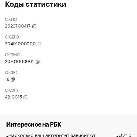
Коды статистики
ОКПО
2020700417
ОКАТО
20401000000
ОКТМО
20701000001
ОКФС
16
ОКОГУ
4210015
Интересное на РБК
Насколько ваш авторитет зависит от
«От спо