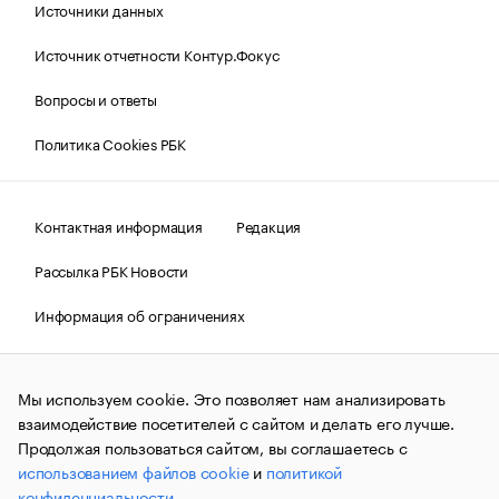
Источники данных
Источник отчетности Контур.Фокус
Вопросы и ответы
Политика Cookies РБК
Контактная информация
Редакция
Рассылка РБК Новости
Информация об ограничениях
Правовая информация
О соблюдении авторских прав
Мы используем cookie. Это позволяет нам анализировать
© АО «РОСБИЗНЕСКОНСАЛТИНГ»,
1995–2026.
Сообщения
и материалы информационного агентства «РБК»
взаимодействие посетителей с сайтом и делать его лучше.
(зарегистрировано Федеральной службой по надзору в сфере
Продолжая пользоваться сайтом, вы соглашаетесь с
связи, информационных технологий и массовых
использованием файлов cookie
и
политикой
коммуникаций (Роскомнадзор) 09.12.2015 за номером ИА
№ФС77-63848) сопровождаются пометкой «РБК». Отдельные
конфиденциальности
.