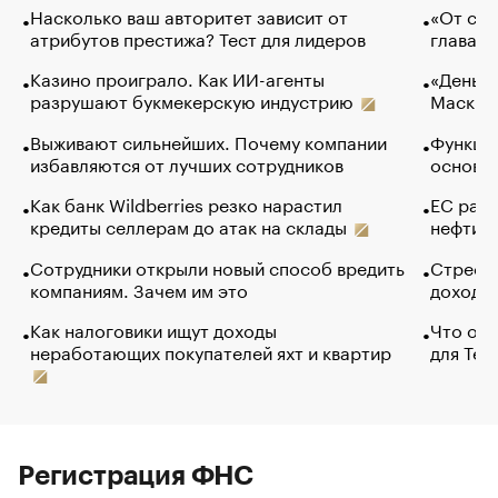
Насколько ваш авторитет зависит от
«От спо
атрибутов престижа? Тест для лидеров
глава к
Казино проиграло. Как ИИ-агенты
«Деньги
разрушают букмекерскую индустрию
Маск в 
Выживают сильнейших. Почему компании
Функции
избавляются от лучших сотрудников
основ э
Как банк Wildberries резко нарастил
ЕС раз
кредиты селлерам до атак на склады
нефти —
Сотрудники открыли новый способ вредить
Стресс 
компаниям. Зачем им это
доходов
Как налоговики ищут доходы
Что обв
неработающих покупателей яхт и квартир
для Tel
Регистрация ФНС