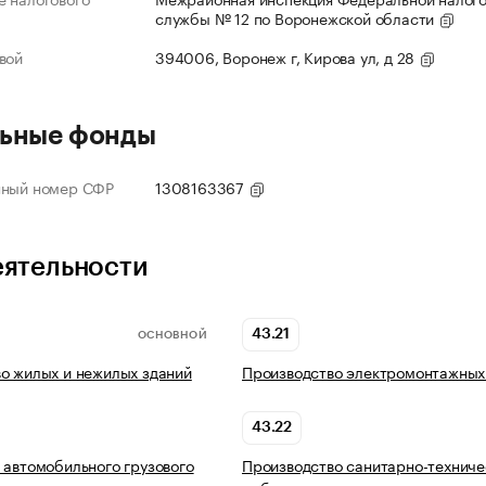
службы № 12 по Воронежской области
вой
394006, Воронеж г, Кирова ул, д 28
ьные фонды
нный номер СФР
1308163367
еятельности
43.21
ОСНОВНОЙ
о жилых и нежилых зданий
Производство электромонтажных
43.22
 автомобильного грузового
Производство санитарно-техниче