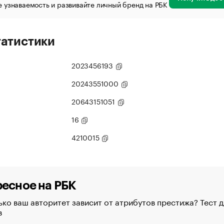
 узнаваемость и развивайте личный бренд на РБК
татистики
2023456193
20243551000
20643151051
16
4210015
есное на РБК
ко ваш авторитет зависит от атрибутов престижа? Тест д
в