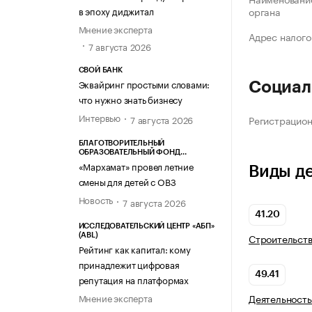
в эпоху диджитал
органа
Мнение эксперта
Адрес налого
7 августа 2026
СВОЙ БАНК
Эквайринг простыми словами:
Социал
что нужно знать бизнесу
Интервью
Регистрацио
7 августа 2026
БЛАГОТВОРИТЕЛЬНЫЙ
ОБРАЗОВАТЕЛЬНЫЙ ФОНД
«МАРХАМАТ»
«Мархамат» провел летние
Виды д
смены для детей с ОВЗ
Новость
7 августа 2026
41.20
ИССЛЕДОВАТЕЛЬСКИЙ ЦЕНТР «АБП»
Строительств
(ABL)
Рейтинг как капитал: кому
принадлежит цифровая
49.41
репутация на платформах
Мнение эксперта
Деятельность