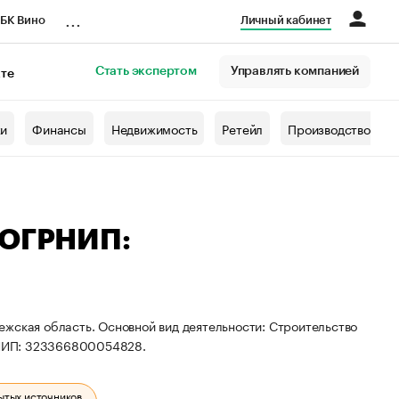
...
БК Вино
Личный кабинет
Стать экспертом
Управлять компанией
кте
азета
жи
Финансы
Недвижимость
Ретейл
Производство
 ОГРНИП:
ежская область. Основной вид деятельности: Строительство
РНИП: 323366800054828.
ытых источников.