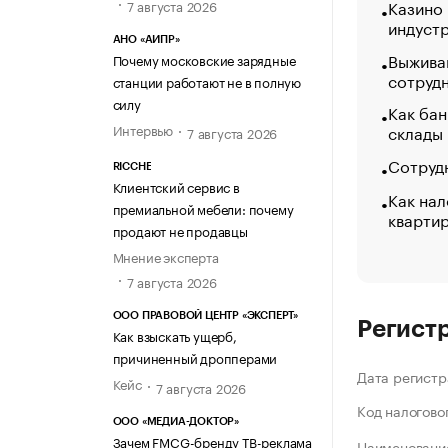
Казино
7 августа 2026
индуст
АНО «АИПР»
Выжива
Почему московские зарядные
сотруд
станции работают не в полную
силу
Как бан
Интервью
склады
7 августа 2026
Сотрудн
RICCHE
Клиентский сервис в
Как нал
премиальной мебели: почему
кварти
продают не продавцы
Мнение эксперта
7 августа 2026
ООО ПРАВОВОЙ ЦЕНТР «ЭКСПЕРТ»
Регист
Как взыскать ущерб,
причиненный дропперами
Дата регистр
Кейс
7 августа 2026
Код налогово
ООО «МЕДИА-ДОКТОР»
Зачем FMCG-бренду ТВ-реклама
Наименование