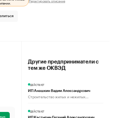
Редактировать описание
мпании.
елиться
Другие предприниматели с
тем же ОКВЭД
ДЕЙСТВУЕТ
ИП Анашкин Вадим Александрович
Строительство жилых и нежилых...
ДЕЙСТВУЕТ
туп
ИП Кастырин Евгений Александрович