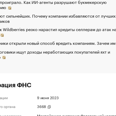
 проиграло. Как ИИ-агенты разрушают букмекерскую
рию
ют сильнейших. Почему компании избавляются от лучших
ников
к Wildberries резко нарастил кредиты селлерам до атак н
ики открыли новый способ вредить компаниям. Зачем им
оговики ищут доходы неработающих покупателей яхт и
р
рация ФНС
ации
9 июня 2023
го органа
3668
 налогового
Межрайонная инспекция Федеральной налог