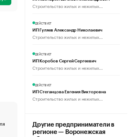
Строительство жилых и нежилых...
ДЕЙСТВУЕТ
ИП Гуляев Александр Николаевич
Строительство жилых и нежилых...
ДЕЙСТВУЕТ
ИП Коробов Сергей Сергеевич
Строительство жилых и нежилых...
ДЕЙСТВУЕТ
ИП Стеганцова Евгения Викторовна
Строительство жилых и нежилых...
ля
«От спорта тело стареет иначе». Как живет глава ко
Другие предприниматели в
создавшей GTA
регионе — Воронежская