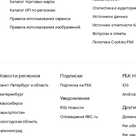
Каталог торговых марок
Статистика и аудитори
Каталог ИП по регионам
Источники данных
Правила использования сервиса
Источник отчетности 
Правила использования изображений
Вопросы и ответы
Политика Cookies РБК
Новости регионов
Подписки
РБК Н
анкт-Петербург и область
Подписка на РБК
iOS
катеринбург
Androi
Уведомления
Новосибирск
Други
RSS Новости
Башкортостан
Оповещения RBC.ru
Домены
ологодская область
Рег.об
Калининград
Рег.ре