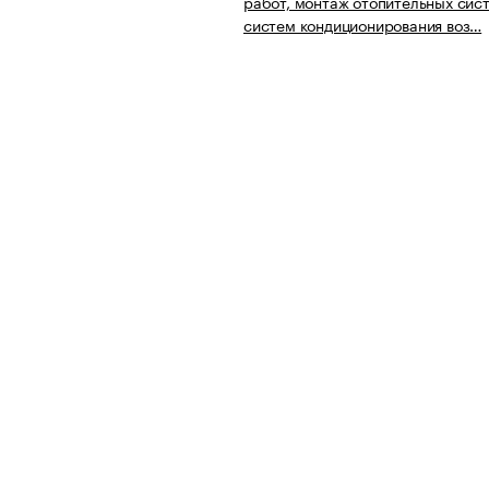
работ, монтаж отопительных сис
систем кондиционирования воз…