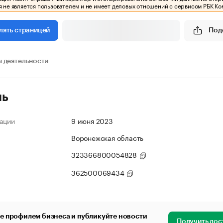
 не является пользователем и не имеет деловых отношений с сервисом РБК Ко
Под
лять страницей
 деятельности
ль
ации
9 июня 2023
Воронежская область
323366800054828
362500069434
е профилем бизнеса и публикуйте новости
Получить дос