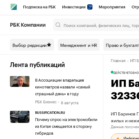
Подписка на РБК
Инвестиции
Мероприятия
Отр
Спорт
Школа управления РБК
РБК Образование
РБ
РБК Компании
Город
Стиль
Крипто
РБК Бизнес-среда
Дискусси
Выбор редакции
Менеджмент и HR
Право и бухгал
Спецпроекты СПб
Конференции СПб
Спецпроекты
Главная
ИП Б
Технологии и медиа
Финансы
Рынок наличной валют
Лента публикаций
ДЕЙСТВУЕТ
ОБНО
В Ассоциации владельцев
ИП Б
кинотеатров назвали «самый
страшный день» в году
3233
РБК Бизнес
8 августа
ИП Баринов Г
RUSSIFICATION.RU
Почему спрос на электромобили
жилых и неж
из Китая смещается в сторону
Данные получен
гибридов
Информац