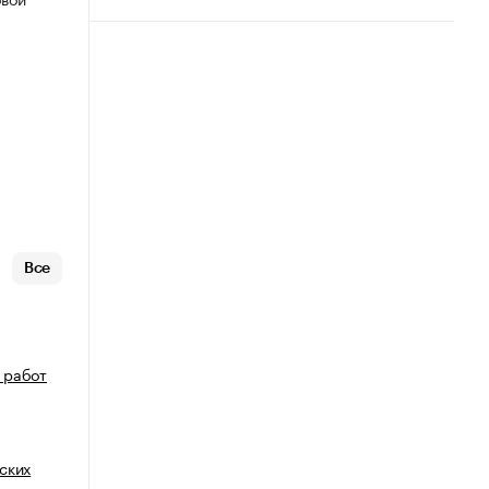
Все
 работ
ских