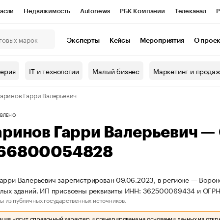
асли
Недвижимость
Autonews
РБК Компании
Телеканал
Р
К Курсы
РБК Life
Тренды
Визионеры
Национальные проекты
Эксперты
Кейсы
Мероприятия
О прое
онный клуб
Исследования
Кредитные рейтинги
Франшизы
Г
терия
IT и технологии
Малый бизнес
Маркетинг и прода
Проверка контрагентов
Политика
Экономика
Бизнес
аринов Гарри Валерьевич
ы
ВЛЕНО
аринов Гарри Валерьевич —
66800054828
арри Валерьевич зарегистрирован 09.06.2023, в регионе — Ворон
илых зданий. ИП присвоены реквизиты ИНН: 362500069434 и ОГ
ы из публичных государственных источников.
ия носит справочный характер и сгенерирована на основании данных из откр