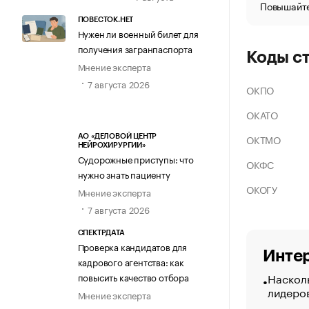
Повышайте
ПОВЕСТОК.НЕТ
Нужен ли военный билет для
получения загранпаспорта
Коды с
Мнение эксперта
7 августа 2026
ОКПО
ОКАТО
ОКТМО
АО «ДЕЛОВОЙ ЦЕНТР
НЕЙРОХИРУРГИИ»
Судорожные приступы: что
ОКФС
нужно знать пациенту
ОКОГУ
Мнение эксперта
7 августа 2026
СПЕКТРДАТА
Проверка кандидатов для
Интер
кадрового агентства: как
Насколь
повысить качество отбора
лидеро
Мнение эксперта