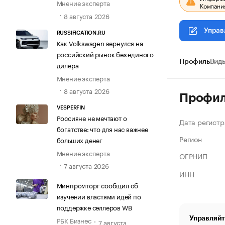
Мнение эксперта
Компания
8 августа 2026
Управ
RUSSIFICATION.RU
Как Volkswagen вернулся на
российский рынок без единого
Профиль
Виды
дилера
Мнение эксперта
8 августа 2026
Профи
VESPERFIN
Россияне не мечтают о
Дата регистр
богатстве: что для нас важнее
Регион
больших денег
Мнение эксперта
ОГРНИП
7 августа 2026
ИНН
Минпромторг сообщил об
изучении властями идей по
поддержке селлеров WB
Управляйт
РБК Бизнес
7 августа