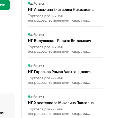
ДЕЙСТВУЕТ
туп
ИП Аниськина Екатерина Николаевна
Торговля розничная
непродовольственными товарами...
ДЕЙСТВУЕТ
ИП Волушенков Радион Витальевич
Торговля розничная
непродовольственными товарами...
ДЕЙСТВУЕТ
ИП Горлачев Роман Александрович
Торговля розничная
непродовольственными товарами...
ДЕЙСТВУЕТ
ИП Хрестенкова Михалина Павловна
Торговля розничная
ля
«От спорта тело стареет иначе». Как живет глава ко
непродовольственными товарами...
создавшей GTA