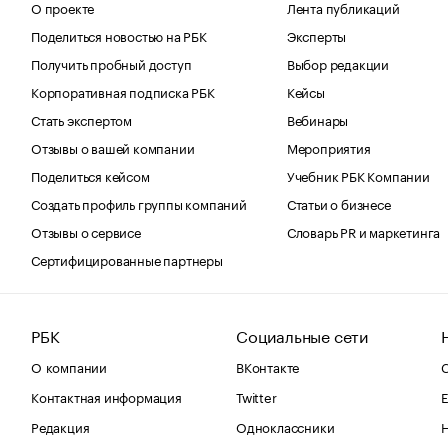
О проекте
Лента публикаций
Поделиться новостью на РБК
Эксперты
Получить пробный доступ
Выбор редакции
Корпоративная подписка РБК
Кейсы
Стать экспертом
Вебинары
Отзывы о вашей компании
Мероприятия
Поделиться кейсом
Учебник РБК Компании
Создать профиль группы компаний
Статьи о бизнесе
Отзывы о сервисе
Словарь PR и маркетинга
Сертифицированные партнеры
РБК
Социальные сети
О компании
ВКонтакте
С
Контактная информация
Twitter
Е
Редакция
Одноклассники