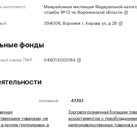
 налогового
Межрайонная инспекция Федеральной налог
службы № 12 по Воронежской области
вой
394006, Воронеж г, Кирова ул, д 28
ьные фонды
нный номер ПФР
046013003184
еятельности
47.19.1
ОСНОВНОЙ
ничная
Торговля розничная большим то
твенными товарами, не
ассортиментом с преобладание
в другие группировки, в
непродовольственных товаров в 