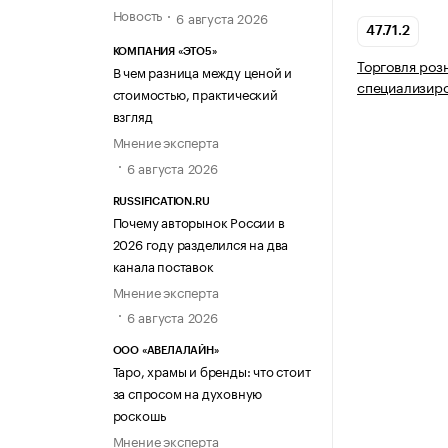
Новость
6 августа 2026
47.71.2
КОМПАНИЯ «ЭТО5»
Торговля роз
В чем разница между ценой и
специализир
стоимостью, практический
взгляд
Мнение эксперта
6 августа 2026
RUSSIFICATION.RU
Почему авторынок России в
2026 году разделился на два
канала поставок
Мнение эксперта
6 августа 2026
ООО «АВЕЛАЛАЙН»
Таро, храмы и бренды: что стоит
за спросом на духовную
роскошь
Мнение эксперта