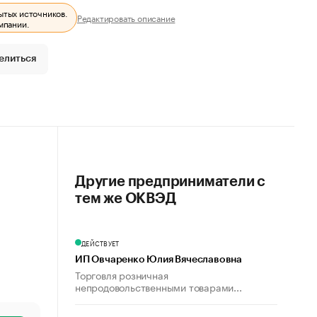
ытых источников.
Редактировать описание
мпании.
елиться
Другие предприниматели с
тем же ОКВЭД
ДЕЙСТВУЕТ
ИП Овчаренко Юлия Вячеславовна
Торговля розничная
непродовольственными товарами...