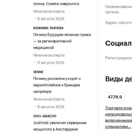
спине. Советы невролога
Наименование
Мнение эксперта
органа
6 августа 2026
Адрес налого
КЛИНИКА ТКАЧЕВА
Почему будущее лечения грыжи
— за регенеративной
Социал
медициной
Мнение эксперта
Регистрацио
6 августа 2026
SENNE
Почему россияне уходят с
Виды д
маркетплейсов к брендам
напрямую
47.78.9
Мнение эксперта
6 августа 2026
Торговля роз
непродовольс
ООО «БАКСЭТ»
включенными 
JustHost увеличил серверные
специализи…
мощности в Амстердаме