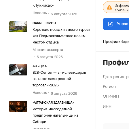
«Лужниках»
Информац
Компания
Новость
6 августа 2026
GARNET INVEST
Управ
Короткие поездки вместо туров:
как Подмосковье стало новым
местом отдыха
Профиль
Виды
Мнение эксперта
6 августа 2026
Профи
АО «ЦРЭ»
B2B-Center — в числе лидеров
Дата регистр
на карте электронной
торговли-2026
Регион
Новость
6 августа 2026
ОГРНИП
«АЛТАЙСКАЯ ЗДРАВНИЦА»
ИНН
История многодетной
предпринимательницы из
Сибири
Интервью