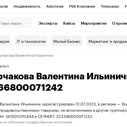
асли
Недвижимость
Autonews
РБК Компании
Телеканал
Р
К Курсы
РБК Life
Тренды
Визионеры
Национальные проекты
Эксперты
Кейсы
Мероприятия
О прое
онный клуб
Исследования
Кредитные рейтинги
Франшизы
Г
терия
IT и технологии
Малый бизнес
Маркетинг и прода
Проверка контрагентов
Политика
Экономика
Бизнес
рчакова Валентина Ильинична
ы
ВЛЕНО
рчакова Валентина Ильини
66800071242
Валентина Ильинична зарегистрирован 31.07.2023, в регионе — Во
продовольственными товарами, не включенными в другие группиро
НН: 361501070494 и ОГРНИП: 323366800071242.
ы из публичных государственных источников.