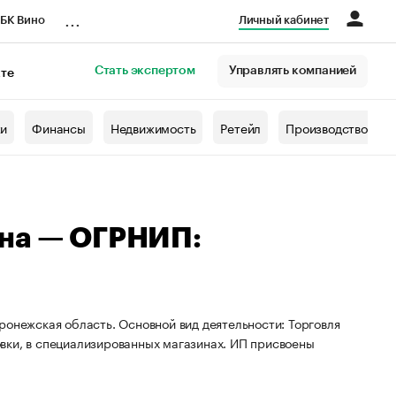
...
БК Вино
Личный кабинет
Стать экспертом
Управлять компанией
кте
азета
жи
Финансы
Недвижимость
Ретейл
Производство
чна — ОГРНИП:
ронежская область. Основной вид деятельности: Торговля
вки, в специализированных магазинах. ИП присвоены