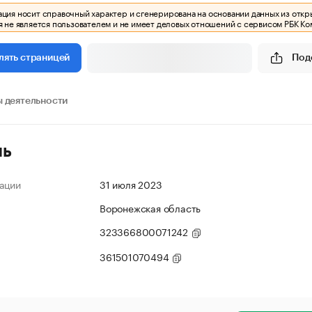
ия носит справочный характер и сгенерирована на основании данных из откр
 не является пользователем и не имеет деловых отношений с сервисом РБК Ко
Под
лять страницей
 деятельности
ль
ации
31 июля 2023
Воронежская область
323366800071242
361501070494