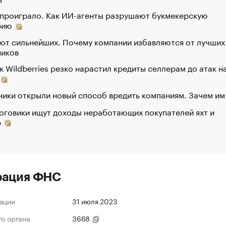
 проиграло. Как ИИ-агенты разрушают букмекерскую
рию
ют сильнейших. Почему компании избавляются от лучших
ников
к Wildberries резко нарастил кредиты селлерам до атак н
ики открыли новый способ вредить компаниям. Зачем им
оговики ищут доходы неработающих покупателей яхт и
р
рация ФНС
ации
31 июля 2023
го органа
3668