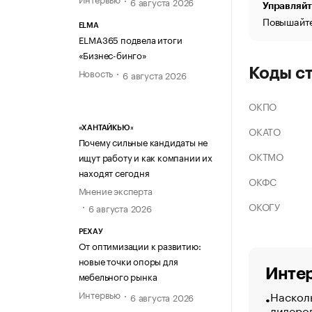
6 августа 2026
Управляйт
Повышайте
ELMA
ELMA365 подвела итоги
«Бизнес-бинго»
Коды с
Новость
6 августа 2026
ОКПО
ОКАТО
«ХАНТАЙКЬЮ»
Почему сильные кандидаты не
ОКТМО
ищут работу и как компании их
находят сегодня
ОКФС
Мнение эксперта
ОКОГУ
6 августа 2026
РЕХАУ
От оптимизации к развитию:
новые точки опоры для
Интер
мебельного рынка
Насколь
Интервью
6 августа 2026
лидеро