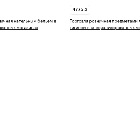
47.75.3
ничная нательным бельем в
Торговля розничная предметами 
ованных магазинах
гигиены в специализированных м