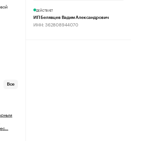
овой
ДЕЙСТВУЕТ
ИП Белявцев Вадим Александрович
ИНН: 362808944070
Все
варным
м
нес…