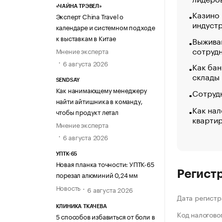
«ЧАЙНА ТРЭВЕЛ»
Казино
Эксперт China Travel о
индуст
календаре и системном подходе
к выставкам в Китае
Выжива
сотруд
Мнение эксперта
6 августа 2026
Как бан
склады
SENDSAY
Как нанимающему менеджеру
Сотрудн
найти айтишника в команду,
Как нал
чтобы продукт летал
кварти
Мнение эксперта
6 августа 2026
УПТК-65
Новая планка точности: УПТК-65
Регист
порезал алюминий 0,24 мм
Новость
6 августа 2026
Дата регистр
КЛИНИКА ТКАЧЕВА
Код налогово
5 способов избавиться от боли в