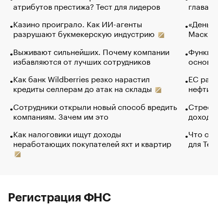
атрибутов престижа? Тест для лидеров
глава к
Казино проиграло. Как ИИ-агенты
«Деньги
разрушают букмекерскую индустрию
Маск в 
Выживают сильнейших. Почему компании
Функции
избавляются от лучших сотрудников
основ э
Как банк Wildberries резко нарастил
ЕС раз
кредиты селлерам до атак на склады
нефти —
Сотрудники открыли новый способ вредить
Стресс 
компаниям. Зачем им это
доходов
Как налоговики ищут доходы
Что обв
неработающих покупателей яхт и квартир
для Tel
Регистрация ФНС