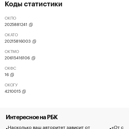
Коды статистики
ОКПО
2025881241
ОКАТО
20215816003
ОКТМО
20615416106
ОКФС
16
ОКОГУ
4210015
Интересное на РБК
Насколько ваш авторитет зависит от
«От спо