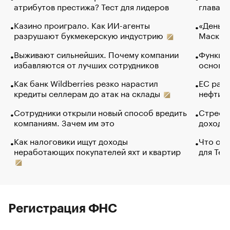
атрибутов престижа? Тест для лидеров
глава к
Казино проиграло. Как ИИ-агенты
«Деньги
разрушают букмекерскую индустрию
Маск в 
Выживают сильнейших. Почему компании
Функции
избавляются от лучших сотрудников
основ э
Как банк Wildberries резко нарастил
ЕС раз
кредиты селлерам до атак на склады
нефти —
Сотрудники открыли новый способ вредить
Стресс 
компаниям. Зачем им это
доходов
Как налоговики ищут доходы
Что обв
неработающих покупателей яхт и квартир
для Tel
Регистрация ФНС