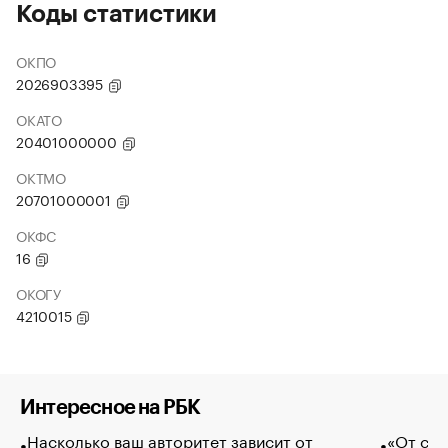
Коды статистики
ОКПО
2026903395
ОКАТО
20401000000
ОКТМО
20701000001
ОКФС
16
ОКОГУ
4210015
Интересное на РБК
Насколько ваш авторитет зависит от
«От спо