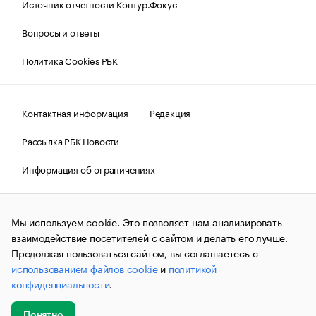
Источник отчетности Контур.Фокус
Вопросы и ответы
Политика Cookies РБК
Контактная информация
Редакция
Рассылка РБК Новости
Информация об ограничениях
Правовая информация
О соблюдении авторских прав
Мы используем cookie. Это позволяет нам анализировать
© АО «РОСБИЗНЕСКОНСАЛТИНГ»,
1995–2026.
Сообщения
и материалы информационного агентства «РБК»
взаимодействие посетителей с сайтом и делать его лучше.
(зарегистрировано Федеральной службой по надзору в сфере
Продолжая пользоваться сайтом, вы соглашаетесь с
связи, информационных технологий и массовых
использованием файлов cookie
и
политикой
коммуникаций (Роскомнадзор) 09.12.2015 за номером ИА
№ФС77-63848) сопровождаются пометкой «РБК». Отдельные
конфиденциальности
.
публикации могут содержать информацию,
не предназначенную для пользователей
до 18 лет.
companycardsfeedback@rbc.ru
Понятно