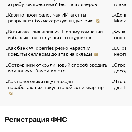
атрибутов престижа? Тест для лидеров
глава к
Казино проиграло. Как ИИ-агенты
«Деньги
разрушают букмекерскую индустрию
Маск в 
Выживают сильнейших. Почему компании
Функции
избавляются от лучших сотрудников
основ э
Как банк Wildberries резко нарастил
ЕС раз
кредиты селлерам до атак на склады
нефти —
Сотрудники открыли новый способ вредить
Стресс 
компаниям. Зачем им это
доходов
Как налоговики ищут доходы
Что обв
неработающих покупателей яхт и квартир
для Tel
Регистрация ФНС