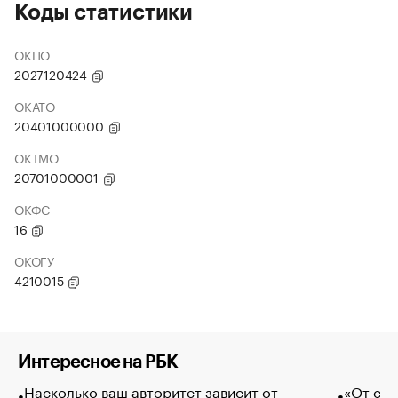
Коды статистики
ОКПО
2027120424
ОКАТО
20401000000
ОКТМО
20701000001
ОКФС
16
ОКОГУ
4210015
Интересное на РБК
Насколько ваш авторитет зависит от
«От спо