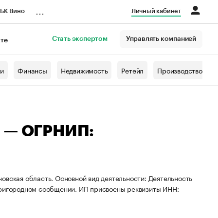
...
БК Вино
Личный кабинет
Стать экспертом
Управлять компанией
кте
азета
жи
Финансы
Недвижимость
Ретейл
Производство
ч — ОГРНИП:
овская область. Основной вид деятельности: Деятельность
пригородном сообщении. ИП присвоены реквизиты ИНН: