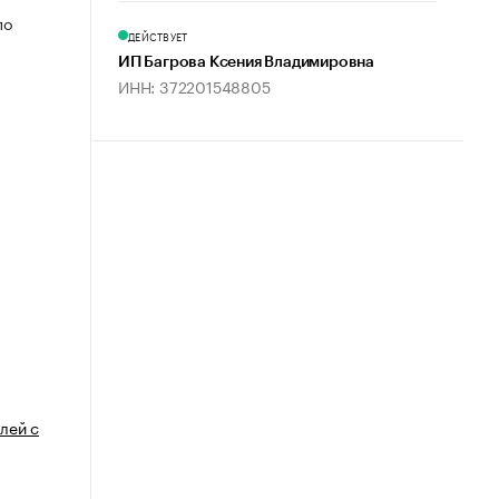
по
ДЕЙСТВУЕТ
ИП Багрова Ксения Владимировна
ИНН: 372201548805
лей с