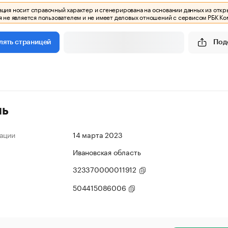
ия носит справочный характер и сгенерирована на основании данных из откр
 не является пользователем и не имеет деловых отношений с сервисом РБК Ко
Под
лять страницей
ль
ации
14 марта 2023
Ивановская область
323370000011912
504415086006