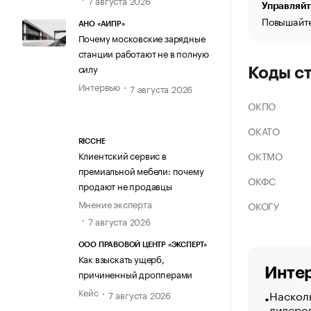
Управляйт
Повышайте
АНО «АИПР»
Почему московские зарядные
станции работают не в полную
силу
Коды с
Интервью
7 августа 2026
ОКПО
ОКАТО
RICCHE
ОКТМО
Клиентский сервис в
премиальной мебели: почему
ОКФС
продают не продавцы
Мнение эксперта
ОКОГУ
7 августа 2026
ООО ПРАВОВОЙ ЦЕНТР «ЭКСПЕРТ»
Как взыскать ущерб,
Интер
причиненный дропперами
Кейс
Насколь
7 августа 2026
лидеро