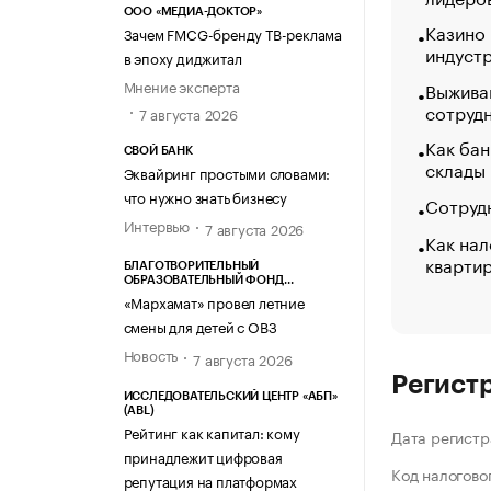
ООО «МЕДИА-ДОКТОР»
Казино
Зачем FMCG-бренду ТВ-реклама
индуст
в эпоху диджитал
Мнение эксперта
Выжива
сотруд
7 августа 2026
Как бан
СВОЙ БАНК
склады
Эквайринг простыми словами:
что нужно знать бизнесу
Сотрудн
Интервью
7 августа 2026
Как нал
кварти
БЛАГОТВОРИТЕЛЬНЫЙ
ОБРАЗОВАТЕЛЬНЫЙ ФОНД
«МАРХАМАТ»
«Мархамат» провел летние
смены для детей с ОВЗ
Новость
7 августа 2026
Регист
ИССЛЕДОВАТЕЛЬСКИЙ ЦЕНТР «АБП»
(ABL)
Рейтинг как капитал: кому
Дата регистр
принадлежит цифровая
Код налогово
репутация на платформах