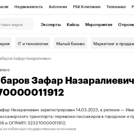
асли
Недвижимость
Autonews
РБК Компании
Телеканал
Р
К Курсы
РБК Life
Тренды
Визионеры
Национальные проекты
Эксперты
Кейсы
Мероприятия
О прое
онный клуб
Исследования
Кредитные рейтинги
Франшизы
Г
терия
IT и технологии
Малый бизнес
Маркетинг и прода
Проверка контрагентов
Политика
Экономика
Бизнес
абаров Зафар Назаралиевич
ы
ВЛЕНО
абаров Зафар Назаралиеви
70000011912
афар Назаралиевич зарегистрирован 14.03.2023, в регионе — Иван
пассажирского транспорта: перевозки пассажиров в городском и 
6 и ОГРНИП: 323370000011912.
ы из публичных государственных источников.