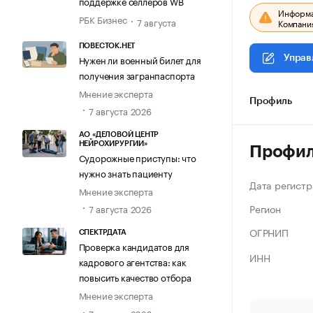
поддержке селлеров WB
Информац
РБК Бизнес
7 августа
Компания
ПОВЕСТОК.НЕТ
Нужен ли военный билет для
Управ
получения загранпаспорта
Мнение эксперта
Профиль
7 августа 2026
АО «ДЕЛОВОЙ ЦЕНТР
НЕЙРОХИРУРГИИ»
Профи
Судорожные приступы: что
нужно знать пациенту
Дата регистр
Мнение эксперта
Регион
7 августа 2026
ОГРНИП
СПЕКТРДАТА
Проверка кандидатов для
ИНН
кадрового агентства: как
повысить качество отбора
Мнение эксперта
7 августа 2026