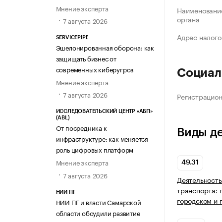
Мнение эксперта
Наименование
органа
7 августа 2026
Адрес налого
SERVICEPIPE
Эшелонированная оборона: как
защищать бизнес от
современных киберугроз
Социал
Мнение эксперта
7 августа 2026
Регистрацио
ИССЛЕДОВАТЕЛЬСКИЙ ЦЕНТР «АБП»
(ABL)
От посредника к
Виды д
инфраструктуре: как меняется
роль цифровых платформ
Мнение эксперта
49.31
7 августа 2026
Деятельность
транспорта: 
НИИ ПГ
городском и 
НИИ ПГ и власти Самарской
области обсудили развитие