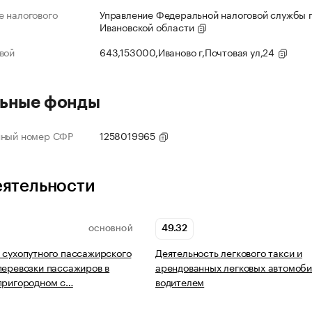
 налогового
Управление Федеральной налоговой службы 
Ивановской области
вой
643,153000,Иваново г,Почтовая ул,24
ьные фонды
нный номер СФР
1258019965
еятельности
49.32
ОСНОВНОЙ
 сухопутного пассажирского
Деятельность легкового такси и
перевозки пассажиров в
арендованных легковых автомоби
пригородном с…
водителем