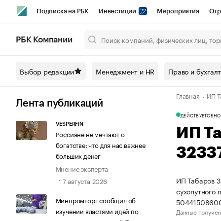
Подписка на РБК
Инвестиции
Мероприятия
Отр
Спорт
Школа управления РБК
РБК Образование
РБ
РБК Компании
Город
Стиль
Крипто
РБК Бизнес-среда
Дискусси
Выбор редакции
Менеджмент и HR
Право и бухгал
Спецпроекты СПб
Конференции СПб
Спецпроекты
Главная
ИП Т
Технологии и медиа
Финансы
Рынок наличной валют
Лента публикаций
ДЕЙСТВУЕТ
ОБНО
VESPERFIN
ИП Т
Россияне не мечтают о
богатстве: что для нас важнее
3233
больших денег
Мнение эксперта
ИП Табаров З
7 августа 2026
сухопутного 
Минпромторг сообщил об
50441508600
изучении властями идей по
Данные получен