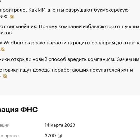
 проиграло. Как ИИ-агенты разрушают букмекерскую
рию
ют сильнейших. Почему компании избавляются от лучших
ников
к Wildberries резко нарастил кредиты селлерам до атак н
ики открыли новый способ вредить компаниям. Зачем им
оговики ищут доходы неработающих покупателей яхт и
р
рация ФНС
ации
14 марта 2023
го органа
3700