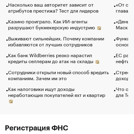
Насколько ваш авторитет зависит от
«От спо
атрибутов престижа? Тест для лидеров
глава к
Казино проиграло. Как ИИ-агенты
«Деньги
разрушают букмекерскую индустрию
Маск в 
Выживают сильнейших. Почему компании
Функции
избавляются от лучших сотрудников
основ э
Как банк Wildberries резко нарастил
ЕС раз
кредиты селлерам до атак на склады
нефти —
Сотрудники открыли новый способ вредить
Стресс 
компаниям. Зачем им это
доходов
Как налоговики ищут доходы
Что обв
неработающих покупателей яхт и квартир
для Tel
Регистрация ФНС