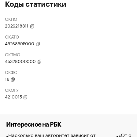
Коды статистики
ОКПО
2026218811
ОКАТО
45268595000
ОКТМО
45328000000
ОКФС
16
ОКОГУ
4210015
Интересное на РБК
Насколько ваш авторитет зависит от
«От спо