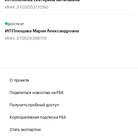
ИП Кононова Екатерина Витальевна
ИНН: 370305317090
ДЕЙСТВУЕТ
ИП Плющева Мария Александровна
ИНН: 370529368119
О проекте
Поделиться новостью на РБК
Получить пробный доступ
Корпоративная подписка РБК
Стать экспертом