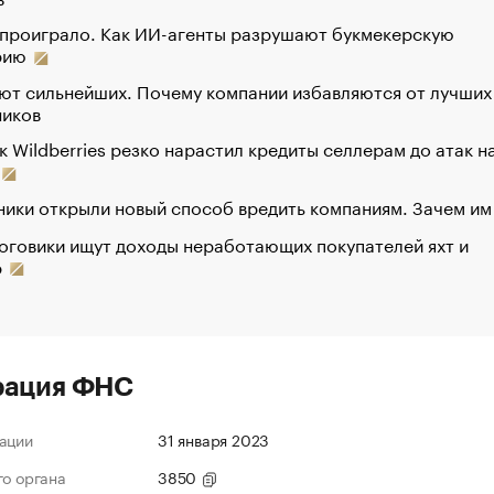
 проиграло. Как ИИ-агенты разрушают букмекерскую
рию
ют сильнейших. Почему компании избавляются от лучших
ников
к Wildberries резко нарастил кредиты селлерам до атак н
ики открыли новый способ вредить компаниям. Зачем им
оговики ищут доходы неработающих покупателей яхт и
р
рация ФНС
ации
31 января 2023
го органа
3850