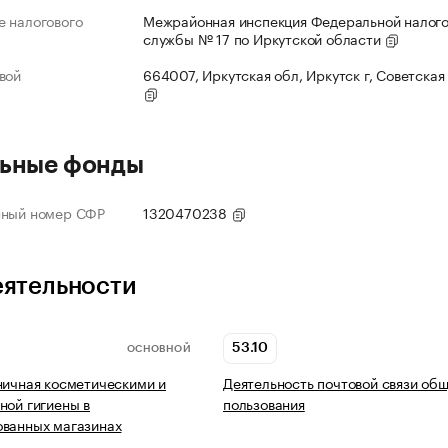
 налогового
Межрайонная инспекция Федеральной налог
службы № 17 по Иркутской области
вой
664007, Иркутская обл, Иркутск г, Советская 
ьные фонды
нный номер СФР
1320470238
еятельности
53.10
ОСНОВНОЙ
ничная косметическими и
Деятельность почтовой связи об
ной гигиены в
пользования
ованных магазинах