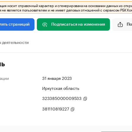
ия носит справочный характер и сгенерирована на основании данных из откр
 не является пользователем и не имеет деловых отношений с сервисом РБК Ко
Подписаться на изменения
По
лять страницей
 деятельности
ль
ации
31 января 2023
Иркутская область
323385000009533
381110819227