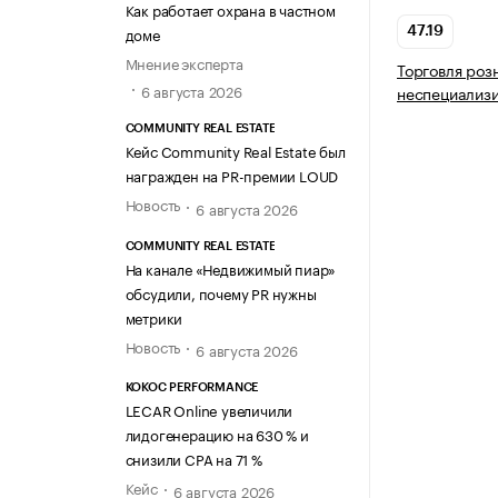
Как работает охрана в частном
доме
47.19
Мнение эксперта
Торговля роз
6 августа 2026
неспециализ
COMMUNITY REAL ESTATE
Кейс Community Real Estate был
награжден на PR-премии LOUD
Новость
6 августа 2026
COMMUNITY REAL ESTATE
На канале «Недвижимый пиар»
обсудили, почему PR нужны
метрики
Новость
6 августа 2026
KOKOC PERFORMANCE
LECAR Online увеличили
лидогенерацию на 630 % и
снизили CPA на 71 %
Кейс
6 августа 2026