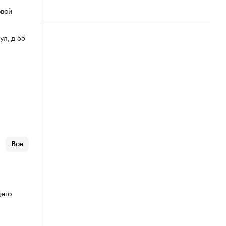
овой
ул, д 55
Все
щего