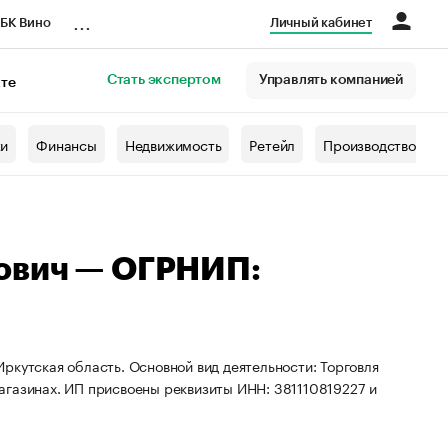
...
БК Вино
Личный кабинет
Стать экспертом
Управлять компанией
кте
азета
жи
Финансы
Недвижимость
Ретейл
Производство
ович — ОГРНИП:
ркутская область. Основной вид деятельности: Торговля
агазинах. ИП присвоены реквизиты ИНН: 381110819227 и