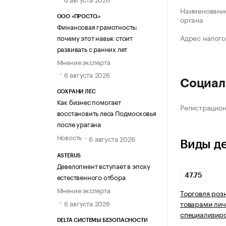
Наименование
ООО «ПРОСТО.»
органа
Финансовая грамотность:
Адрес налого
почему этот навык стоит
развивать с ранних лет
Мнение эксперта
6 августа 2026
Социал
СОХРАНИ ЛЕС
Как бизнес помогает
Регистрацио
восстановить леса Подмосковья
после урагана
Новость
6 августа 2026
Виды д
ASTERUS
Девелопмент вступает в эпоху
естественного отбора
47.75
Мнение эксперта
Торговля роз
6 августа 2026
товарами лич
специализир
DELTA СИСТЕМЫ БЕЗОПАСНОСТИ