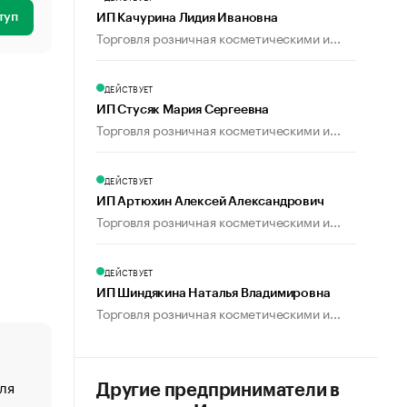
туп
ИП Качурина Лидия Ивановна
Торговля розничная косметическими и...
ДЕЙСТВУЕТ
ИП Стусяк Мария Сергеевна
Торговля розничная косметическими и...
ДЕЙСТВУЕТ
ИП Артюхин Алексей Александрович
Торговля розничная косметическими и...
ДЕЙСТВУЕТ
ИП Шиндякина Наталья Владимировна
Торговля розничная косметическими и...
ля
«От спорта тело стареет иначе». Как живет глава ко
Другие предприниматели в
создавшей GTA