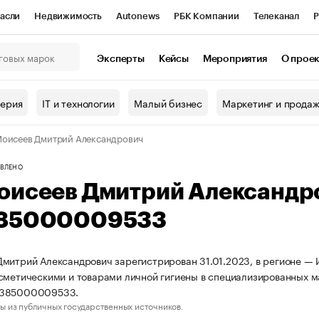
асли
Недвижимость
Autonews
РБК Компании
Телеканал
Р
К Курсы
РБК Life
Тренды
Визионеры
Национальные проекты
Эксперты
Кейсы
Мероприятия
О прое
онный клуб
Исследования
Кредитные рейтинги
Франшизы
Г
терия
IT и технологии
Малый бизнес
Маркетинг и прода
Проверка контрагентов
Политика
Экономика
Бизнес
оисеев Дмитрий Александрович
ы
ВЛЕНО
оисеев Дмитрий Александр
85000009533
митрий Александрович зарегистрирован 31.01.2023, в регионе — И
сметическими и товарами личной гигиены в специализированных м
3385000009533.
ы из публичных государственных источников.