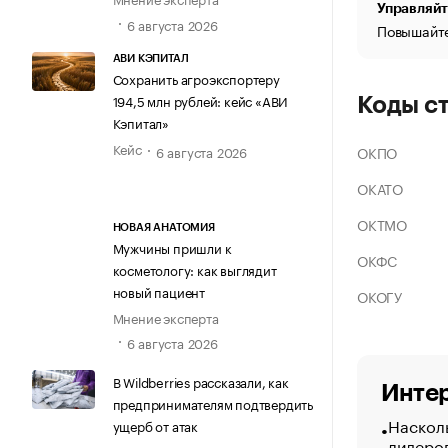
Управляйт
6 августа 2026
Повышайте
АВИ КЭПИТАЛ
Сохранить агроэкспортеру
194,5 млн рублей: кейс «АВИ
Коды с
Кэпитал»
Кейс
ОКПО
6 августа 2026
ОКАТО
ОКТМО
НОВАЯ АНАТОМИЯ
Мужчины пришли к
ОКФС
косметологу: как выглядит
новый пациент
ОКОГУ
Мнение эксперта
6 августа 2026
В Wildberries рассказали, как
Интер
предпринимателям подтвердить
Насколь
ущерб от атак
лидеро