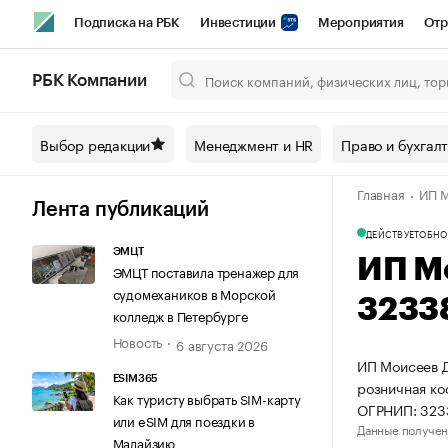
Подписка на РБК
Инвестиции
Мероприятия
Отр
Спорт
Школа управления РБК
РБК Образование
РБ
РБК Компании
Город
Стиль
Крипто
РБК Бизнес-среда
Дискусси
Выбор редакции
Менеджмент и HR
Право и бухгал
Спецпроекты СПб
Конференции СПб
Спецпроекты
Главная
ИП М
Технологии и медиа
Финансы
Рынок наличной валют
Лента публикаций
ДЕЙСТВУЕТ
ОБНО
ЭМЦТ
ИП М
ЭМЦТ поставила тренажер для
судомехаников в Морской
3233
колледж в Петербурге
Новость
6 августа 2026
ИП Моисеев Д
ESIM365
розничная ко
Как туристу выбрать SIM-карту
ОГРНИП: 32
или eSIM для поездки в
Данные получен
Малайзию