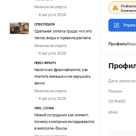
Информац
Мнение эксперта
Компания
6 августа 2026
СПЕКТРДАТА
Управ
Сдельная оплата труда: что это
такое, виды и правила расчета
Мнение эксперта
Профиль
Виды
6 августа 2026
НЕКО-ФРАНЧ
Профи
Налоги во франчайзинге: как
платить меньше и не нарушать
Дата регистр
закон
Регион
Мнение эксперта
6 августа 2026
ОГРНИП
OWL | СОВА
ИНН
Новый сотрудник как клиент:
почему компании вкладываются
в welcome-боксы
Мнение эксперта