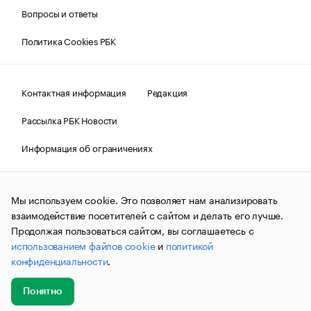
Вопросы и ответы
Политика Cookies РБК
Контактная информация
Редакция
Рассылка РБК Новости
Информация об ограничениях
Правовая информация
О соблюдении авторских прав
Мы используем cookie. Это позволяет нам анализировать
© АО «РОСБИЗНЕСКОНСАЛТИНГ»,
1995–2026.
Сообщения
и материалы информационного агентства «РБК»
взаимодействие посетителей с сайтом и делать его лучше.
(зарегистрировано Федеральной службой по надзору в сфере
Продолжая пользоваться сайтом, вы соглашаетесь с
связи, информационных технологий и массовых
использованием файлов cookie
и
политикой
коммуникаций (Роскомнадзор) 09.12.2015 за номером ИА
№ФС77-63848) сопровождаются пометкой «РБК». Отдельные
конфиденциальности
.
публикации могут содержать информацию,
не предназначенную для пользователей
до 18 лет.
companycardsfeedback@rbc.ru
Понятно
Добавить