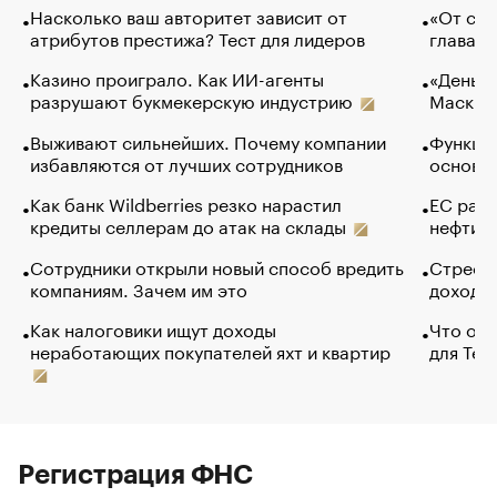
Насколько ваш авторитет зависит от
«От спо
атрибутов престижа? Тест для лидеров
глава к
Казино проиграло. Как ИИ-агенты
«Деньги
разрушают букмекерскую индустрию
Маск в 
Выживают сильнейших. Почему компании
Функции
избавляются от лучших сотрудников
основ э
Как банк Wildberries резко нарастил
ЕС раз
кредиты селлерам до атак на склады
нефти —
Сотрудники открыли новый способ вредить
Стресс 
компаниям. Зачем им это
доходов
Как налоговики ищут доходы
Что обв
неработающих покупателей яхт и квартир
для Tel
Регистрация ФНС