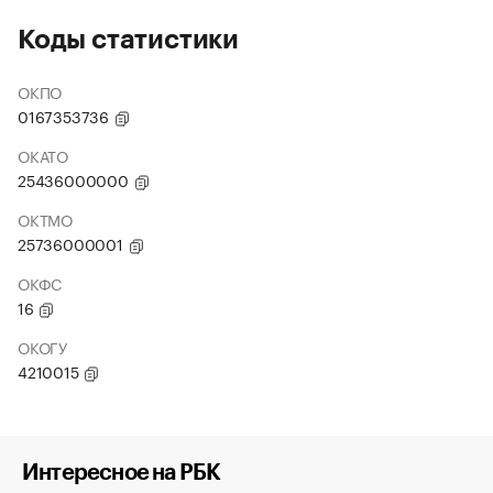
Коды статистики
ОКПО
0167353736
ОКАТО
25436000000
ОКТМО
25736000001
ОКФС
16
ОКОГУ
4210015
Интересное на РБК