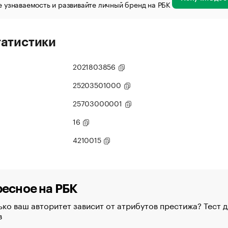
 узнаваемость и развивайте личный бренд на РБК
татистики
2021803856
25203501000
25703000001
16
4210015
есное на РБК
ко ваш авторитет зависит от атрибутов престижа? Тест д
в