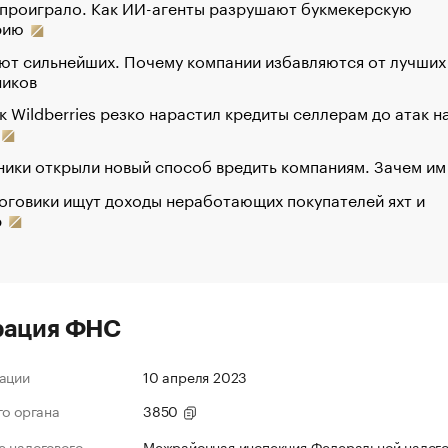
 проиграло. Как ИИ-агенты разрушают букмекерскую
рию
ют сильнейших. Почему компании избавляются от лучших
ников
к Wildberries резко нарастил кредиты селлерам до атак н
ики открыли новый способ вредить компаниям. Зачем им
оговики ищут доходы неработающих покупателей яхт и
р
рация ФНС
ации
10 апреля 2023
го органа
3850
 налогового
Межрайонная инспекция Федеральной налог