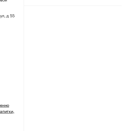
ул, д 55
венно
апитки,