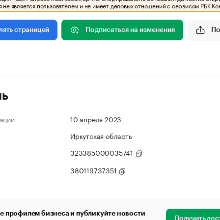
 не является пользователем и не имеет деловых отношений с сервисом РБК Ко
Подписаться на изменения
По
лять страницей
ль
ации
10 апреля 2023
Иркутская область
323385000035741
380119737351
е профилем бизнеса и публикуйте новости
Получить дос