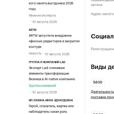
кого нанять выгоднее в 2026
органа
году
Адрес налого
Мнение эксперта
10 августа 2026
ARTW
ARTW запустила внедрение
Социал
офисных редакторов в закрытом
контуре
Регистрацио
Новость
10 августа 2026
ГРУППА IT-КОМПАНИЙ LAD
Виды д
Эксперт Lad: ключевые
элементы трансформации
бизнеса в AI-native компанию
56.10
Группа компаний
Деятельность
10 августа 2026
доставке про
ИП ЛАТИНА ИННА ЭДУАРДОВНА
Герой, спасатель, жертва или
наблюдатель: какая роль