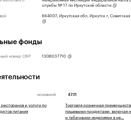
службы № 17 по Иркутской области
вой
664007, Иркутская обл, Иркутск г, Советская 
ьные фонды
нный номер СФР
1308037710
еятельности
47.11
ОСНОВНОЙ
 ресторанов и услуги по
Торговля розничная преимущест
дуктов питания
пищевыми продуктами, включая н
и табачными изделиями в не…