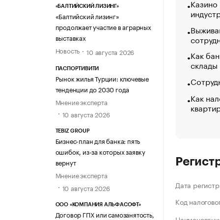
Казино
«БАЛТИЙСКИЙ ЛИЗИНГ»
индуст
«Балтийский лизинг»
продолжает участие в аграрных
Выжива
выставках
сотруд
Новость
10 августа 2026
Как бан
склады
ПАСПОРТИВИТИ
Рынок жилья Турции: ключевые
Сотрудн
тенденции до 2030 года
Как нал
Мнение эксперта
кварти
10 августа 2026
TEBIZ GROUP
Бизнес-план для банка: пять
ошибок, из-за которых заявку
Регист
вернут
Мнение эксперта
Дата регистр
10 августа 2026
Код налогово
ООО «КОМПАНИЯ АЛЬФАСОФТ»
Договор ГПХ или самозанятость,
Наименование