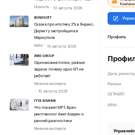
Компания
Новость
10 августа 2026
BONDSOFT
Управ
Сказка про ипотеку 2% в Яндекс.
Директ у застройщика в
Мариуполе
Профиль
Кейс
10 августа 2026
AMD GROUP
Профи
Одинаковые полки, разные
задачи: почему одно КП не
Дата регистр
работает
Регион
Мнение эксперта
10 августа 2026
ОГРНИП
ГУТА КЛИНИК
ИНН
Что покажет МРТ. Врач-
рентгенолог Авет Азарян о
ранней диагностики
Мнение эксперта
Управляйт