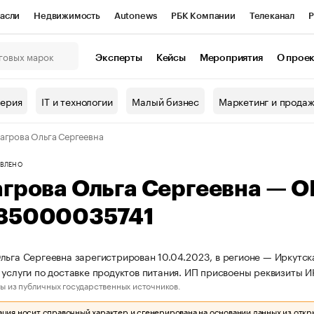
асли
Недвижимость
Autonews
РБК Компании
Телеканал
Р
К Курсы
РБК Life
Тренды
Визионеры
Национальные проекты
Эксперты
Кейсы
Мероприятия
О прое
онный клуб
Исследования
Кредитные рейтинги
Франшизы
Г
терия
IT и технологии
Малый бизнес
Маркетинг и прода
Проверка контрагентов
Политика
Экономика
Бизнес
агрова Ольга Сергеевна
ы
ВЛЕНО
агрова Ольга Сергеевна — 
85000035741
льга Сергеевна зарегистрирован 10.04.2023, в регионе — Иркутска
 услуги по доставке продуктов питания. ИП присвоены реквизиты
ы из публичных государственных источников.
ия носит справочный характер и сгенерирована на основании данных из откр