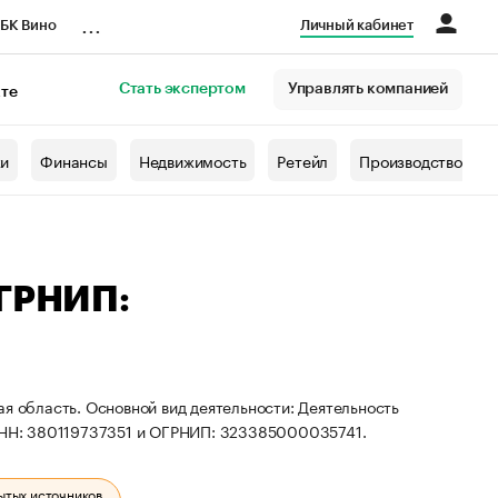
...
БК Вино
Личный кабинет
Стать экспертом
Управлять компанией
кте
азета
жи
Финансы
Недвижимость
Ретейл
Производство
ОГРНИП:
я область. Основной вид деятельности: Деятельность
 ИНН: 380119737351 и ОГРНИП: 323385000035741.
ытых источников.