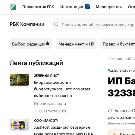
Подписка на РБК
Инвестиции
Мероприятия
Отр
Спорт
Школа управления РБК
РБК Образование
РБ
РБК Компании
Город
Стиль
Крипто
РБК Бизнес-среда
Дискусси
Выбор редакции
Менеджмент и HR
Право и бухгал
Спецпроекты СПб
Конференции СПб
Спецпроекты
Главная
ИП Б
Технологии и медиа
Финансы
Рынок наличной валют
Лента публикаций
ДЕЙСТВУЕТ
ОБНО
ЗЕЛЁНЫЙ ЛИСТ
ИП Б
Биоразлагаемость и
биодоступность: что помогает
3233
выбирать осознанно
Мнение эксперта
ИП Багрова О
10 августа 2026
ресторанов и
ООО «БАКСЭТ»
Данные получен
JustHost расширил серверные
мощности в трех локациях США
Информац