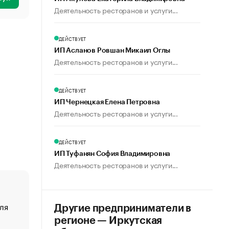
Деятельность ресторанов и услуги...
ДЕЙСТВУЕТ
ИП Асланов Ровшан Микаил Оглы
Деятельность ресторанов и услуги...
ДЕЙСТВУЕТ
ИП Чернецкая Елена Петровна
Деятельность ресторанов и услуги...
ДЕЙСТВУЕТ
ИП Туфанян София Владимировна
Деятельность ресторанов и услуги...
ля
«От спорта тело стареет иначе». Как живет глава ко
Другие предприниматели в
создавшей GTA
регионе — Иркутская